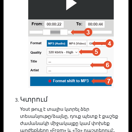
Կտրում
Yout թույլ է տալիս կտրել ձեր
տեսանյութը/ձայնը, դուք պետք է քաշեք
ժամանակի միջակայքը կամ փոխեք
արժեքները «From» և «To» դաշտերում:.