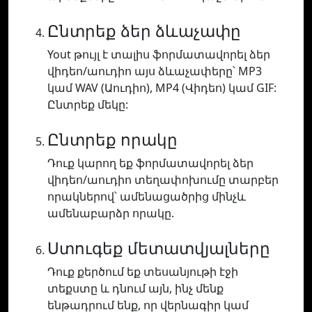
Ընտրեք ձեր ձևաչափը
Yout թույլ է տալիս ֆորմատավորել ձեր
վիդեո/աուդիո այս ձևաչափերը՝ MP3
կամ WAV (Աուդիո), MP4 (Վիդեո) կամ GIF:
Ընտրեք մեկը:
Ընտրեք որակը
Դուք կարող եք ֆորմատավորել ձեր
վիդեո/աուդիո տեղափոխումը տարբեր
որակներով՝ ամենացածրից մինչև
ամենաբարձր որակը.
Ստուգեք մետատվյալները
Դուք քերծում եք տեսանյութի էջի
տեքստը և դնում այն, ինչ մենք
ենթադրում ենք, որ վերնագիր կամ