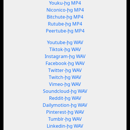
Youku-ից MP4
Niconico-ից MP4
Bitchute-ից MP4
Rutube-ից MP4
Peertube-ից MP4
Youtube-ից WAV
Tiktok-ից WAV
Instagram-ից WAV
Facebook-ից WAV
Twitter-ից WAV
Twitch-ից WAV
Vimeo-ից WAV
Soundcloud-ից WAV
Reddit-ից WAV
Dailymotion-ից WAV
Pinterest-ից WAV
Tumblr-ից WAV
Linkedin-ից WAV