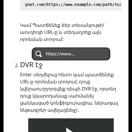
 yout.com/https://www.example.com/path/to/vide
Կամ Պատճենեք ձեր տեսանյութի/
աուդիոյի URL-ը և տեղադրեք այն
որոնման տողում:
DVR էջ
Enter սեղմելուց հետո կամ պատճենեք
URL-ը որոնման տողում, դուք
կվերաուղղորդվեք դեպի DVR էջ, որտեղ
դուք կկարողանաք սահմանել
ցանկացած կոնֆիգուրացիա, ներառյալ
ենթագրեր ավելացնելը:.