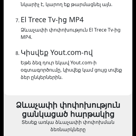
նկարիչ է, կարող եք թարմացնել այն.
El Trece Tv-ից MP4
Ձևաչափի փոփոխություն El Trece Tv-ից
MP4.
Կիսվեք Yout.com-ով
Եթե ձեզ դուր եկավ Yout.com-ի
օգտագործումը, կիսվեք կամ ցույց տվեք
ձեր ընկերներին.
Ձևաչափի փոփոխություն
ցանկացած հարթակից
Տեսեք առկա ձևաչափի փոփոխման
ձեռնարկները