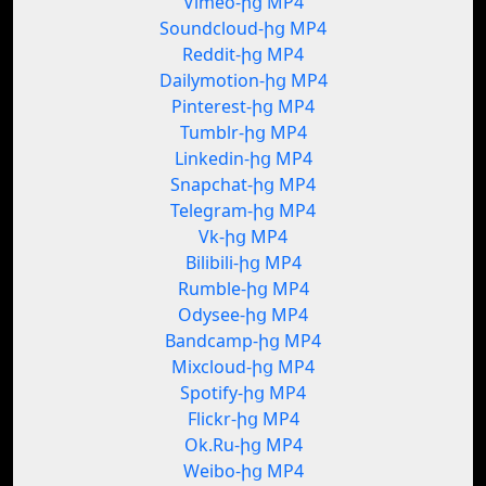
Vimeo-ից MP4
Soundcloud-ից MP4
Reddit-ից MP4
Dailymotion-ից MP4
Pinterest-ից MP4
Tumblr-ից MP4
Linkedin-ից MP4
Snapchat-ից MP4
Telegram-ից MP4
Vk-ից MP4
Bilibili-ից MP4
Rumble-ից MP4
Odysee-ից MP4
Bandcamp-ից MP4
Mixcloud-ից MP4
Spotify-ից MP4
Flickr-ից MP4
Ok.Ru-ից MP4
Weibo-ից MP4