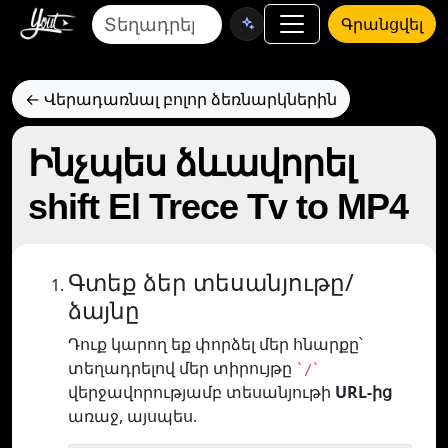
Գրանցվել
← Վերադառնալ բոլոր ձեռնարկներին
Ինչպես ձևավորել
shift El Trece Tv to MP4
Գտեք ձեր տեսանյութը/
ձայնը
Դուք կարող եք փորձել մեր հնարքը՝
տեղադրելով մեր տիրույթը
`/`
վերջավորությամբ տեսանյութի
URL-ից
առաջ, այսպես.