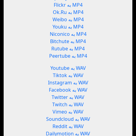
Flickr به MP4
Ok.Ru به MP4
Weibo به MP4
Youku به MP4
Niconico به MP4
Bitchute به MP4
Rutube به MP4
Peertube به MP4
Youtube به WAV
Tiktok به WAV
Instagram به WAV
Facebook به WAV
Twitter به WAV
Twitch به WAV
Vimeo به WAV
Soundcloud به WAV
Reddit به WAV
Dailymotion به WAV