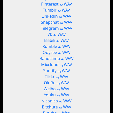
Pinterest به WAV
Tumblr به WAV
Linkedin به WAV
Snapchat به WAV
Telegram به WAV
Vk به WAV
Bilibili به WAV
Rumble به WAV
Odysee به WAV
Bandcamp به WAV
Mixcloud به WAV
Spotify به WAV
Flickr به WAV
Ok.Ru به WAV
Weibo به WAV
Youku به WAV
Niconico به WAV
Bitchute به WAV