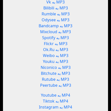
Vk به MP3
Bilibili به MP3
Rumble به MP3
Odysee به MP3
Bandcamp به MP3
Mixcloud به MP3
Spotify به MP3
Flickr به MP3
Ok.Ru به MP3
Weibo به MP3
Youku به MP3
Niconico به MP3
Bitchute به MP3
Rutube به MP3
Peertube به MP3
Youtube به MP4
Tiktok به MP4
Instagram به MP4