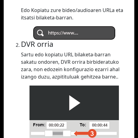
Edo Kopiatu zure bideo/audioaren URLa eta
itsatsi bilaketa-barran.
DVR orria
Sartu edo kopiatu URL bilaketa-barran
sakatu ondoren, DVR orrira birbideratuko
zara, non edozein konfigurazio ezarri ahal
izango duzu, azpitituluak gehitzea barne..