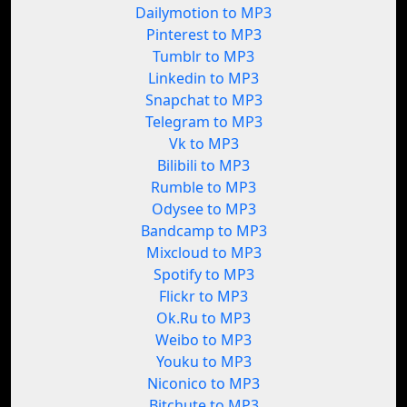
Dailymotion to MP3
Pinterest to MP3
Tumblr to MP3
Linkedin to MP3
Snapchat to MP3
Telegram to MP3
Vk to MP3
Bilibili to MP3
Rumble to MP3
Odysee to MP3
Bandcamp to MP3
Mixcloud to MP3
Spotify to MP3
Flickr to MP3
Ok.Ru to MP3
Weibo to MP3
Youku to MP3
Niconico to MP3
Bitchute to MP3