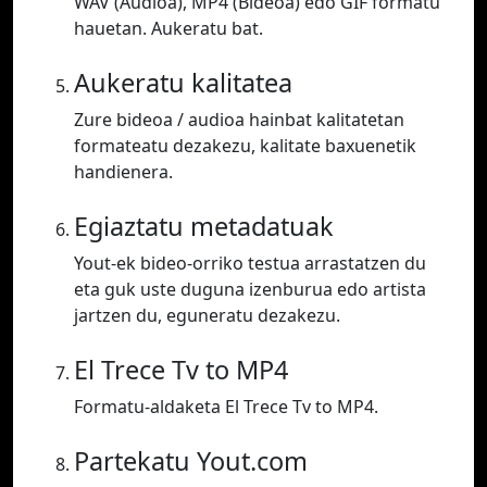
WAV (Audioa), MP4 (Bideoa) edo GIF formatu
hauetan. Aukeratu bat.
Aukeratu kalitatea
Zure bideoa / audioa hainbat kalitatetan
formateatu dezakezu, kalitate baxuenetik
handienera.
Egiaztatu metadatuak
Yout-ek bideo-orriko testua arrastatzen du
eta guk uste duguna izenburua edo artista
jartzen du, eguneratu dezakezu.
El Trece Tv to MP4
Formatu-aldaketa El Trece Tv to MP4.
Partekatu Yout.com