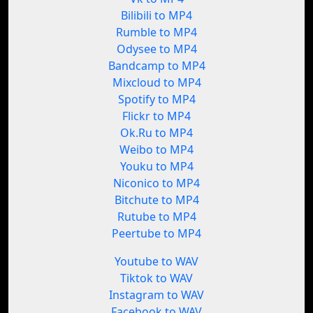
Bilibili to MP4
Rumble to MP4
Odysee to MP4
Bandcamp to MP4
Mixcloud to MP4
Spotify to MP4
Flickr to MP4
Ok.Ru to MP4
Weibo to MP4
Youku to MP4
Niconico to MP4
Bitchute to MP4
Rutube to MP4
Peertube to MP4
Youtube to WAV
Tiktok to WAV
Instagram to WAV
Facebook to WAV