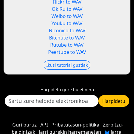
Flickr to WAV
Ok.Ru to WAV
Weibo to WAV
Youku to WAV
Niconico to WAV
Bitchute to WAV
Rutube to WAV
Peertube to WAV
Ikusi tutorial guztiak
Harpidetu gure buletinera
Harpidetu
Guri buruz
API
Pribatutasun-politika
Zerbitzu-
baldintzak
Jarri gurekin harremanetan
Jarrai