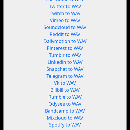
Twitter to WAV
Twitch to WAV
Vimeo to WAV
Soundcloud to WAV
Reddit to WAV
Dailymotion to WAV
Pinterest to WAV
Tumblr to WAV
Linkedin to WAV
Snapchat to WAV
Telegram to WAV
Vk to WAV
Bilibili to WAV
Rumble to WAV
Odysee to WAV
Bandcamp to WAV
Mixcloud to WAV
Spotify to WAV