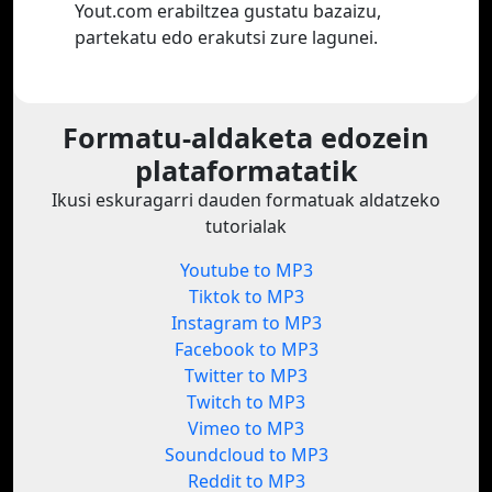
Yout.com erabiltzea gustatu bazaizu,
partekatu edo erakutsi zure lagunei.
Formatu-aldaketa edozein
plataformatatik
Ikusi eskuragarri dauden formatuak aldatzeko
tutorialak
Youtube to MP3
Tiktok to MP3
Instagram to MP3
Facebook to MP3
Twitter to MP3
Twitch to MP3
Vimeo to MP3
Soundcloud to MP3
Reddit to MP3