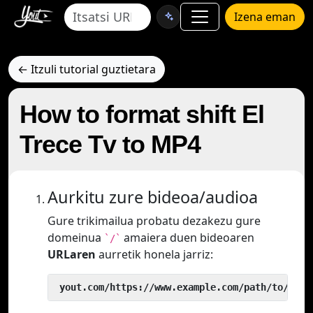
Izena eman
← Itzuli tutorial guztietara
How to format shift El
Trece Tv to MP4
Aurkitu zure bideoa/audioa
Gure trikimailua probatu dezakezu gure
domeinua
amaiera duen bideoaren
`/`
URLaren
aurretik honela jarriz:
 yout.com/https://www.example.com/path/to/vide