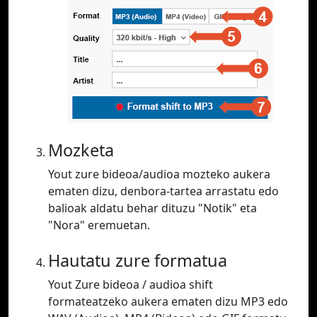
Mozketa
Yout zure bideoa/audioa mozteko aukera
ematen dizu, denbora-tartea arrastatu edo
balioak aldatu behar dituzu "Notik" eta
"Nora" eremuetan.
Hautatu zure formatua
Yout Zure bideoa / audioa shift
formateatzeko aukera ematen dizu MP3 edo