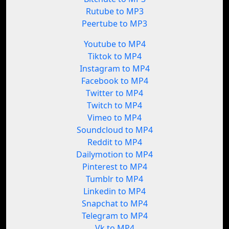
Rutube to MP3
Peertube to MP3
Youtube to MP4
Tiktok to MP4
Instagram to MP4
Facebook to MP4
Twitter to MP4
Twitch to MP4
Vimeo to MP4
Soundcloud to MP4
Reddit to MP4
Dailymotion to MP4
Pinterest to MP4
Tumblr to MP4
Linkedin to MP4
Snapchat to MP4
Telegram to MP4
Vk to MP4