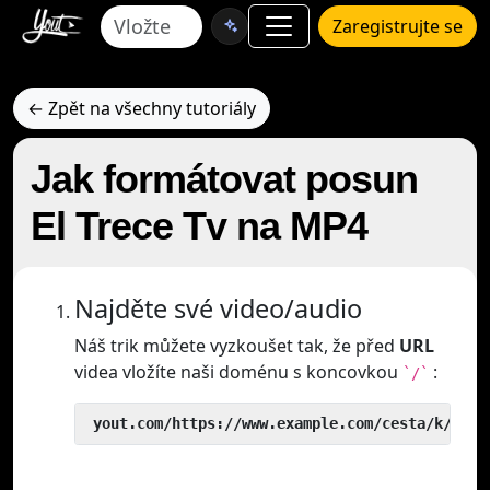
Zaregistrujte se
← Zpět na všechny tutoriály
Jak formátovat posun
El Trece Tv na MP4
Najděte své video/audio
Náš trik můžete vyzkoušet tak, že před
URL
videa vložíte naši doménu s koncovkou
:
`/`
 yout.com/https://www.example.com/cesta/k/vide