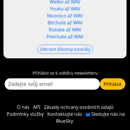
Weibo až WAV
Youku až WAV
Niconico až WAV
Bitchute až WAV
Rutube až WAV
Peertube až WAV
Zobrazit všechny tutoriály
Přihlásit se k odběru newsletteru
Přihlásit
O nás
API
Zásady ochrany osobních údajů
Podmínky služby
Kontaktujte nás
Sledujte nás na
BlueSky