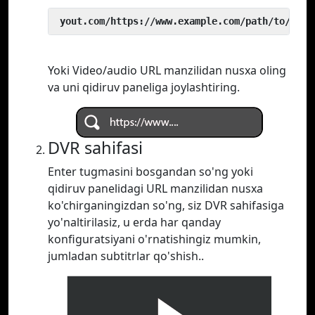
 yout.com/https://www.example.com/path/to/vide
Yoki Video/audio URL manzilidan nusxa oling
va uni qidiruv paneliga joylashtiring.
DVR sahifasi
Enter tugmasini bosgandan so'ng yoki
qidiruv panelidagi URL manzilidan nusxa
ko'chirganingizdan so'ng, siz DVR sahifasiga
yo'naltirilasiz, u erda har qanday
konfiguratsiyani o'rnatishingiz mumkin,
jumladan subtitrlar qo'shish..