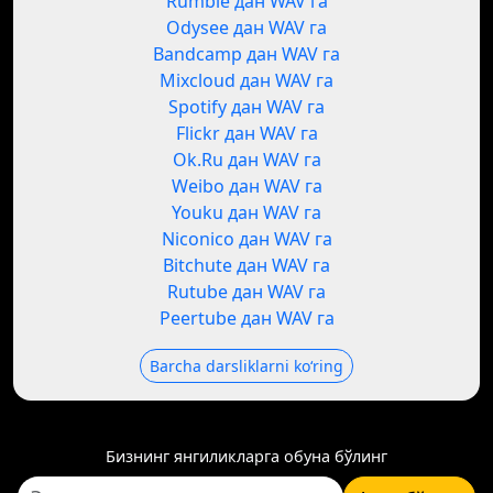
Rumble дан WAV га
Odysee дан WAV га
Bandcamp дан WAV га
Mixcloud дан WAV га
Spotify дан WAV га
Flickr дан WAV га
Ok.Ru дан WAV га
Weibo дан WAV га
Youku дан WAV га
Niconico дан WAV га
Bitchute дан WAV га
Rutube дан WAV га
Peertube дан WAV га
Barcha darsliklarni koʻring
Бизнинг янгиликларга обуна бўлинг