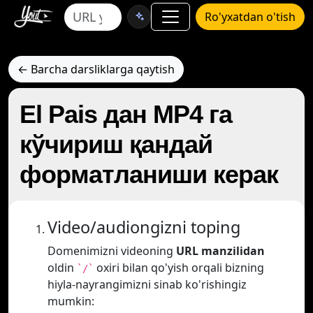
Ro'yxatdan o'tish
← Barcha darsliklarga qaytish
El Pais дан MP4 га
кўчириш қандай
форматланиши керак
Video/audiongizni toping
Domenimizni videoning
URL manzilidan
oldin
oxiri bilan qo'yish orqali bizning
`/`
hiyla-nayrangimizni sinab ko'rishingiz
mumkin: