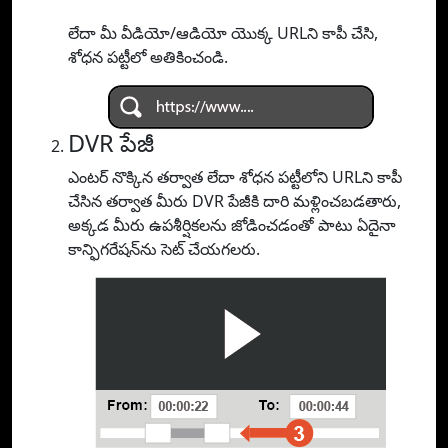
లేదా మీ వీడియో/ఆడియో యొక్క URLని కాపీ చేసి,
శోధన పట్టీలో అతికించండి.
DVR పేజీ
ఎంటర్ నొక్కిన తర్వాత లేదా శోధన పట్టీలోని URLని కాపీ
చేసిన తర్వాత మీరు DVR పేజీకి దారి మళ్లించబడతారు,
అక్కడ మీరు ఉపశీర్షికలను జోడించడంతో పాటు ఏదైనా
కాన్ఫిగరేషన్‌ను సెట్ చేయగలరు.