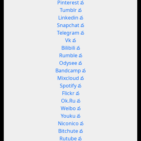
Pinterest వ
Tumblr వ
Linkedin వ
Snapchat వ
Telegram వ
Vk వ
Bilibili వ
Rumble వ
Odysee వ
Bandcamp వ
Mixcloud వ
Spotify వ
Flickr వ
Ok.Ru వ
Weibo వ
Youku వ
Niconico వ
Bitchute వ
Rutube వ