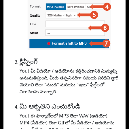
క్లిప్పింగ్
Yout మీ వీడియో / ఆడియోను కత్తిరించడానికి మిమ్మల్ని
అనుమతిస్తుంది, మీరు తప్పనిసరిగా సమయ పరిధిని డ్రాగ్
చేయాలి లేదా "నుండి" మరియు "ఇటు" ఫీల్డ్‌లలో
విలువలను మార్చాలి.
మీ ఆకృతిని ఎంచుకోండి
Yout ఈ ఫార్మాట్‌లలో MP3 లేదా WAV (ఆడియో),
MP4 (వీడియో) లేదా GIFలో మీ వీడియో / ఆడియోను