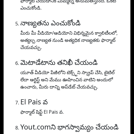
ఫార్మాట్ చేయడానికి మిమ్మల్ని అనుమతిస్తుంది. ఒకటి
ఎంచుకోండి.
నాణ్యతను ఎంచుకోండి
మీరు మీ వీడియో/ఆడియోని విభిన్నమైన క్వాలిటీలలో,
అత్యల్ప నాణ్యత నుండి అత్యధిక నాణ్యతకు ఫార్మాట్
చేయవచ్చు.
మెటాడేటాను తనిఖీ చేయండి
యూత్ వీడియో పేజీలోని టెక్స్ట్‌ని స్క్రాప్ చేసి, టైటిల్
లేదా ఆర్టిస్ట్ అని మేము ఊహించిన వాటిని అందులో
ఉంచారు, మీరు దాన్ని అప్‌డేట్ చేయవచ్చు.
El Pais వ
ఫార్మాట్ షిఫ్ట్ El Pais వ.
Yout.comని భాగస్వామ్యం చేయండి