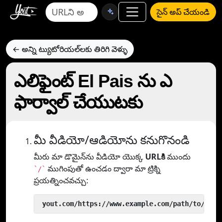
సైన్ అప్ చేయండి
← అన్ని ట్యుటోరియల్‌లకు తిరిగి వెళ్ళు
ఎలిఫైంట్ El Pais ను ఎ
ఫార్వాల్ చేయుటకు
మీ వీడియో/ఆడియోను కనుగొనండి
మీరు మా డొమైన్‌ను వీడియో యొక్క
URLకి
ముందు
ముగింపుతో ఉంచడం ద్వారా మా ట్రిక్ని
`/`
ప్రయత్నించవచ్చు:
 yout.com/https://www.example.com/path/to/vide