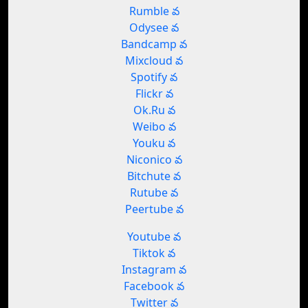
Rumble వ
Odysee వ
Bandcamp వ
Mixcloud వ
Spotify వ
Flickr వ
Ok.Ru వ
Weibo వ
Youku వ
Niconico వ
Bitchute వ
Rutube వ
Peertube వ
Youtube వ
Tiktok వ
Instagram వ
Facebook వ
Twitter వ