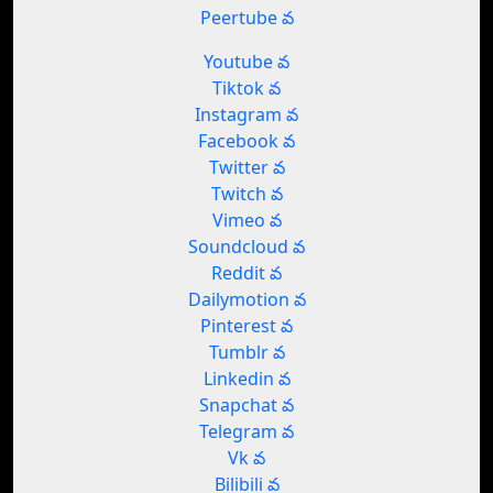
Peertube వ
Youtube వ
Tiktok వ
Instagram వ
Facebook వ
Twitter వ
Twitch వ
Vimeo వ
Soundcloud వ
Reddit వ
Dailymotion వ
Pinterest వ
Tumblr వ
Linkedin వ
Snapchat వ
Telegram వ
Vk వ
Bilibili వ