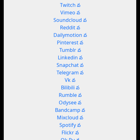
Twitch వ
Vimeo వ
Soundcloud వ
Reddit వ
Dailymotion వ
Pinterest వ
Tumblr వ
Linkedin వ
Snapchat వ
Telegram వ
Vk వ
Bilibili వ
Rumble వ
Odysee వ
Bandcamp వ
Mixcloud వ
Spotify వ
Flickr వ