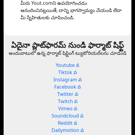
మీరు Yout.comని ఉపయోగించడం
ఆనందించినట్లయితే, దాన్ని భాగస్వామ్యం చేయండి లేదా
మీ స్నేహితులకు చూపించండి.
ఏదైనా ప్లాట్‌ఫారమ్ నుండి ఫార్మాట్ షిఫ్ట్
అందుబాటులో ఉన్న ఫార్మాట్ షిఫ్టింగ్ ట్యుటోరియల్‌లను చూడండి
Youtube వ
Tiktok వ
Instagram వ
Facebook వ
Twitter వ
Twitch వ
Vimeo వ
Soundcloud వ
Reddit వ
Dailymotion వ