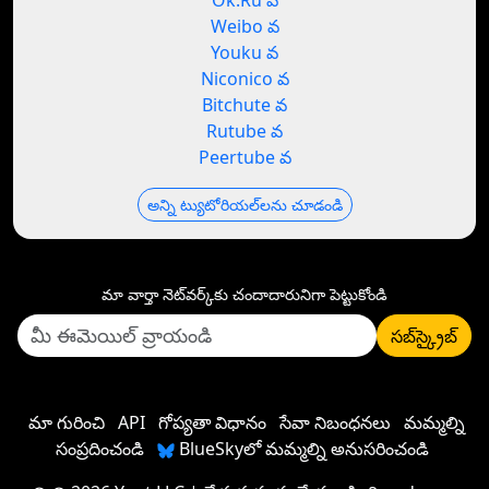
Ok.Ru వ
Weibo వ
Youku వ
Niconico వ
Bitchute వ
Rutube వ
Peertube వ
అన్ని ట్యుటోరియల్‌లను చూడండి
మా వార్తా నెట్‌వర్క్‌కు చందాదారునిగా పెట్టుకోండి
సబ్‌స్క్రైబ్
మా గురించి
API
గోప్యతా విధానం
సేవా నిబంధనలు
మమ్మల్ని
సంప్రదించండి
BlueSkyలో మమ్మల్ని అనుసరించండి