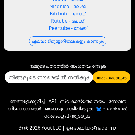
Niconico - ലേക്ക്
Bitchute - ലേക്ക്
Rutube - ലേക്ക്
Peertube - ലേക്ക്
എല്ലാ ട്യൂട്ടോറിയലുകളും കാണുക
നമ്മുടെ പത്രത്തില്‍ അംഗത്വം നേടുക
അംഗമാകുക
ഞങ്ങളേക്കുറിച്ച്
API
സ്വകാര്യതാ നയം
സേവന
നിബന്ധനകൾ
ഞങ്ങളെ സമീപിക്കുക
BlueSky-ൽ
ഞങ്ങളെ പിന്തുടരുക
2026 Yout LLC
| ഉണ്ടാക്കിയത്
nadermx