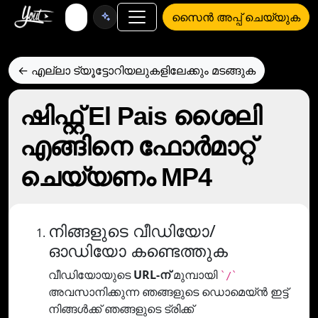
സൈൻ അപ്പ് ചെയ്യുക
← എല്ലാ ട്യൂട്ടോറിയലുകളിലേക്കും മടങ്ങുക
ഷിഫ്റ്റ് El Pais ശൈലി
എങ്ങിനെ ഫോര്‍മാറ്റ്
ചെയ്യണം MP4
നിങ്ങളുടെ വീഡിയോ/
ഓഡിയോ കണ്ടെത്തുക
വീഡിയോയുടെ
URL-ന്
മുമ്പായി
`/`
അവസാനിക്കുന്ന ഞങ്ങളുടെ ഡൊമെയ്ൻ ഇട്ട്
നിങ്ങൾക്ക് ഞങ്ങളുടെ ട്രിക്ക്