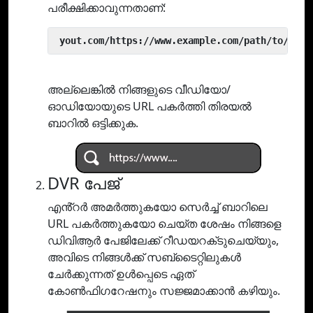
പരീക്ഷിക്കാവുന്നതാണ്:
 yout.com/https://www.example.com/path/to/vide
അല്ലെങ്കിൽ നിങ്ങളുടെ വീഡിയോ/
ഓഡിയോയുടെ URL പകർത്തി തിരയൽ
ബാറിൽ ഒട്ടിക്കുക.
DVR പേജ്
എൻ്റർ അമർത്തുകയോ സെർച്ച് ബാറിലെ
URL പകർത്തുകയോ ചെയ്‌ത ശേഷം നിങ്ങളെ
ഡിവിആർ പേജിലേക്ക് റീഡയറക്‌ടുചെയ്യും,
അവിടെ നിങ്ങൾക്ക് സബ്‌ടൈറ്റിലുകൾ
ചേർക്കുന്നത് ഉൾപ്പെടെ ഏത്
കോൺഫിഗറേഷനും സജ്ജമാക്കാൻ കഴിയും.