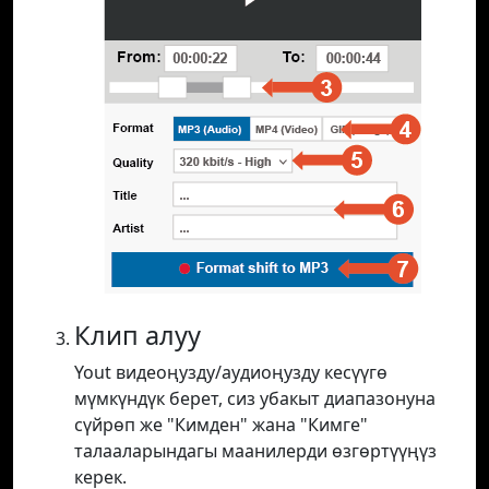
Клип алуу
Yout видеоңузду/аудиоңузду кесүүгө
мүмкүндүк берет, сиз убакыт диапазонуна
сүйрөп же "Кимден" жана "Кимге"
талааларындагы маанилерди өзгөртүүңүз
керек.