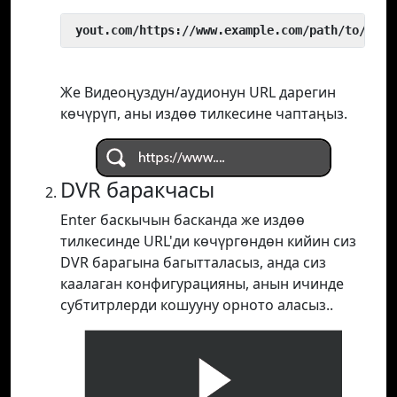
 yout.com/https://www.example.com/path/to/vide
Же Видеоңуздун/аудионун URL дарегин
көчүрүп, аны издөө тилкесине чаптаңыз.
DVR баракчасы
Enter баскычын басканда же издөө
тилкесинде URL'ди көчүргөндөн кийин сиз
DVR барагына багытталасыз, анда сиз
каалаган конфигурацияны, анын ичинде
субтитрлерди кошууну орното аласыз..