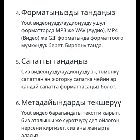
Форматыңызды тандаңыз
Yout видеоңузду/аудиоңузду ушул
форматтарда MP3 же WAV (Аудио), MP4
(Видео) же GIF форматында форматтоого
мүмкүндүк берет. Бирөөнү танда.
Сапатты тандаңыз
Сиз видеоңузду/аудиоңузду эң төмөнкү
сапаттан эң жогорку сапатка чейин ар
кандай сапатта форматтасаңыз болот.
Метадайындарды текшерүү
Yout видео барагындагы текстти кырып,
биз аталышы же сүрөтчүсү деп ойлогон
нерсени киргизет, сиз аны жаңырта
аласыз.