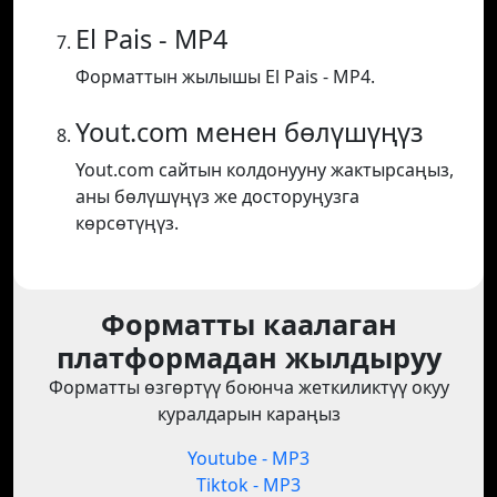
El Pais - MP4
Форматтын жылышы El Pais - MP4.
Yout.com менен бөлүшүңүз
Yout.com сайтын колдонууну жактырсаңыз,
аны бөлүшүңүз же досторуңузга
көрсөтүңүз.
Форматты каалаган
платформадан жылдыруу
Форматты өзгөртүү боюнча жеткиликтүү окуу
куралдарын караңыз
Youtube - MP3
Tiktok - MP3