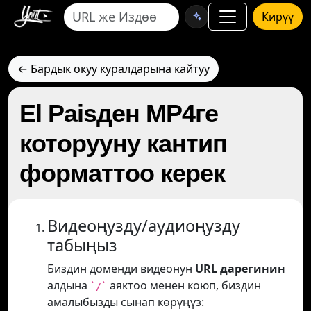
Кирүү
← Бардык окуу куралдарына кайтуу
El Paisден MP4ге
которууну кантип
форматтоо керек
Видеоңузду/аудиоңузду
табыңыз
Биздин доменди видеонун
URL дарегинин
алдына
аяктоо менен коюп, биздин
`/`
амалыбызды сынап көрүңүз: