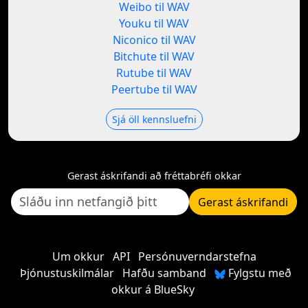
Weibo til WAV
Youku til WAV
Niconico til WAV
Bitchute til WAV
Rutube til WAV
Peertube til WAV
Sjá öll kennsluefni
Gerast áskrifandi að fréttabréfi okkar
Gerast áskrifandi
Um okkur
API
Persónuverndarstefna
Þjónustuskilmálar
Hafðu samband
Fylgstu með
okkur á BlueSky