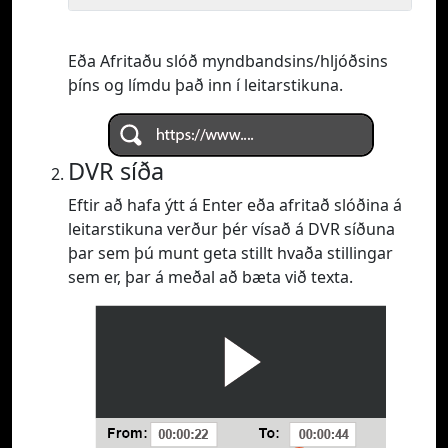
Eða Afritaðu slóð myndbandsins/hljóðsins
þíns og límdu það inn í leitarstikuna.
DVR síða
Eftir að hafa ýtt á Enter eða afritað slóðina á
leitarstikuna verður þér vísað á DVR síðuna
þar sem þú munt geta stillt hvaða stillingar
sem er, þar á meðal að bæta við texta.