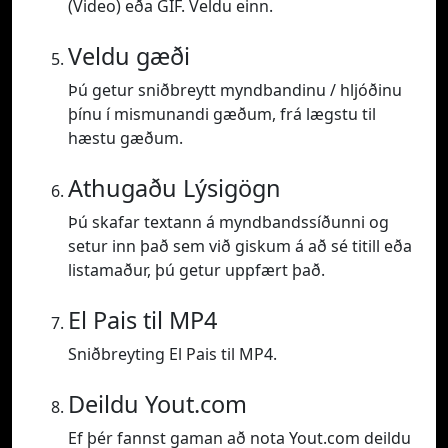
(Video) eða GIF. Veldu einn.
Veldu gæði
Þú getur sniðbreytt myndbandinu / hljóðinu
þínu í mismunandi gæðum, frá lægstu til
hæstu gæðum.
Athugaðu Lýsigögn
Þú skafar textann á myndbandssíðunni og
setur inn það sem við giskum á að sé titill eða
listamaður, þú getur uppfært það.
El Pais til MP4
Sniðbreyting El Pais til MP4.
Deildu Yout.com
Ef þér fannst gaman að nota Yout.com deildu