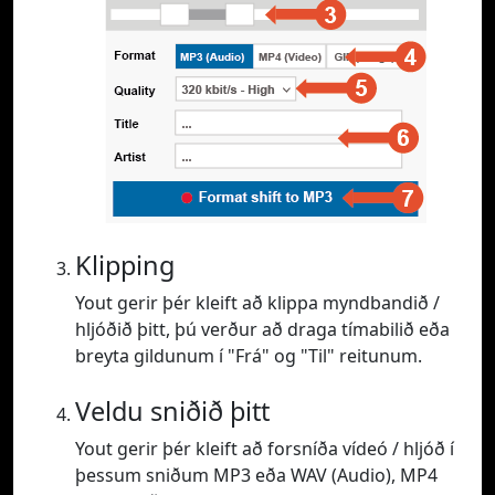
Klipping
Yout gerir þér kleift að klippa myndbandið /
hljóðið þitt, þú verður að draga tímabilið eða
breyta gildunum í "Frá" og "Til" reitunum.
Veldu sniðið þitt
Yout gerir þér kleift að forsníða vídeó / hljóð í
þessum sniðum MP3 eða WAV (Audio), MP4