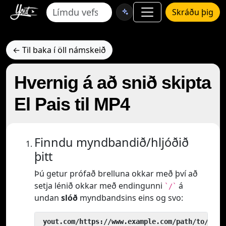
Skráðu þig
← Til baka í öll námskeið
Hvernig á að snið skipta
El Pais til MP4
Finndu myndbandið/hljóðið
þitt
Þú getur prófað brelluna okkar með því að
setja lénið okkar með endingunni
á
`/`
undan
slóð
myndbandsins eins og svo:
 yout.com/https://www.example.com/path/to/vide