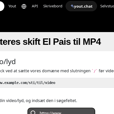
Yout
API
Skrivebord
Selvstu
yout.chat
res skift El Pais til MP4
o/lyd
rick ved at sætte vores domæne med slutningen
før vid
`/`
ww.example.com/sti/til/video
 din video/lyd, og indsæt den i søgefeltet.