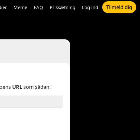
Tilmeld dig
dier
Meme
FAQ
Prissætning
Log ind
eoens
URL
som sådan: