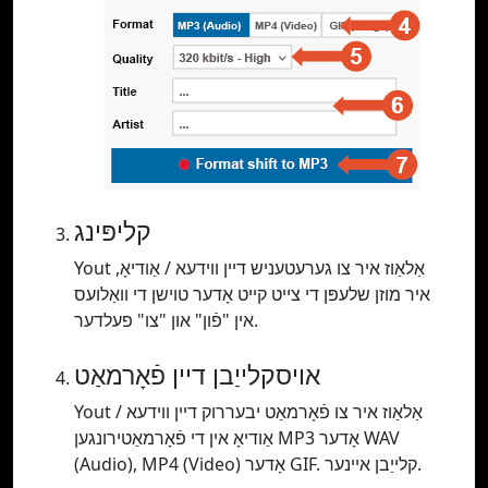
קליפּינג
Yout אַלאַוז איר צו גערעטעניש דיין ווידעא / אַודיאָ,
איר מוזן שלעפּן די צייט קייט אָדער טוישן די וואַלועס
אין "פֿון" און "צו" פעלדער.
אויסקלייַבן דיין פֿאָרמאַט
Yout אַלאַוז איר צו פֿאָרמאַט יבעררוק דיין ווידעא /
אַודיאָ אין די פֿאָרמאַטירונגען MP3 אָדער WAV
(Audio), MP4 (Video) אָדער GIF. קלייַבן איינער.