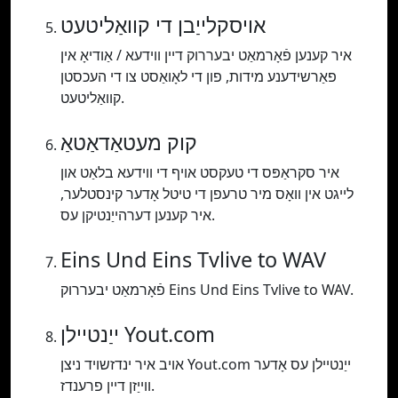
אויסקלייַבן די קוואַליטעט
איר קענען פֿאָרמאַט יבעררוק דיין ווידעא / אַודיאָ אין
פאַרשידענע מידות, פון די לאָואַסט צו די העכסטן
קוואַליטעט.
קוק מעטאַדאַטאַ
איר סקראַפּס די טעקסט אויף די ווידעא בלאַט און
לייגט אין וואָס מיר טרעפן די טיטל אָדער קינסטלער,
איר קענען דערהייַנטיקן עס.
Eins Und Eins Tvlive to WAV
פֿאָרמאַט יבעררוק Eins Und Eins Tvlive to WAV.
ייַנטיילן Yout.com
אויב איר ינדזשויד ניצן Yout.com ייַנטיילן עס אָדער
ווייַזן דיין פרענדז.