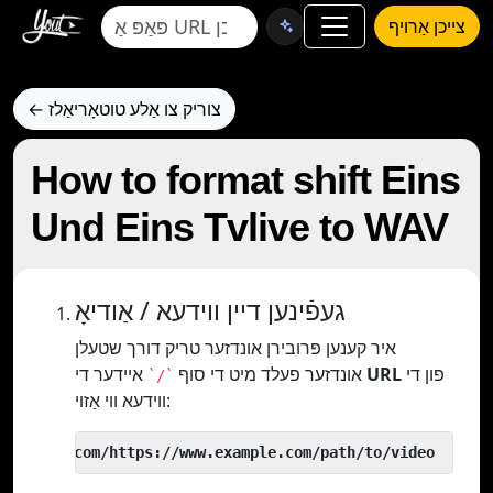
צייכן אַרויף
← צוריק צו אַלע טוטאָריאַלז
How to format shift Eins
Und Eins Tvlive to WAV
געפֿינען דיין ווידעא / אַודיאָ
איר קענען פּרובירן אונדזער טריק דורך שטעלן
פון די
URL
איידער די
אונדזער פעלד מיט די סוף
`/`
ווידעא ווי אַזוי:
 yout.com/https://www.example.com/path/to/video