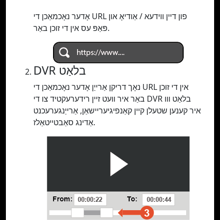
אָדער נאָכמאַכן די URL פון דיין ווידעא / אַודיאָ און
פּאַפּ עס אין די זוכן באַר.
DVR בלאַט
נאָך דריקן אַרייַן אָדער נאָכמאַכן די URL אין די זוכן
באַר איר וועט זיין רידערעקטיד צו די DVR בלאַט ווו
איר קענען שטעלן קיין קאַנפיגיעריישאַן, אַרייַנגערעכנט
אַדינג סאַבטייטאַלז.