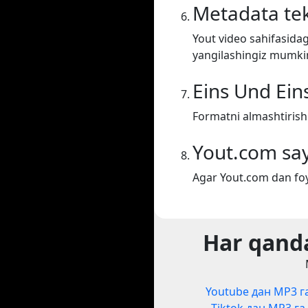
Metadata tek
Yout video sahifasidag
yangilashingiz mumki
Eins Und Ein
Formatni almashtirish 
Yout.com say
Agar Yout.com dan foy
Har qanda
Youtube дан MP3 г