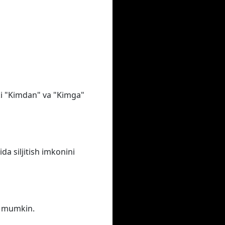
oki "Kimdan" va "Kimga"
a siljitish imkonini
iz mumkin.