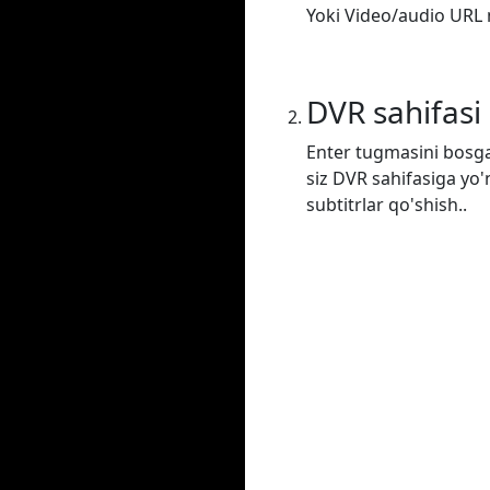
Yoki Video/audio URL m
DVR sahifasi
Enter tugmasini bosga
siz DVR sahifasiga yo'
subtitrlar qo'shish..