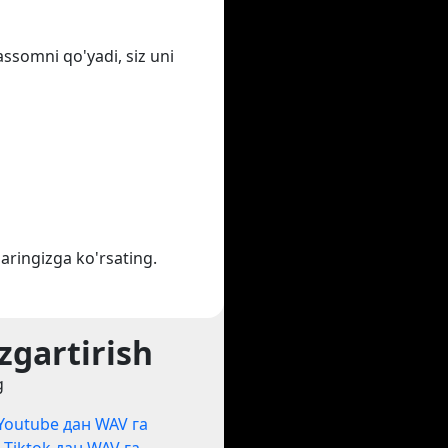
assomni qo'yadi, siz uni
aringizga ko'rsating.
zgartirish
g
Youtube дан WAV га