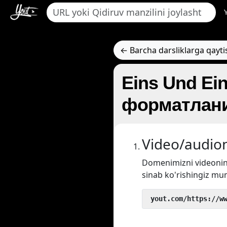
← Barcha darsliklarga qayti
Eins Und Ei
форматлани
Video/audion
Domenimizni videoni
sinab ko'rishingiz mu
 yout.com/https://w