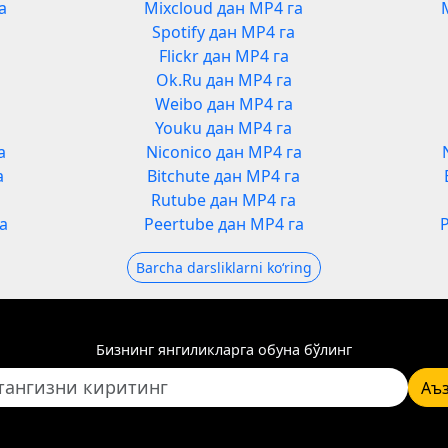
а
Mixcloud дан MP4 га
Spotify дан MP4 га
Flickr дан MP4 га
Ok.Ru дан MP4 га
Weibo дан MP4 га
Youku дан MP4 га
а
Niconico дан MP4 га
а
Bitchute дан MP4 га
а
Rutube дан MP4 га
а
Peertube дан MP4 га
Barcha darsliklarni koʻring
Бизнинг янгиликларга обуна бўлинг
Аъ