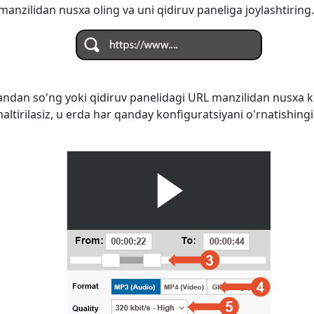
anzilidan nusxa oling va uni qidiruv paneliga joylashtiring.
ndan so'ng yoki qidiruv panelidagi URL manzilidan nusxa k
naltirilasiz, u erda har qanday konfiguratsiyani o'rnatishi