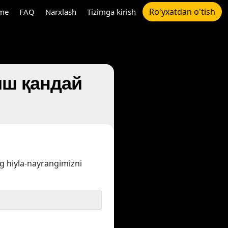
Ro'yxatdan o'tish
me
FAQ
Narxlash
Tizimga kirish
риш қандай
ng hiyla-nayrangimizni