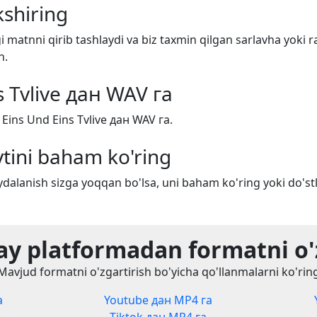
shiring
i matnni qirib tashlaydi va biz taxmin qilgan sarlavha yoki r
n.
s Tvlive дан WAV га
Eins Und Eins Tvlive дан WAV га.
tini baham ko'ring
dalanish sizga yoqqan bo'lsa, uni baham ko'ring yoki do'stl
y platformadan formatni o'
Mavjud formatni o'zgartirish bo'yicha qo'llanmalarni ko'rin
а
Youtube дан MP4 га