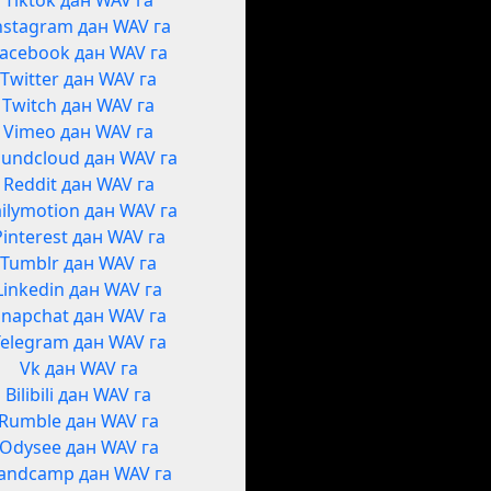
Tiktok дан WAV га
nstagram дан WAV га
acebook дан WAV га
Twitter дан WAV га
Twitch дан WAV га
Vimeo дан WAV га
undcloud дан WAV га
Reddit дан WAV га
ilymotion дан WAV га
Pinterest дан WAV га
Tumblr дан WAV га
Linkedin дан WAV га
Snapchat дан WAV га
Telegram дан WAV га
Vk дан WAV га
Bilibili дан WAV га
Rumble дан WAV га
Odysee дан WAV га
andcamp дан WAV га