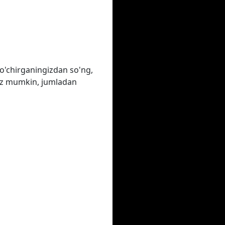
o'chirganingizdan so'ng,
ngiz mumkin, jumladan