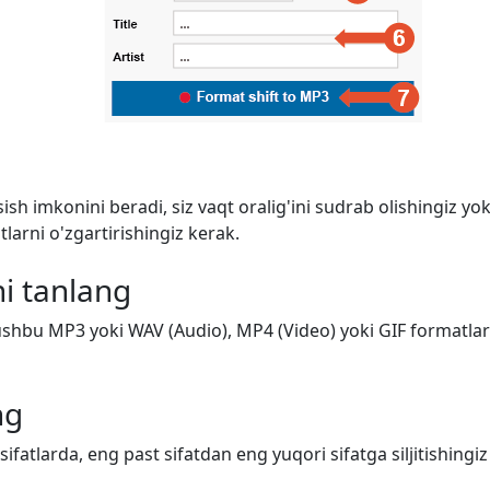
ish imkonini beradi, siz vaqt oralig'ini sudrab olishingiz y
arni o'zgartirishingiz kerak.
i tanlang
shbu MP3 yoki WAV (Audio), MP4 (Video) yoki GIF formatlarid
ng
 sifatlarda, eng past sifatdan eng yuqori sifatga siljitishing