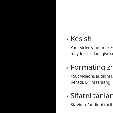
Kesish
Yout video/audioni kes
maydonlaridagi qiymatl
Formatingizn
Yout videoni/audioni u
beradi. Birini tanlang.
Sifatni tanla
Siz video/audioni turli