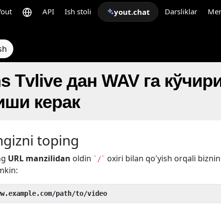
Yout
API
Ish stoli
Darsliklar
Me
yout.chat
sh
ns Tvlive дан WAV га кўчи
ши керак
gizni toping
ng
URL manzilidan
oldin
oxiri bilan qo'yish orqali bizni
`/`
mkin:
ww.example.com/path/to/video