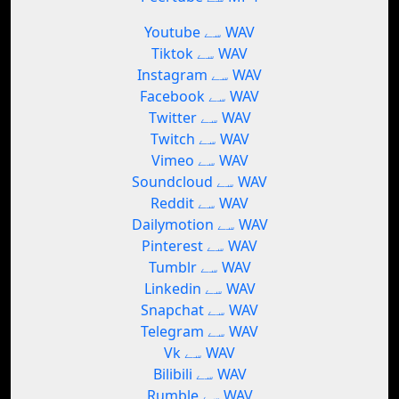
Youtube سے WAV
Tiktok سے WAV
Instagram سے WAV
Facebook سے WAV
Twitter سے WAV
Twitch سے WAV
Vimeo سے WAV
Soundcloud سے WAV
Reddit سے WAV
Dailymotion سے WAV
Pinterest سے WAV
Tumblr سے WAV
Linkedin سے WAV
Snapchat سے WAV
Telegram سے WAV
Vk سے WAV
Bilibili سے WAV
Rumble سے WAV