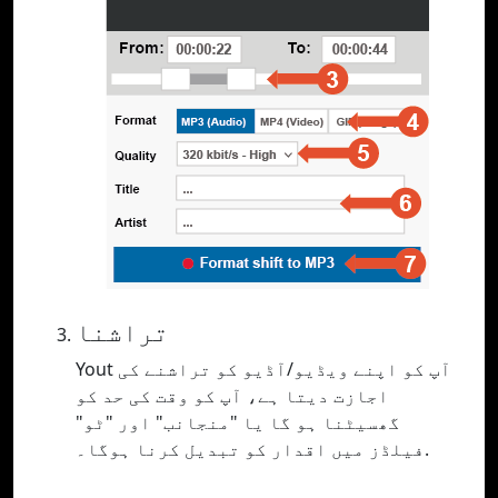
تراشنا
Yout آپ کو اپنے ویڈیو/آڈیو کو تراشنے کی
اجازت دیتا ہے، آپ کو وقت کی حد کو
گھسیٹنا ہو گا یا "منجانب" اور "ٹو"
فیلڈز میں اقدار کو تبدیل کرنا ہوگا۔.