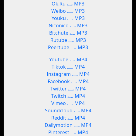
Ok.Ru سے MP3
Weibo سے MP3
Youku سے MP3
Niconico سے MP3
Bitchute سے MP3
Rutube سے MP3
Peertube سے MP3
Youtube سے MP4
Tiktok سے MP4
Instagram سے MP4
Facebook سے MP4
Twitter سے MP4
Twitch سے MP4
Vimeo سے MP4
Soundcloud سے MP4
Reddit سے MP4
Dailymotion سے MP4
Pinterest سے MP4