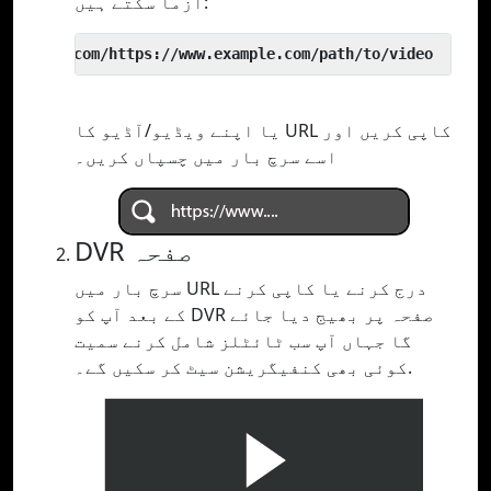
آزما سکتے ہیں:
 yout.com/https://www.example.com/path/to/video
یا اپنے ویڈیو/آڈیو کا URL کاپی کریں اور
اسے سرچ بار میں چسپاں کریں۔
DVR صفحہ
سرچ بار میں URL درج کرنے یا کاپی کرنے
کے بعد آپ کو DVR صفحہ پر بھیج دیا جائے
گا جہاں آپ سب ٹائٹلز شامل کرنے سمیت
کوئی بھی کنفیگریشن سیٹ کر سکیں گے۔.