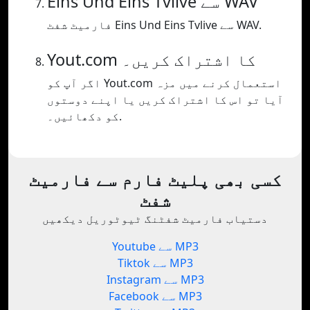
Eins Und Eins Tvlive سے WAV
فارمیٹ شفٹ Eins Und Eins Tvlive سے WAV.
Yout.com کا اشتراک کریں۔
اگر آپ کو Yout.com استعمال کرنے میں مزہ
آیا تو اس کا اشتراک کریں یا اپنے دوستوں
کو دکھائیں۔.
کسی بھی پلیٹ فارم سے فارمیٹ
شفٹ
دستیاب فارمیٹ شفٹنگ ٹیوٹوریل دیکھیں
Youtube سے MP3
Tiktok سے MP3
Instagram سے MP3
Facebook سے MP3