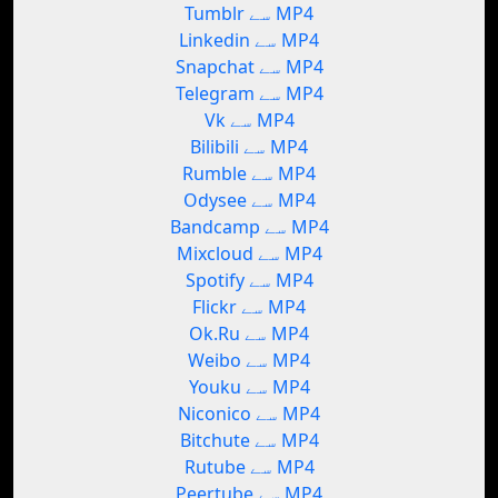
Tumblr سے MP4
Linkedin سے MP4
Snapchat سے MP4
Telegram سے MP4
Vk سے MP4
Bilibili سے MP4
Rumble سے MP4
Odysee سے MP4
Bandcamp سے MP4
Mixcloud سے MP4
Spotify سے MP4
Flickr سے MP4
Ok.Ru سے MP4
Weibo سے MP4
Youku سے MP4
Niconico سے MP4
Bitchute سے MP4
Rutube سے MP4
Peertube سے MP4