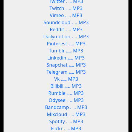
Twitter سے MP3
Twitch سے MP3
Vimeo سے MP3
Soundcloud سے MP3
Reddit سے MP3
Dailymotion سے MP3
Pinterest سے MP3
Tumblr سے MP3
Linkedin سے MP3
Snapchat سے MP3
Telegram سے MP3
Vk سے MP3
Bilibili سے MP3
Rumble سے MP3
Odysee سے MP3
Bandcamp سے MP3
Mixcloud سے MP3
Spotify سے MP3
Flickr سے MP3