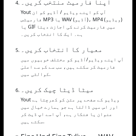
اپنا فارمیٹ منتخب کریں۔
Yout آپ کو اپنے ویڈیو / آڈیو کو ان
فارمیٹس MP3 یا WAV (آڈیو)، MP4 (ویڈیو)
یا GIF میں فارمیٹ کرنے کی اجازت دیتا
ہے۔ ایک کا انتخاب کریں۔
معیار کا انتخاب کریں۔
آپ اپنے ویڈیو/آڈیو کو مختلف خوبیوں میں
فارمیٹ کر سکتے ہیں، سب سے کم سے اعلیٰ
کوالٹی میں.
میٹا ڈیٹا چیک کریں۔
Yout ویڈیو کے صفحے پر متن کو کھرچتا ہے
اور اس میں ڈالتا ہے جو ہمارے خیال میں
عنوان یا فنکار ہے، آپ اسے اپ ڈیٹ کر
سکتے ہیں.