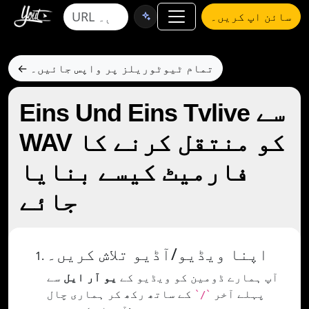
سائن اپ کریں۔
← تمام ٹیوٹوریلز پر واپس جائیں۔
Eins Und Eins Tvlive سے
WAV کو منتقل کرنے کا
فارمیٹ کیسے بنایا
جائے
اپنا ویڈیو/آڈیو تلاش کریں۔
آپ ہمارے ڈومین کو ویڈیو کے
یو آر ایل
سے
پہلے آخر
کے ساتھ رکھ کر ہماری چال
`/`