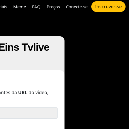
Inscrever-se
iais
Meme
FAQ
Preços
Conecte-se
ins Tvlive
ntes da
URL
do vídeo,