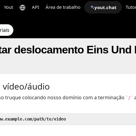
Yout
API
Área de trabalho
Tutor
yout.chat
riais
ar deslocamento Eins Und E
 vídeo/áudio
so truque colocando nosso domínio com a terminação
a
`/`
ww.example.com/path/to/video