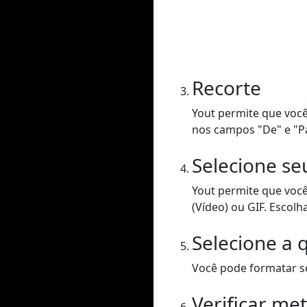
Recorte
Yout permite que você
nos campos "De" e "P
Selecione se
Yout permite que voc
(Vídeo) ou GIF. Escolh
Selecione a 
Você pode formatar se
Verificar me