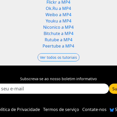
Flickr a MP4
Ok.Ru a MP4
Weibo a MP4
Youku a MP4
Niconico a MP4
Bitchute a MP4
Rutube a MP4
Peertube a MP4
Ver todos os tutoriais
Subscreva-se ao nosso boletim informativo
Su
lítica de Privacidade
Termos de serviço
Contate-nos
S