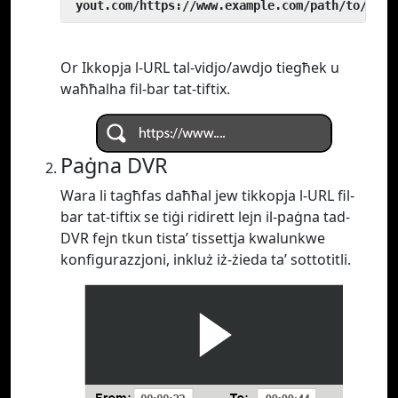
 yout.com/https://www.example.com/path/to/vide
Or Ikkopja l-URL tal-vidjo/awdjo tiegħek u
waħħalha fil-bar tat-tiftix.
Paġna DVR
Wara li tagħfas daħħal jew tikkopja l-URL fil-
bar tat-tiftix se tiġi ridirett lejn il-paġna tad-
DVR fejn tkun tista’ tissettja kwalunkwe
konfigurazzjoni, inkluż iż-żieda ta’ sottotitli.