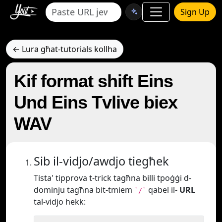
Sign Up
← Lura għat-tutorials kollha
Kif format shift Eins
Und Eins Tvlive biex
WAV
Sib il-vidjo/awdjo tiegħek
Tista' tipprova t-trick tagħna billi tpoġġi d-
dominju tagħna bit-tmiem
qabel il-
URL
`/`
tal-vidjo hekk: