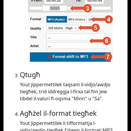
Qtugħ
Yout jippermettilek taqsam il-vidjo/awdjo
tiegħek, trid iddreggja l-firxa tal-ħin jew
tibdel il-valuri fl-oqsma "Minn" u "Sa".
Agħżel il-format tiegħek
Yout jippermettilek li tifformattja l-
vidjo/awdjo tiegħek f'dawn il-formati MP3