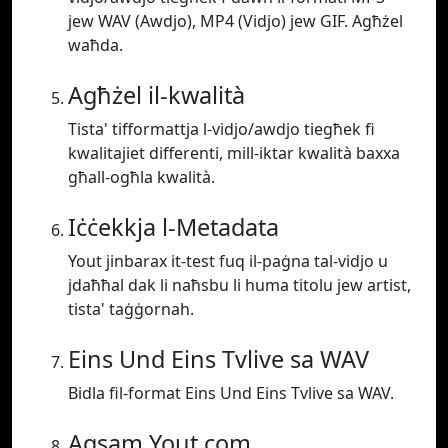
jew WAV (Awdjo), MP4 (Vidjo) jew GIF. Agħżel
waħda.
Agħżel il-kwalità
Tista' tifformattja l-vidjo/awdjo tiegħek fi
kwalitajiet differenti, mill-iktar kwalità baxxa
għall-ogħla kwalità.
Iċċekkja l-Metadata
Yout jinbarax it-test fuq il-paġna tal-vidjo u
jdaħħal dak li naħsbu li huma titolu jew artist,
tista' taġġornah.
Eins Und Eins Tvlive sa WAV
Bidla fil-format Eins Und Eins Tvlive sa WAV.
Aqsam Yout.com