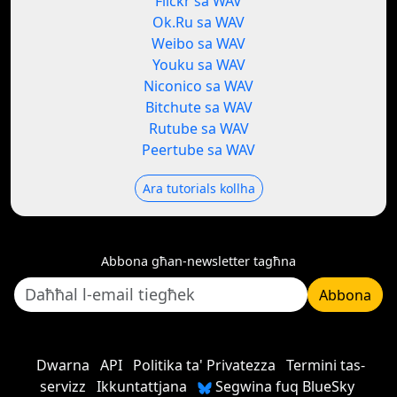
Flickr sa WAV
Ok.Ru sa WAV
Weibo sa WAV
Youku sa WAV
Niconico sa WAV
Bitchute sa WAV
Rutube sa WAV
Peertube sa WAV
Ara tutorials kollha
Abbona għan-newsletter tagħna
Abbona
Dwarna
API
Politika ta' Privatezza
Termini tas-
servizz
Ikkuntattjana
Segwina fuq BlueSky