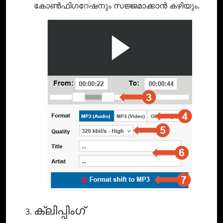
കോൺഫിഗറേഷനും സജ്ജമാക്കാൻ കഴിയും.
ക്ലിപ്പിംഗ്