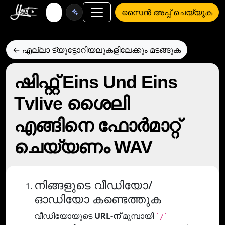
സൈൻ അപ്പ് ചെയ്യുക
← എല്ലാ ട്യൂട്ടോറിയലുകളിലേക്കും മടങ്ങുക
ഷിഫ്റ്റ് Eins Und Eins
Tvlive ശൈലി
എങ്ങിനെ ഫോര്‍മാറ്റ്
ചെയ്യണം WAV
നിങ്ങളുടെ വീഡിയോ/
ഓഡിയോ കണ്ടെത്തുക
വീഡിയോയുടെ
URL-ന്
മുമ്പായി
`/`