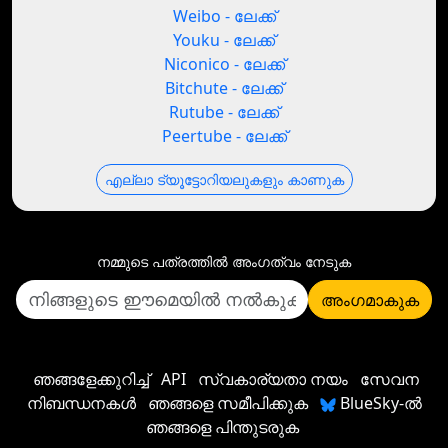
Weibo - ലേക്ക്
Youku - ലേക്ക്
Niconico - ലേക്ക്
Bitchute - ലേക്ക്
Rutube - ലേക്ക്
Peertube - ലേക്ക്
എല്ലാ ട്യൂട്ടോറിയലുകളും കാണുക
നമ്മുടെ പത്രത്തില്‍ അംഗത്വം നേടുക
അംഗമാകുക
ഞങ്ങളേക്കുറിച്ച്
API
സ്വകാര്യതാ നയം
സേവന
നിബന്ധനകൾ
ഞങ്ങളെ സമീപിക്കുക
BlueSky-ൽ
ഞങ്ങളെ പിന്തുടരുക