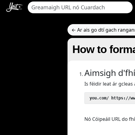
← Ar ais go dtí gach rangan
How to forma
Aimsigh d'fh
Is féidir leat ár gclea
 you.com/ https://w
Nó Cóipeáil URL do fh