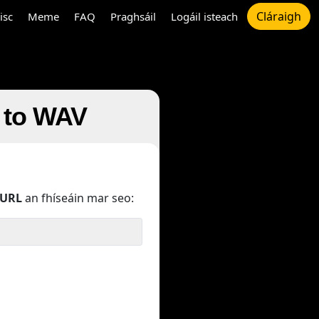
Cláraigh
isc
Meme
FAQ
Praghsáil
Logáil isteach
e to WAV
URL
an fhíseáin mar seo: