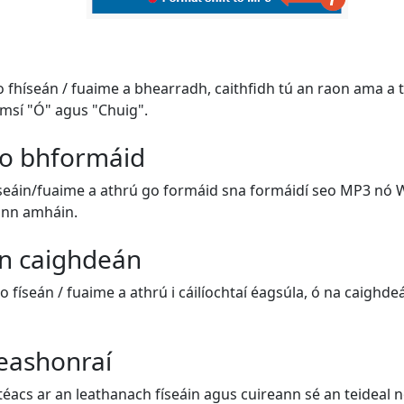
o fhíseán / fuaime a bhearradh, caithfidh tú an raon ama a 
msí "Ó" agus "Chuig".
o bhformáid
fhíseáin/fuaime a athrú go formáid sna formáidí seo MP3 nó 
ann amháin.
n caighdeán
do físeán / fuaime a athrú i cáilíochtaí éagsúla, ó na caighdeái
teashonraí
éacs ar an leathanach físeáin agus cuireann sé an teideal nó