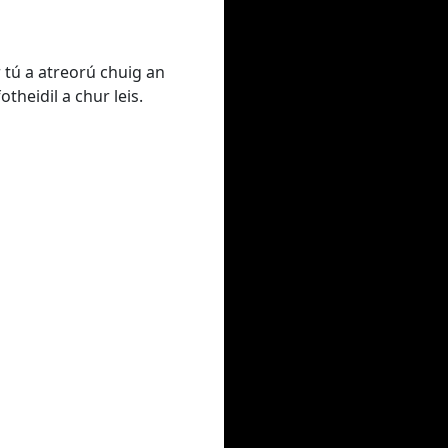
 tú a atreorú chuig an
theidil a chur leis.