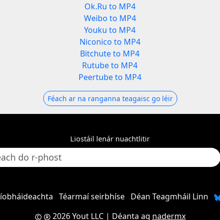
Ok.Ru to MP4
Weibo to MP4
Youku to MP4
Niconico to MP4
Bitchute to MP4
Rutube to MP4
Peertube to MP4
Féach ar na ranganna teagaisc go léir
Liostáil lenár nuachtlitir
ríobháideachta
Téarmaí seirbhíse
Déan Teagmháil Linn
2026 Yout LLC
| Déanta ag
nadermx