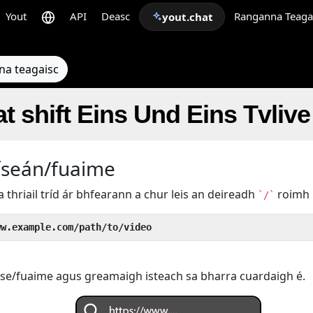
Yout
API
Deasc
Ranganna Teaga
yout.chat
na teagaisc
t shift Eins Und Eins Tvliv
íseán/fuaime
s a thriail tríd ár bhfearann a chur leis an deireadh
roimh
`/`
ww.example.com/path/to/video
íse/fuaime agus greamaigh isteach sa bharra cuardaigh é.