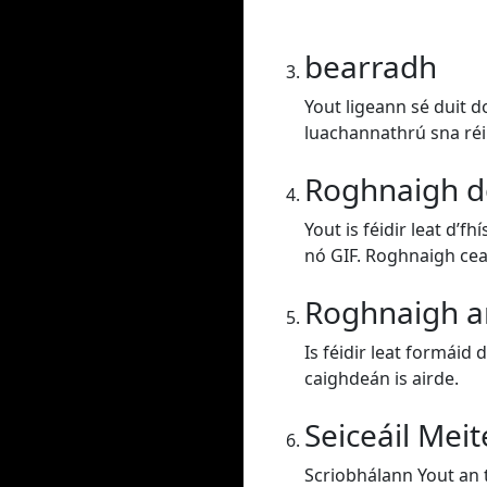
bearradh
Yout ligeann sé duit d
luachannathrú sna réi
Roghnaigh d
Yout is féidir leat d’
nó GIF. Roghnaigh ce
Roghnaigh a
Is féidir leat formáid 
caighdeán is airde.
Seiceáil Mei
Scriobhálann Yout an t