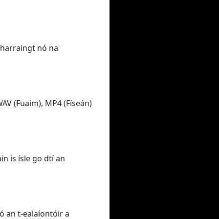
tharraingt nó na
WAV (Fuaim), MP4 (Físeán)
n is ísle go dtí an
 an t-ealaíontóir a