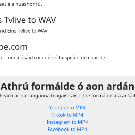
leat é a nuashonrú.
s Tvlive to WAV
nd Eins Tvlive to WAV.
ube.com
ut.com a úsáid roinn é nó taispeáin do chairde.
Athrú formáide ó aon ardán
Féach ar na ranganna teagaisc aistrithe formáide atá ar fáil
Youtube to MP4
Tiktok to MP4
Instagram to MP4
Facebook to MP4