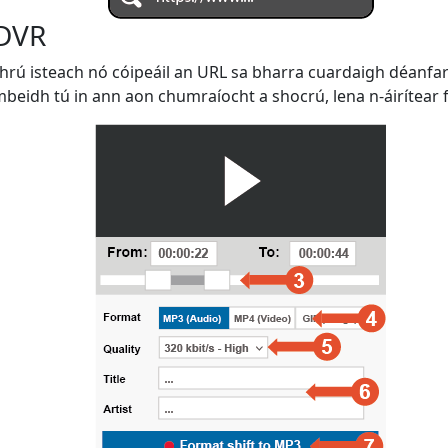
 DVR
bhrú isteach nó cóipeáil an URL sa bharra cuardaigh déanfar
beidh tú in ann aon chumraíocht a shocrú, lena n-áirítear fo