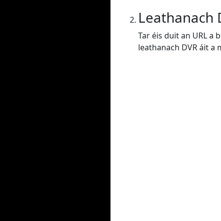
Leathanach
Tar éis duit an URL a 
leathanach DVR áit a m