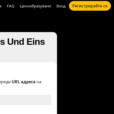
Регистрирайте се
e
FAQ
Ценообразуване
Вход
s Und Eins
преди
URL адреса
на