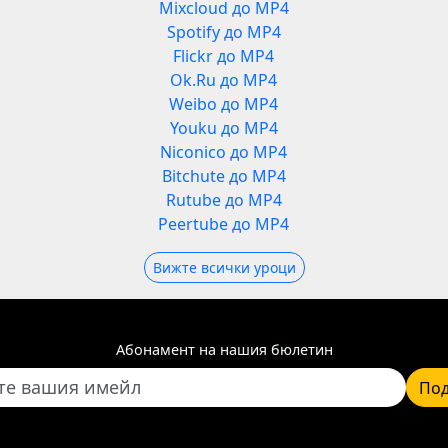
Mixcloud до MP4
Spotify до MP4
Flickr до MP4
Ok.Ru до MP4
Weibo до MP4
Youku до MP4
Niconico до MP4
Bitchute до MP4
Rutube до MP4
Peertube до MP4
Вижте всички уроци
Абонамент на нашия бюлетин
Под