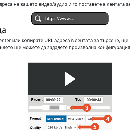
реса на вашето видео/аудио и го поставете в лентата з
ца
enter или копирате URL адреса в лентата за търсене, щ
където ще можете да зададете произволна конфигураци