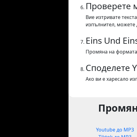
Проверете 
Вие изтривате текста
изпълнител, можете 
Eins Und Ein
Промяна на формата E
Споделете 
Ако ви е харесало из
Промян
Youtube до MP3