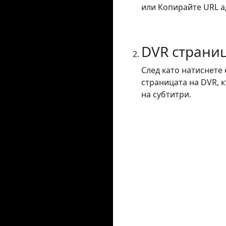
или Копирайте URL ад
DVR страни
След като натиснете 
страницата на DVR, 
на субтитри.