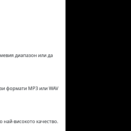
емевия диапазон или да
тези формати MP3 или WAV
о най-високото качество.