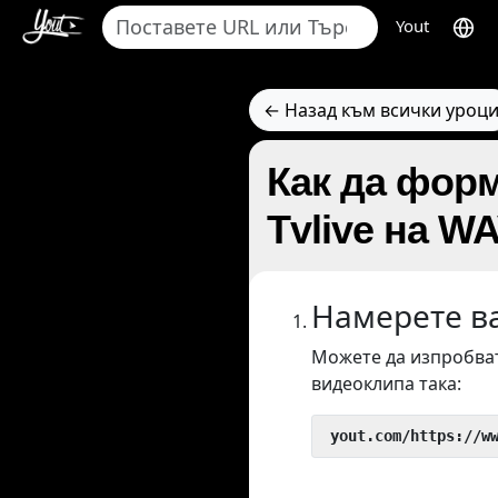
Yout
← Назад към всички уроц
Как да форм
Tvlive на W
Намерете в
Можете да изпробват
видеоклипа така:
 yout.com/https://w