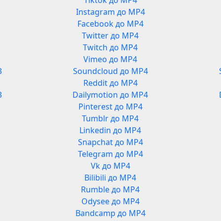
Tiktok до MP4
Instagram до MP4
Facebook до MP4
Twitter до MP4
Twitch до MP4
Vimeo до MP4
3
Soundcloud до MP4
Reddit до MP4
3
Dailymotion до MP4
Pinterest до MP4
Tumblr до MP4
Linkedin до MP4
Snapchat до MP4
Telegram до MP4
Vk до MP4
Bilibili до MP4
Rumble до MP4
Odysee до MP4
Bandcamp до MP4