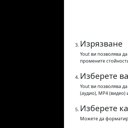
Изрязване
Yout ви позволява да
промените стойностит
Изберете в
Yout ви позволява д
(аудио), MP4 (видео) 
Изберете к
Можете да форматира