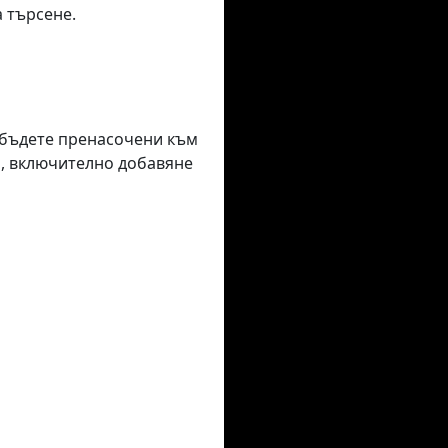
а търсене.
е бъдете пренасочени към
я, включително добавяне