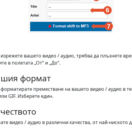
 изрежете вашето видео / аудио, трябва да плъзнете вр
е в полетата „От“ и „До“.
ашия формат
а форматирате преместване на вашето видео / аудио в 
или GIF. Изберете един.
ачеството
те видео / аудио в различни качества, от най-ниското д