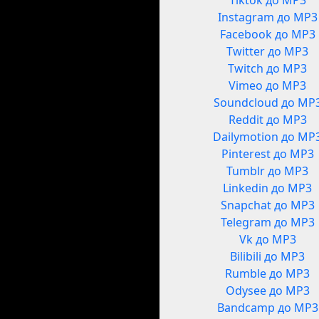
Tiktok до MP3
Instagram до MP3
Facebook до MP3
Twitter до MP3
Twitch до MP3
Vimeo до MP3
Soundcloud до MP
Reddit до MP3
Dailymotion до MP
Pinterest до MP3
Tumblr до MP3
Linkedin до MP3
Snapchat до MP3
Telegram до MP3
Vk до MP3
Bilibili до MP3
Rumble до MP3
Odysee до MP3
Bandcamp до MP3