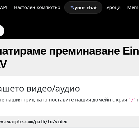
API
Настолен компютър
Уроци
Mem
yout.chat
и
атираме преминаване Ein
AV
ашето видео/аудио
е нашия трик, като поставите нашия домейн с края
`/`
ww.example.com/path/to/video