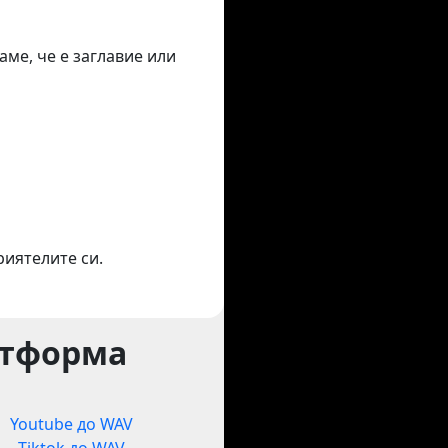
аме, че е заглавие или
риятелите си.
атформа
Youtube до WAV