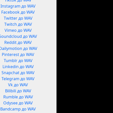
Tiktok до WAV
Instagram до WAV
Facebook до WAV
Twitter до WAV
Twitch до WAV
Vimeo до WAV
Soundcloud до WAV
Reddit до WAV
Dailymotion до WAV
Pinterest до WAV
Tumblr до WAV
Linkedin до WAV
Snapchat до WAV
Telegram до WAV
Vk до WAV
Bilibili до WAV
Rumble до WAV
Odysee до WAV
Bandcamp до WAV