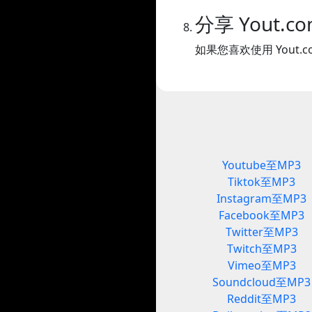
分享 Yout.c
如果您喜欢使用 Yout
Youtube至MP3
Tiktok至MP3
Instagram至MP3
Facebook至MP3
Twitter至MP3
Twitch至MP3
Vimeo至MP3
Soundcloud至MP3
Reddit至MP3