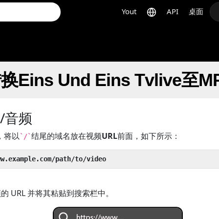
Yout
API
桌面
ns Und Eins Tvlive至M
/音频
，将以
结尾的域名放在视频
URL
前面，如下所示：
`/`
ww.example.com/path/to/video
的 URL 并将其粘贴到搜索栏中。