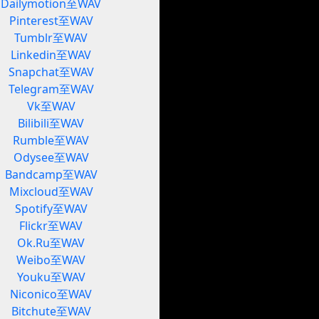
Dailymotion至WAV
Pinterest至WAV
Tumblr至WAV
Linkedin至WAV
Snapchat至WAV
Telegram至WAV
Vk至WAV
Bilibili至WAV
Rumble至WAV
Odysee至WAV
Bandcamp至WAV
Mixcloud至WAV
Spotify至WAV
Flickr至WAV
Ok.Ru至WAV
Weibo至WAV
Youku至WAV
Niconico至WAV
Bitchute至WAV