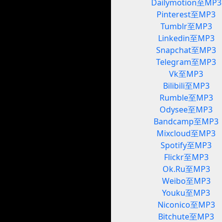
Dailymotion至MP3
Pinterest至MP3
Tumblr至MP3
Linkedin至MP3
Snapchat至MP3
Telegram至MP3
Vk至MP3
Bilibili至MP3
Rumble至MP3
Odysee至MP3
Bandcamp至MP3
Mixcloud至MP3
Spotify至MP3
Flickr至MP3
Ok.Ru至MP3
Weibo至MP3
Youku至MP3
Niconico至MP3
Bitchute至MP3