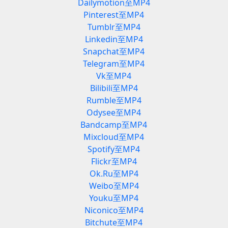
Dailymotion至MP4
Pinterest至MP4
Tumblr至MP4
Linkedin至MP4
Snapchat至MP4
Telegram至MP4
Vk至MP4
Bilibili至MP4
Rumble至MP4
Odysee至MP4
Bandcamp至MP4
Mixcloud至MP4
Spotify至MP4
Flickr至MP4
Ok.Ru至MP4
Weibo至MP4
Youku至MP4
Niconico至MP4
Bitchute至MP4