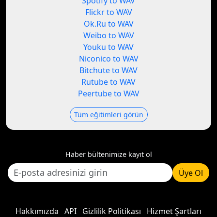
Spotify to WAV
Flickr to WAV
Ok.Ru to WAV
Weibo to WAV
Youku to WAV
Niconico to WAV
Bitchute to WAV
Rutube to WAV
Peertube to WAV
Tüm eğitimleri görün
Haber bültenimize kayıt ol
Üye Ol
Hakkımızda
API
Gizlilik Politikası
Hizmet Şartları