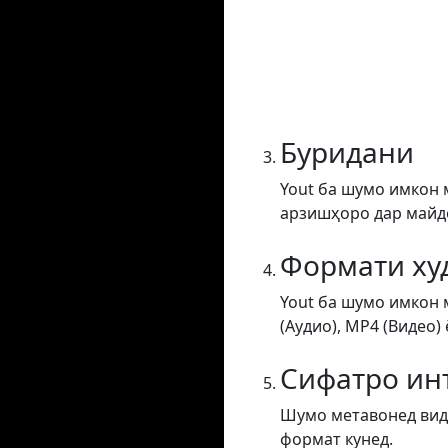
Буридани
Yout ба шумо имкон 
арзишҳоро дар майдон
Формати ху
Yout ба шумо имкон 
(Аудио), MP4 (Видео) 
Сифатро ин
Шумо метавонед виде
формат кунед.