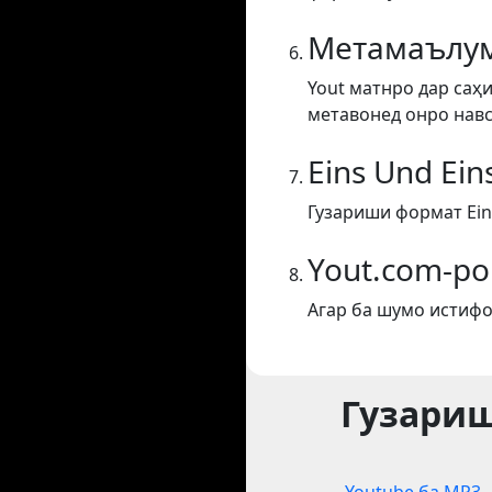
Метамаълум
Yout матнро дар саҳи
метавонед онро навс
Eins Und Ein
Гузариши формат Eins
Yout.com-ро
Агар ба шумо истифо
Гузариш