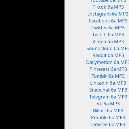
Youtube ба MP3
Tiktok ба MP3
Instagram ба MP3
Facebook ба MP3
Twitter ба MP3
Twitch ба MP3
Vimeo ба MP3
Soundcloud ба MP
Reddit ба MP3
Dailymotion ба MP
Pinterest ба MP3
Tumblr ба MP3
Linkedin ба MP3
Snapchat ба MP3
Telegram ба MP3
Vk ба MP3
Bilibili ба MP3
Rumble ба MP3
Odysee ба MP3