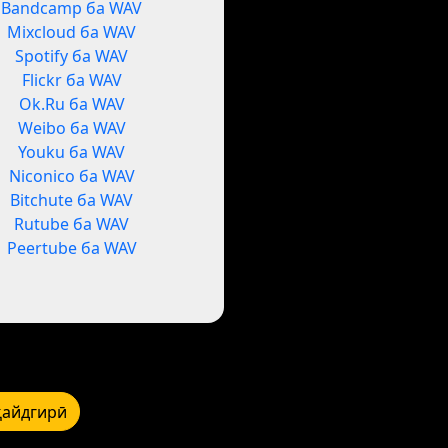
Bandcamp ба WAV
Mixcloud ба WAV
Spotify ба WAV
Flickr ба WAV
Ok.Ru ба WAV
Weibo ба WAV
Youku ба WAV
Niconico ба WAV
Bitchute ба WAV
Rutube ба WAV
Peertube ба WAV
қайдгирӣ