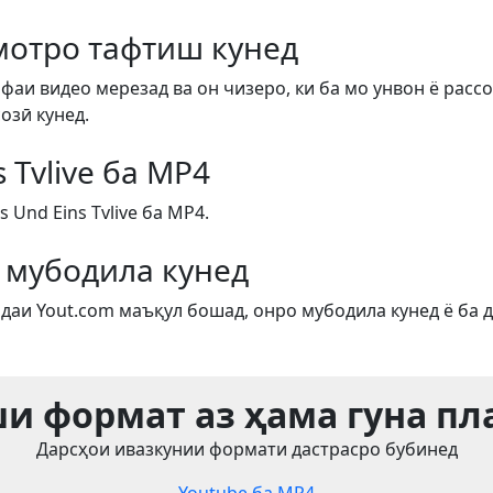
отро тафтиш кунед
фаи видео мерезад ва он чизеро, ки ба мо унвон ё рассо
озӣ кунед.
s Tvlive ба MP4
 Und Eins Tvlive ба MP4.
 мубодила кунед
даи Yout.com маъқул бошад, онро мубодила кунед ё ба д
и формат аз ҳама гуна п
Дарсҳои ивазкунии формати дастрасро бубинед