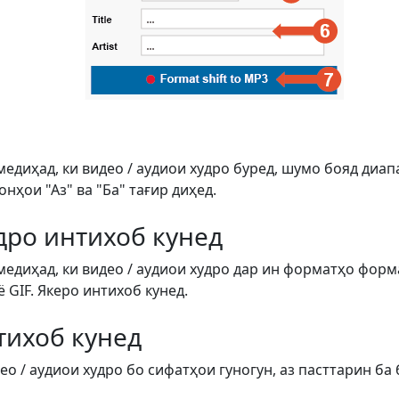
медиҳад, ки видео / аудиои худро буред, шумо бояд диап
ҳои "Аз" ва "Ба" тағир диҳед.
дро интихоб кунед
медиҳад, ки видео / аудиои худро дар ин форматҳо форм
ё GIF. Якеро интихоб кунед.
тихоб кунед
о / аудиои худро бо сифатҳои гуногун, аз пасттарин ба