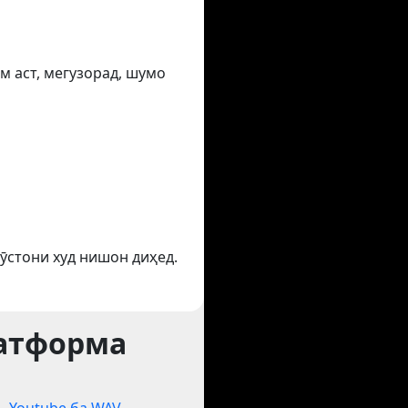
м аст, мегузорад, шумо
ӯстони худ нишон диҳед.
латформа