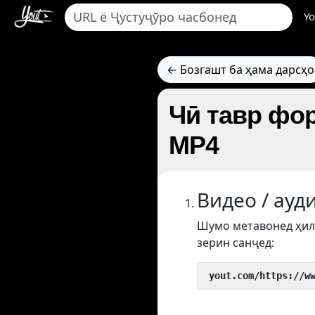
Yo
← Бозгашт ба ҳама дарсҳо
Чӣ тавр фор
MP4
Видео / ауд
Шумо метавонед ҳил
зерин санҷед:
 yout.com/https://w