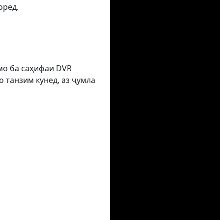
оред.
умо ба саҳифаи DVR
 танзим кунед, аз ҷумла