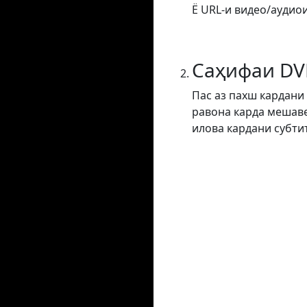
Ё URL-и видео/аудиои
Саҳифаи DV
Пас аз пахш кардани
равона карда мешаве
илова кардани субти