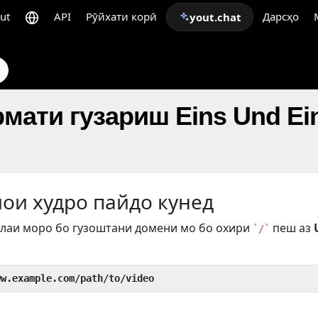
ut
API
Рӯйхати корӣ
Дарсҳо
yout.chat
мати гузариш Eins Und Ein
иои худро пайдо кунед
лаи моро бо гузоштани домени мо бо охири
пеш аз
`/`
ww.example.com/path/to/video