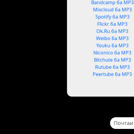
Bandcamp ба MP3
Mixcloud ба MP3
Spotify ба MP3
Flickr ба MP3
Ok.Ru ба MP3
Weibo ба MP3
Youku ба MP3
Niconico ба MP3
Bitchute ба MP3
Rutube ба MP3
Peertube ба MP3