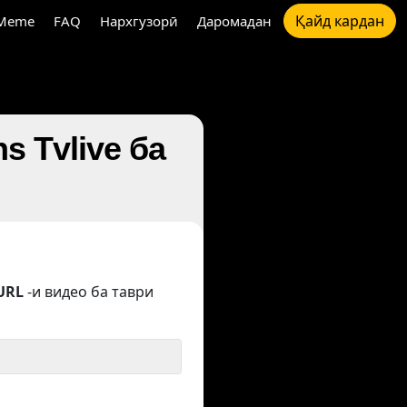
Қайд кардан
Meme
FAQ
Нархгузорӣ
Даромадан
s Tvlive ба
URL
-и видео ба таври