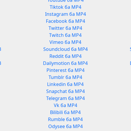
Youtube ба MP4
Tiktok ба MP4
Instagram ба MP4
Facebook ба MP4
Twitter ба MP4
Twitch ба MP4
Vimeo ба MP4
3
Soundcloud ба MP4
Reddit ба MP4
3
Dailymotion ба MP4
Pinterest ба MP4
Tumblr ба MP4
Linkedin ба MP4
Snapchat ба MP4
Telegram ба MP4
Vk ба MP4
Bilibili ба MP4
Rumble ба MP4
Odysee ба MP4