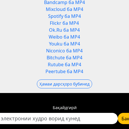
Bandcamp ба MP4
Mixcloud ба MP4
Spotify ба MP4
Flickr ба MP4
Ok.Ru ба MP4
Weibo ба MP4
Youku ба MP4
Niconico ба MP4
Bitchute ба MP4
Rutube ба MP4
Peertube ба MP4
Ҳамаи дарсҳоро бубинед
Бақайдгирӣ
Ба