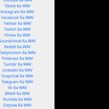
Youtube ба WAV
Tiktok ба WAV
Instagram ба WAV
Facebook ба WAV
Twitter ба WAV
Twitch ба WAV
Vimeo ба WAV
Soundcloud ба WAV
Reddit ба WAV
Dailymotion ба WAV
Pinterest ба WAV
Tumblr ба WAV
Linkedin ба WAV
Snapchat ба WAV
Telegram ба WAV
Vk ба WAV
Bilibili ба WAV
Rumble ба WAV
Odysee ба WAV