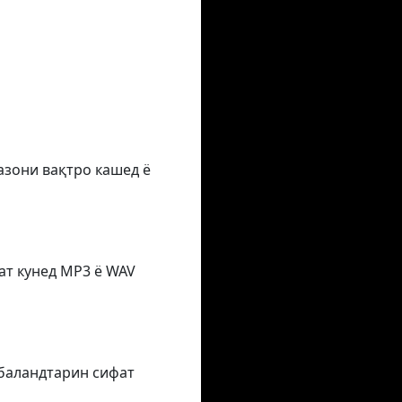
азони вақтро кашед ё
ат кунед MP3 ё WAV
 баландтарин сифат