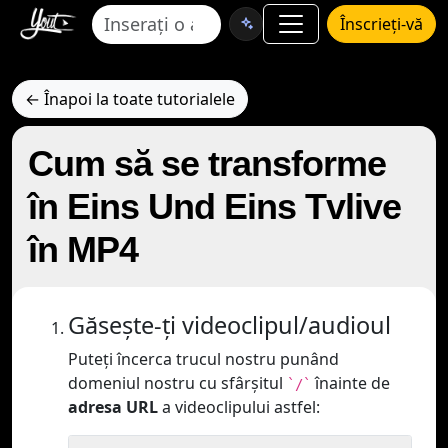
Înscrieți-vă
← Înapoi la toate tutorialele
Cum să se transforme
în Eins Und Eins Tvlive
în MP4
Găsește-ți videoclipul/audioul
Puteți încerca trucul nostru punând
domeniul nostru cu sfârșitul
înainte de
`/`
adresa URL
a videoclipului astfel: