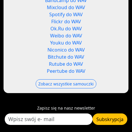
Bandcamp do WAV
Mixcloud do WAV
Spotify do WAV
Flickr do WAV
Ok.Ru do WAV
Weibo do WAV
Youku do WAV
Niconico do WAV
Bitchute do WAV
Rutube do WAV
Peertube do WAV
Zobacz wszystkie samouczki
Zapisz się na nasz newsletter
Subskrypcja