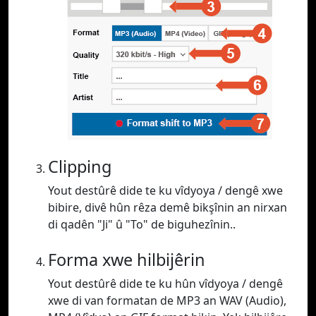
Clipping
Yout destûrê dide te ku vîdyoya / dengê xwe
bibire, divê hûn rêza demê bikşînin an nirxan
di qadên "Ji" û "To" de biguhezînin..
Forma xwe hilbijêrin
Yout destûrê dide te ku hûn vîdyoya / dengê
xwe di van formatan de MP3 an WAV (Audio),