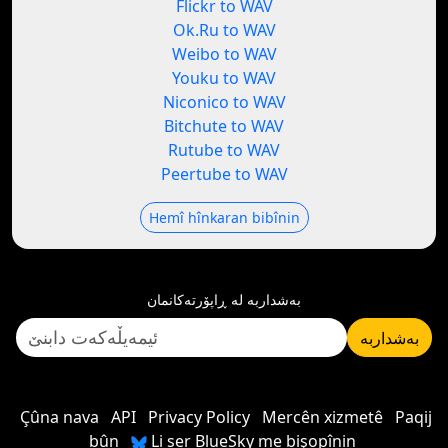
Flickr to WAV
Ok.Ru to WAV
Weibo to WAV
Youku to WAV
Niconico to WAV
Bitchute to WAV
Rutube to WAV
Peertube to WAV
Hemî hînkaran bibînin
بەشداربە لە ڕاپۆرتەکانمان
بەشداربە
Çûna nava
API
Privacy Policy
Mercên xizmetê
Paqij
bûn
Li ser BlueSky me bişopînin