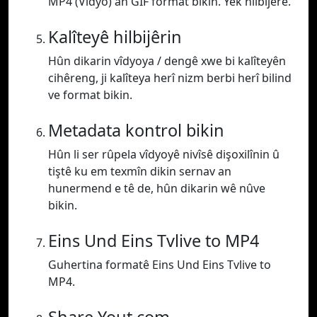
MP4 (Vîdyo) an GIF format bikin. Yek hilbijêre.
Kalîteyê hilbijêrin
Hûn dikarin vîdyoya / dengê xwe bi kalîteyên
cihêreng, ji kalîteya herî nizm berbi herî bilind
ve format bikin.
Metadata kontrol bikin
Hûn li ser rûpela vîdyoyê nivîsê dişoxilînin û
tiştê ku em texmîn dikin sernav an
hunermend e tê de, hûn dikarin wê nûve
bikin.
Eins Und Eins Tvlive to MP4
Guhertina formatê Eins Und Eins Tvlive to
MP4.