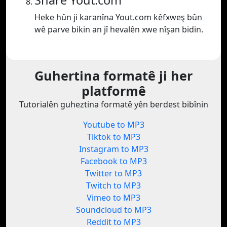
Share Yout.com
Heke hûn ji karanîna Yout.com kêfxweş bûn
wê parve bikin an jî hevalên xwe nîşan bidin.
Guhertina formatê ji her
platformê
Tutorialên guheztina formatê yên berdest bibînin
Youtube to MP3
Tiktok to MP3
Instagram to MP3
Facebook to MP3
Twitter to MP3
Twitch to MP3
Vimeo to MP3
Soundcloud to MP3
Reddit to MP3