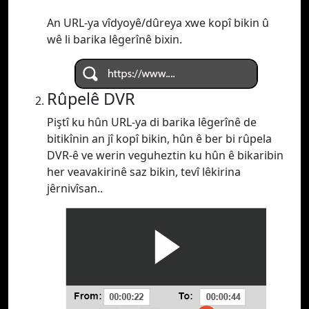
An URL-ya vîdyoyê/dûreya xwe kopî bikin û
wê li barika lêgerînê bixin.
Rûpelê DVR
Piştî ku hûn URL-ya di barika lêgerînê de
bitikînin an jî kopî bikin, hûn ê ber bi rûpela
DVR-ê ve werin veguheztin ku hûn ê bikaribin
her veavakirinê saz bikin, tevî lêkirina
jêrnivîsan..