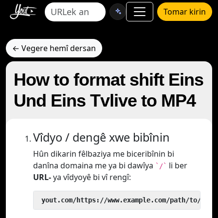
Tomar kirin
← Vegere hemî dersan
How to format shift Eins
Und Eins Tvlive to MP4
Vîdyo / dengê xwe bibînin
Hûn dikarin fêlbaziya me biceribînin bi
danîna domaina me ya bi dawîya
li ber
`/`
URL-
ya vîdyoyê bi vî rengî:
 yout.com/https://www.example.com/path/to/vide