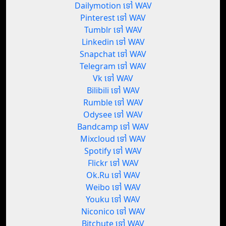
Dailymotion ទៅ WAV
Pinterest ទៅ WAV
Tumblr ទៅ WAV
Linkedin ទៅ WAV
Snapchat ទៅ WAV
Telegram ទៅ WAV
Vk ទៅ WAV
Bilibili ទៅ WAV
Rumble ទៅ WAV
Odysee ទៅ WAV
Bandcamp ទៅ WAV
Mixcloud ទៅ WAV
Spotify ទៅ WAV
Flickr ទៅ WAV
Ok.Ru ទៅ WAV
Weibo ទៅ WAV
Youku ទៅ WAV
Niconico ទៅ WAV
Bitchute ទៅ WAV