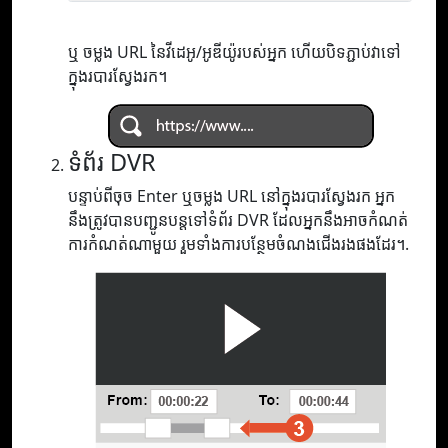
ឬ ចម្លង URL នៃវីដេអូ/អូឌីយ៉ូរបស់អ្នក ហើយបិទភ្ជាប់វាទៅ
ក្នុងរបារស្វែងរក។
ទំព័រ DVR
បន្ទាប់ពីចុច Enter ឬចម្លង URL នៅក្នុងរបារស្វែងរក អ្នក
នឹងត្រូវបានបញ្ជូនបន្តទៅទំព័រ DVR ដែលអ្នកនឹងអាចកំណត់
ការកំណត់ណាមួយ រួមទាំងការបន្ថែមចំណងជើងរងផងដែរ។.