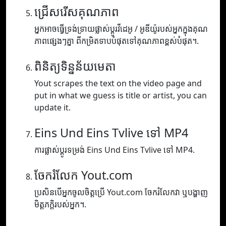
ជ្រើសរើសគុណភាព
អ្នកអាចធ្វើទ្រង់ទ្រាយផ្លាស់ប្តូរវីដេអូ / អូឌីយ៉ូរបស់អ្នកក្នុងគុណ
ភាពផ្សេងៗគ្នា ពីកម្រិតទាបបំផុតទៅគុណភាពខ្ពស់បំផុត។.
ពិនិត្យទិន្នន័យមេតា
Yout scrapes the text on the video page and
put in what we guess is title or artist, you can
update it.
Eins Und Eins Tvlive ទៅ MP4
ការផ្លាស់ប្តូរទម្រង់ Eins Und Eins Tvlive ទៅ MP4.
ចែករំលែក Yout.com
ប្រសិនបើអ្នកចូលចិត្តប្រើ Yout.com ចែករំលែកវា ឬបង្ហាញ
មិត្តភក្តិរបស់អ្នក។.