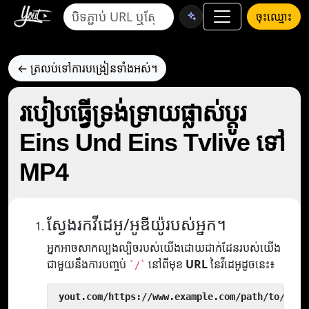
ចុះឈ្មោះ
← ត្រលប់ទៅការបង្រៀនទាំងអស់។
របៀបធ្វើទ្រង់ទ្រាយផ្លាស់ប្តូរ
Eins Und Eins Tvlive ទៅ
MP4
ស្វែងរកវីដេអូ/អូឌីយ៉ូរបស់អ្នក។
អ្នកអាចសាកល្បងល្បិចរបស់យើងដោយដាក់ដែនរបស់យើង
ជាមួយនឹងការបញ្ចប់
នៅពីមុខ
URL
នៃវីដេអូដូចនេះ៖
`/`
 yout.com/https://www.example.com/path/to/vide