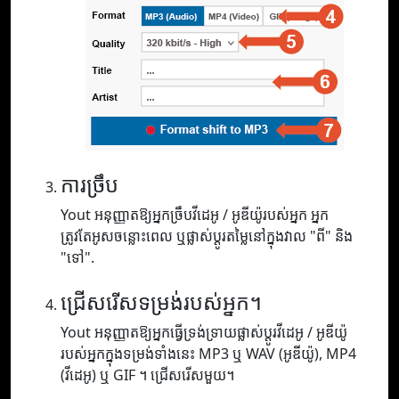
ការច្រឹប
Yout អនុញ្ញាតឱ្យអ្នកច្រឹបវីដេអូ / អូឌីយ៉ូរបស់អ្នក អ្នក
ត្រូវតែអូសចន្លោះពេល ឬផ្លាស់ប្តូរតម្លៃនៅក្នុងវាល "ពី" និង
"ទៅ".
ជ្រើសរើសទម្រង់របស់អ្នក។
Yout អនុញ្ញាតឱ្យអ្នកធ្វើទ្រង់ទ្រាយផ្លាស់ប្តូរវីដេអូ / អូឌីយ៉ូ
របស់អ្នកក្នុងទម្រង់ទាំងនេះ MP3 ឬ WAV (អូឌីយ៉ូ), MP4
(វីដេអូ) ឬ GIF ។ ជ្រើសរើសមួយ។