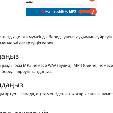
оңызды қиюға мүмкіндік береді, уақыт ауқымын сүйреуің
 мәндерді өзгертуіңіз керек.
даңыз
ңызды осы MP3 немесе WAV (аудио), MP4 (бейне) немесе
 береді. Біреуін таңдаңыз.
ңдаңыз
 әртүрлі сапада, ең төменгіден ең жоғары сапаға ауыс