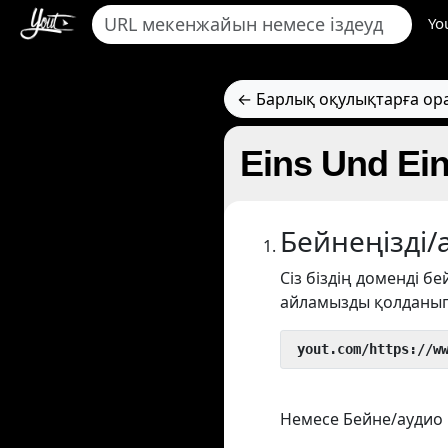
Yo
← Барлық оқулықтарға ор
Eins Und Ein
Бейнеңізді
Сіз біздің доменді б
айламызды қолданып
 yout.com/https://w
Немесе Бейне/аудио 