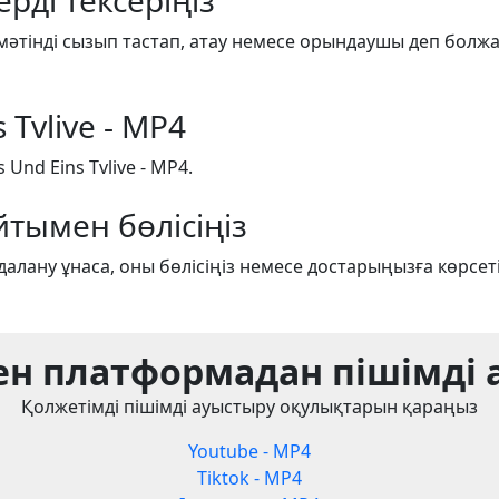
рді тексеріңіз
 мәтінді сызып тастап, атау немесе орындаушы деп болжағ
 Tvlive - MP4
 Und Eins Tvlive - MP4.
йтымен бөлісіңіз
алану ұнаса, оны бөлісіңіз немесе достарыңызға көрсеті
ен платформадан пішімді
Қолжетімді пішімді ауыстыру оқулықтарын қараңыз
Youtube - MP4
Tiktok - MP4