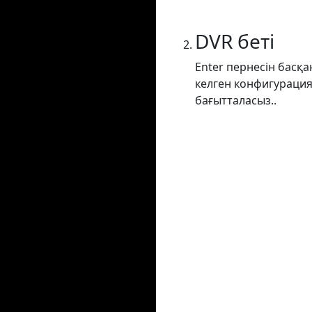
DVR беті
Enter пернесін басқа
келген конфигурация
бағытталасыз..