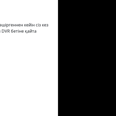
шіргеннен кейін сіз кез
 DVR бетіне қайта