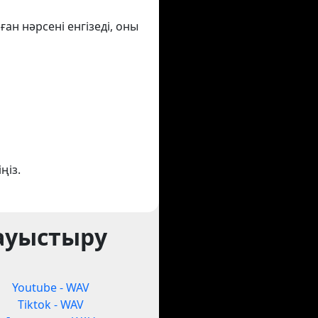
ан нәрсені енгізеді, оны
ңіз.
 ауыстыру
Youtube - WAV
Tiktok - WAV