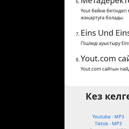
Метадеректе
Yout бейне бетіндегі
жаңартуға болады.
Eins Und Eins
Пішімді ауыстыру Eins
Yout.com са
Yout.com сайтын пайд
Кез келг
Youtube - MP3
Tiktok - MP3