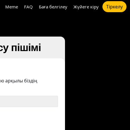
Тіркелу
Meme
FAQ
Баға белгілеу
Жүйеге кіру
су пішімі
ю арқылы біздің