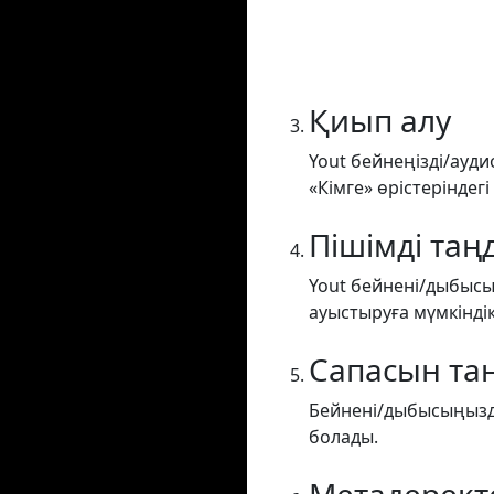
Қиып алу
Yout бейнеңізді/ауди
«Кімге» өрістеріндегі
Пішімді таң
Yout бейнені/дыбысы
ауыстыруға мүмкіндік
Сапасын та
Бейнені/дыбысыңызды
болады.