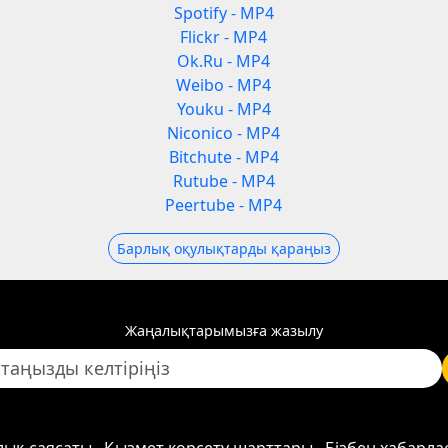
Spotify - MP4
Flickr - MP4
Ok.Ru - MP4
Weibo - MP4
Youku - MP4
Niconico - MP4
Bitchute - MP4
Rutube - MP4
Peertube - MP4
Барлық оқулықтарды қараңыз
Жаңалықтарымызға жазылу