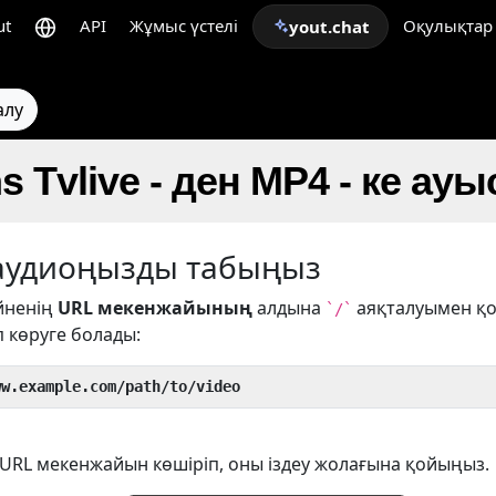
ut
API
Жұмыс үстелі
Оқулықтар
yout.chat
алу
s Tvlive - ден MP4 - ке ауы
/аудиоңызды табыңыз
ейненің
URL мекенжайының
алдына
аяқталуымен қо
`/`
 көруге болады:
ww.example.com/path/to/video
URL мекенжайын көшіріп, оны іздеу жолағына қойыңыз.