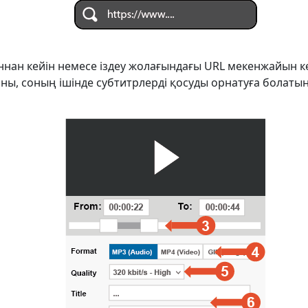
ннан кейін немесе іздеу жолағындағы URL мекенжайын кө
ны, соның ішінде субтитрлерді қосуды орнатуға болатын