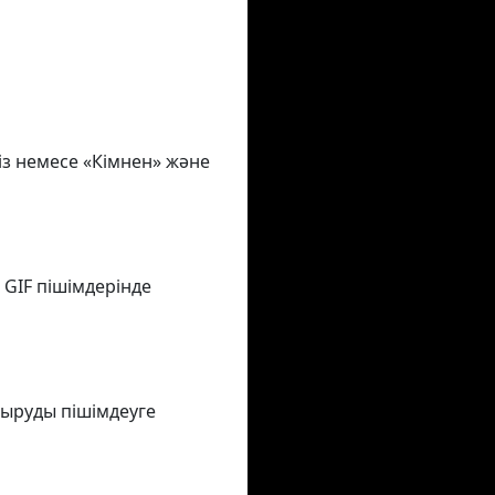
із немесе «Кімнен» және
 GIF пішімдерінде
тыруды пішімдеуге