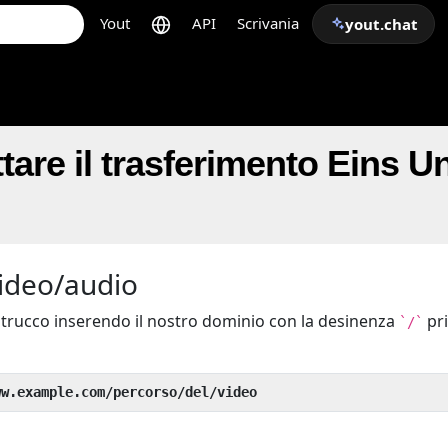
Yout
API
Scrivania
yout.chat
are il trasferimento Eins U
video/audio
o trucco inserendo il nostro dominio con la desinenza
pr
`/`
ww.example.com/percorso/del/video