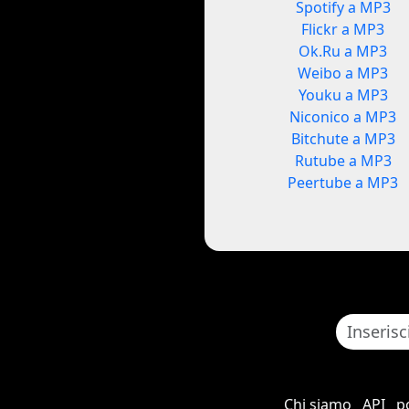
Spotify a MP3
Flickr a MP3
Ok.Ru a MP3
Weibo a MP3
Youku a MP3
Niconico a MP3
Bitchute a MP3
Rutube a MP3
Peertube a MP3
Chi siamo
API
po