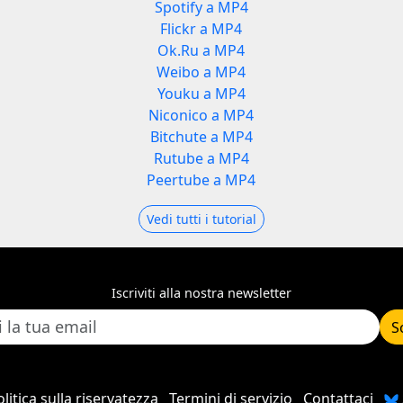
Spotify a MP4
Flickr a MP4
Ok.Ru a MP4
Weibo a MP4
Youku a MP4
Niconico a MP4
Bitchute a MP4
Rutube a MP4
Peertube a MP4
Vedi tutti i tutorial
Iscriviti alla nostra newsletter
S
litica sulla riservatezza
Termini di servizio
Contattaci