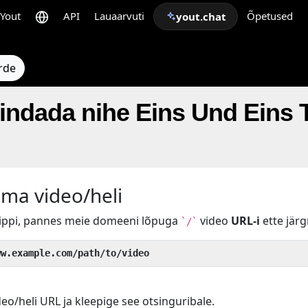
Yout
API
Lauaarvuti
Õpetused
yout.chat
rde
ndada nihe Eins Und Eins T
oma video/heli
nippi, pannes meie domeeni lõpuga
video
URL-i
ette järg
`/`
ww.example.com/path/to/video
o/heli URL ja kleepige see otsinguribale.