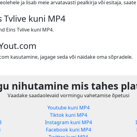
eolehele ja lisab meie arvatavasti pealkirja või esitaja, saa
s Tvlive kuni MP4
d Eins Tvlive kuni MP4.
 Yout.com
t.com kasutamine, jagage seda või näidake oma sõpradele.
u nihutamine mis tahes pla
Vaadake saadaolevaid vormingu vahetamise õpetusi
Youtube kuni MP4
Tiktok kuni MP4
3
Instagram kuni MP4
3
Facebook kuni MP4