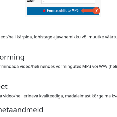
deot/heli kärpida, lohistage ajavahemikku või muutke väärtus
vorming
ormindada video/heli nendes vormingutes MP3 või WAV (heli),
eet
video/heli erineva kvaliteediga, madalaimast kõrgeima kval
 metaandmeid