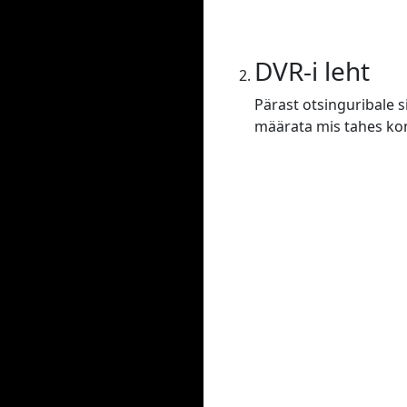
DVR-i leht
Pärast otsinguribale s
määrata mis tahes konf