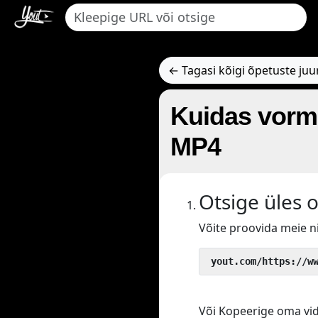
← Tagasi kõigi õpetuste juu
Kuidas vormi
MP4
Otsige üles 
Võite proovida meie 
 yout.com/https://w
Või Kopeerige oma vide