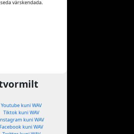
te seda värskendada.
tvormilt
Youtube kuni WAV
Tiktok kuni WAV
Instagram kuni WAV
Facebook kuni WAV