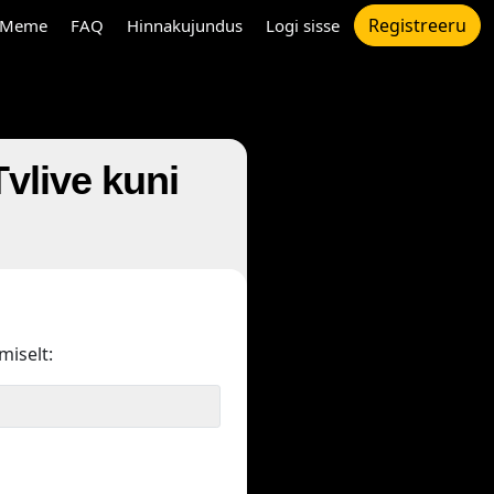
Registreeru
Meme
FAQ
Hinnakujundus
Logi sisse
vlive kuni
miselt: