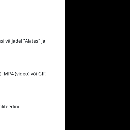
i väljadel "Alates" ja
 MP4 (video) või GIF.
iteedini.