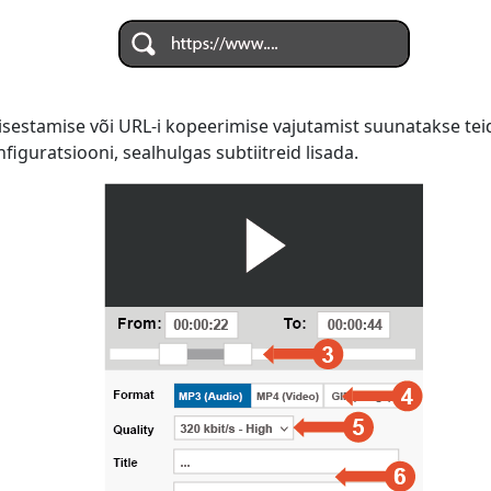
isestamise või URL-i kopeerimise vajutamist suunatakse teid
iguratsiooni, sealhulgas subtiitreid lisada.