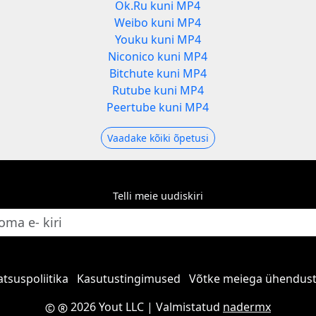
Ok.Ru kuni MP4
Weibo kuni MP4
Youku kuni MP4
Niconico kuni MP4
Bitchute kuni MP4
Rutube kuni MP4
3
Peertube kuni MP4
Vaadake kõiki õpetusi
Telli meie uudiskiri
atsuspoliitika
Kasutustingimused
Võtke meiega ühendus
2026 Yout LLC
| Valmistatud
nadermx