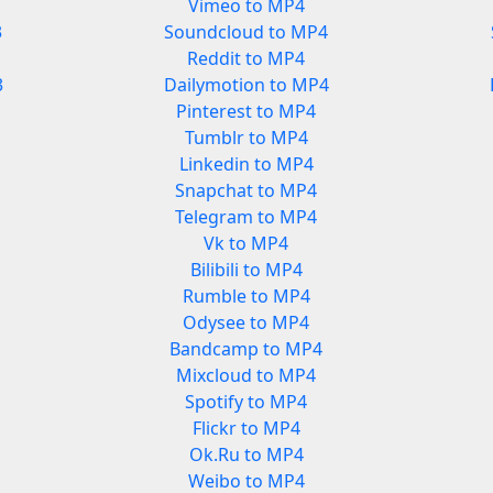
Vimeo to MP4
3
Soundcloud to MP4
Reddit to MP4
3
Dailymotion to MP4
Pinterest to MP4
Tumblr to MP4
Linkedin to MP4
Snapchat to MP4
Telegram to MP4
Vk to MP4
Bilibili to MP4
Rumble to MP4
Odysee to MP4
Bandcamp to MP4
Mixcloud to MP4
Spotify to MP4
Flickr to MP4
Ok.Ru to MP4
Weibo to MP4