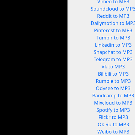
Vimeo to MP3
Soundcloud to MP
Reddit to MP3
Dailymotion to MP
Pinterest to MP3
Tumblr to MP3
Linkedin to MP3
Snapchat to MP3
Telegram to MP3
Vk to MP3
Bilibili to MP3
Rumble to MP3
Odysee to MP3
Bandcamp to MP3
Mixcloud to MP3
Spotify to MP3
Flickr to MP3
Ok.Ru to MP3
Weibo to MP3