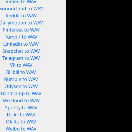
Vimeo to WAV
Soundcloud to WAV
Reddit to WAV
Dailymotion to WAV
Pinterest to WAV
Tumblr to WAV
Linkedin to WAV
Snapchat to WAV
Telegram to WAV
Vk to WAV
Bilibili to WAV
Rumble to WAV
Odysee to WAV
Bandcamp to WAV
Mixcloud to WAV
Spotify to WAV
Flickr to WAV
Ok.Ru to WAV
Weibo to WAV