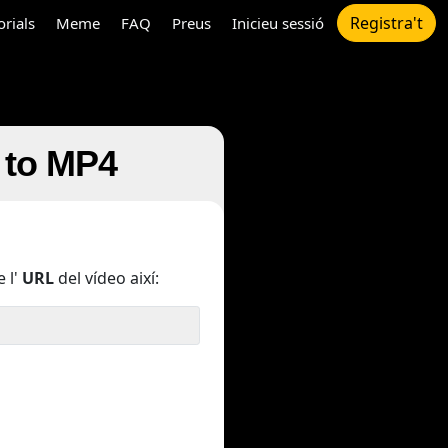
Registra't
orials
Meme
FAQ
Preus
Inicieu sessió
e to MP4
 l'
URL
del vídeo així: