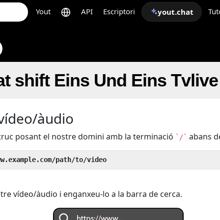
Yout
API
Escriptori
Tut
yout.chat
t shift Eins Und Eins Tvliv
 vídeo/àudio
 truc posant el nostre domini amb la terminació
abans de
`/`
ww.example.com/path/to/video
tre vídeo/àudio i enganxeu-lo a la barra de cerca.