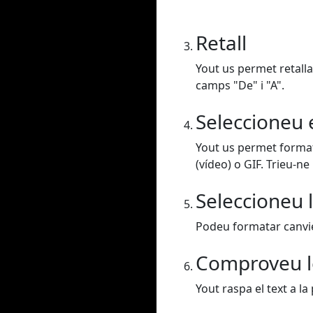
Retall
Yout us permet retalla
camps "De" i "A".
Seleccioneu 
Yout us permet format
(vídeo) o GIF. Trieu-ne
Seleccioneu l
Podeu formatar canvieu
Comproveu l
Yout raspa el text a la