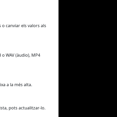
 o canviar els valors als
3 o WAV (àudio), MP4
xa a la més alta.
sta, pots actualitzar-lo.