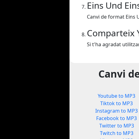
Eins Und Ein
Canvi de format Eins U
Comparteix 
Si t'ha agradat utilit
Canvi d
Youtube to MP3
Tiktok to MP3
Instagram to MP3
Facebook to MP3
Twitter to MP3
Twitch to MP3