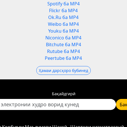
Spotify ба MP4
Flickr ба MP4
Ok.Ru ба MP4
Weibo ба MP4
Youku ба MP4
Niconico ба MP4
Bitchute ба MP4
Rutube ба MP4
Peertube ба MP4
Ҳамаи дарсҳоро бубинед
Бақайдгирӣ
Ба