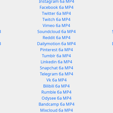
Instagram ба MP4
Facebook ба MP4
Twitter ба MP4
Twitch ба MP4
Vimeo ба MP4
3
Soundcloud ба MP4
Reddit ба MP4
3
Dailymotion ба MP4
Pinterest ба MP4
Tumblr ба MP4
Linkedin ба MP4
Snapchat ба MP4
Telegram ба MP4
Vk ба MP4
Bilibili ба MP4
Rumble ба MP4
Odysee ба MP4
Bandcamp ба MP4
Mixcloud ба MP4