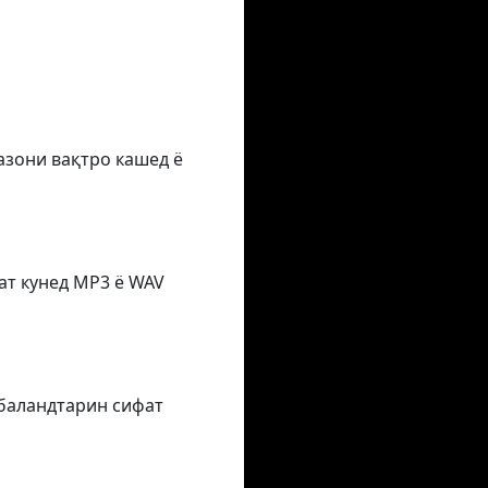
азони вақтро кашед ё
ат кунед MP3 ё WAV
 баландтарин сифат