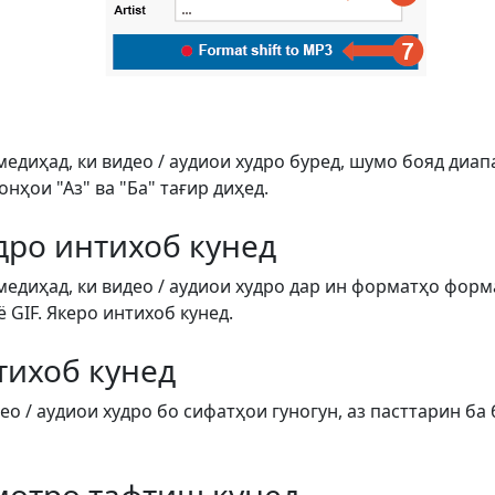
медиҳад, ки видео / аудиои худро буред, шумо бояд диап
ҳои "Аз" ва "Ба" тағир диҳед.
дро интихоб кунед
медиҳад, ки видео / аудиои худро дар ин форматҳо форм
ё GIF. Якеро интихоб кунед.
тихоб кунед
о / аудиои худро бо сифатҳои гуногун, аз пасттарин ба