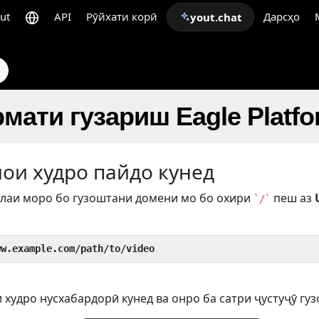
ut
API
Рӯйхати корӣ
Дарсҳо
yout.chat
мати гузариш Eagle Platf
иои худро пайдо кунед
лаи моро бо гузоштани домени мо бо охири
пеш аз
`/`
ww.example.com/path/to/video
 худро нусхабардорӣ кунед ва онро ба сатри ҷустуҷӯ гуз