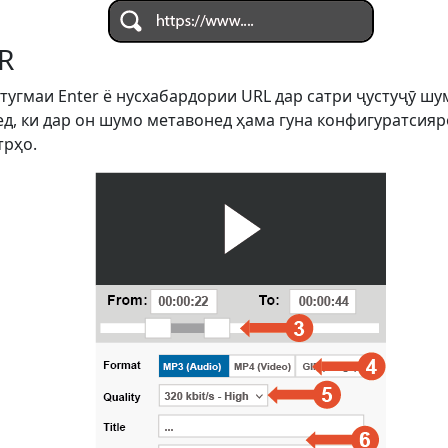
R
 тугмаи Enter ё нусхабардории URL дар сатри ҷустуҷӯ ш
д, ки дар он шумо метавонед ҳама гуна конфигуратсияро
трҳо.