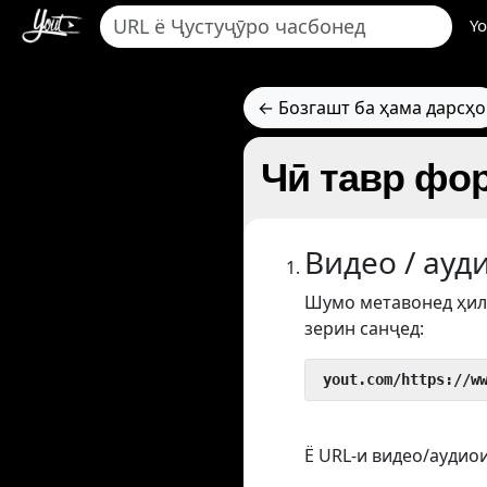
Yo
← Бозгашт ба ҳама дарсҳо
Чӣ тавр фор
Видео / ауд
Шумо метавонед ҳил
зерин санҷед:
 yout.com/https://w
Ё URL-и видео/аудиои