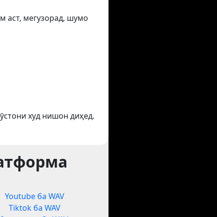
м аст, мегузорад, шумо
ӯстони худ нишон диҳед.
латформа
Youtube ба WAV
Tiktok ба WAV