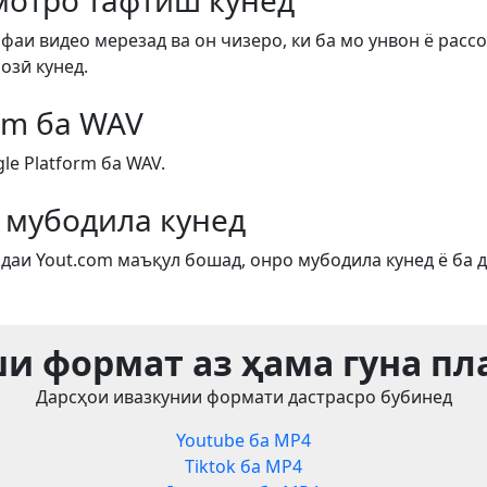
отро тафтиш кунед
фаи видео мерезад ва он чизеро, ки ба мо унвон ё рассо
озӣ кунед.
orm ба WAV
le Platform ба WAV.
 мубодила кунед
даи Yout.com маъқул бошад, онро мубодила кунед ё ба д
и формат аз ҳама гуна п
Дарсҳои ивазкунии формати дастрасро бубинед
Youtube ба MP4
Tiktok ба MP4