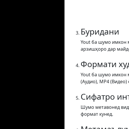
Буридани
Yout ба шумо имкон 
арзишҳоро дар майдон
Формати ху
Yout ба шумо имкон 
(Аудио), MP4 (Видео) 
Сифатро ин
Шумо метавонед виде
формат кунед.