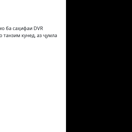
умо ба саҳифаи DVR
 танзим кунед, аз ҷумла