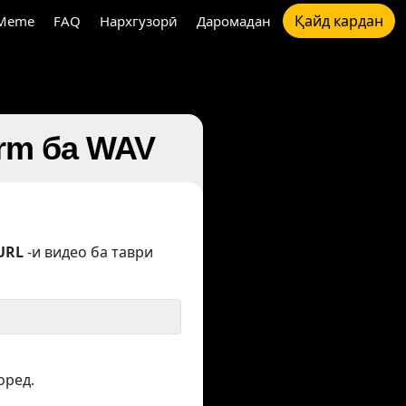
Қайд кардан
Meme
FAQ
Нархгузорӣ
Даромадан
orm ба WAV
URL
-и видео ба таври
оред.