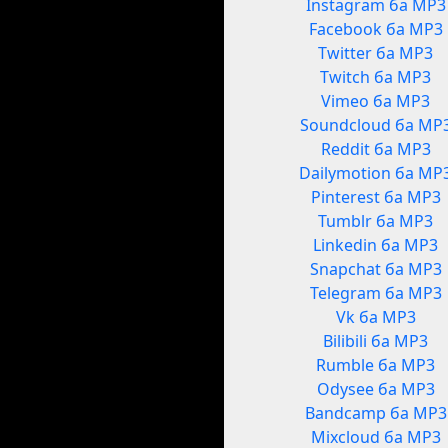
Instagram ба MP3
Facebook ба MP3
Twitter ба MP3
Twitch ба MP3
Vimeo ба MP3
Soundcloud ба MP
Reddit ба MP3
Dailymotion ба MP
Pinterest ба MP3
Tumblr ба MP3
Linkedin ба MP3
Snapchat ба MP3
Telegram ба MP3
Vk ба MP3
Bilibili ба MP3
Rumble ба MP3
Odysee ба MP3
Bandcamp ба MP3
Mixcloud ба MP3