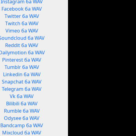
Instagram ба WAV
Facebook ба WAV
Twitter ба WAV
Twitch ба WAV
Vimeo ба WAV
Soundcloud ба WAV
Reddit ба WAV
Dailymotion ба WAV
Pinterest ба WAV
Tumblr ба WAV
Linkedin ба WAV
Snapchat ба WAV
Telegram ба WAV
Vk ба WAV
Bilibili ба WAV
Rumble ба WAV
Odysee ба WAV
Bandcamp ба WAV
Mixcloud ба WAV