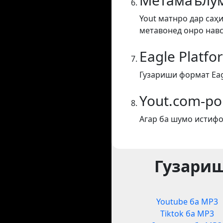
Метамаълум
Yout матнро дар саҳи
метавонед онро навс
Eagle Platf
Гузариши формат Eag
Yout.com-ро
Агар ба шумо истифо
Гузариш
Youtube ба MP3
Tiktok ба MP3