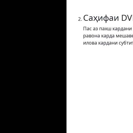
Саҳифаи DV
Пас аз пахш кардани
равона карда мешаве
илова кардани субти