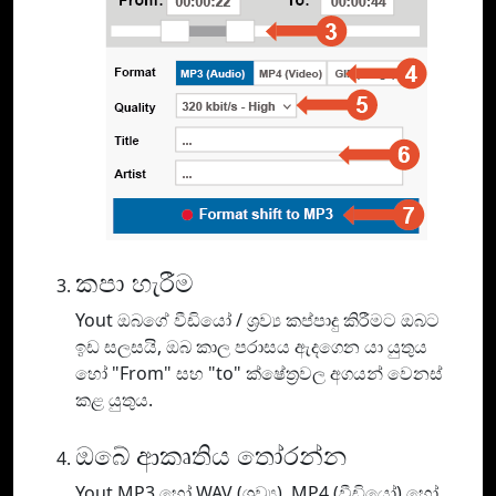
කපා හැරීම
Yout ඔබගේ වීඩියෝ / ශ්‍රව්‍ය කප්පාදු කිරීමට ඔබට
ඉඩ සලසයි, ඔබ කාල පරාසය ඇදගෙන යා යුතුය
හෝ "From" සහ "to" ක්ෂේත්‍රවල අගයන් වෙනස්
කළ යුතුය.
ඔබේ ආකෘතිය තෝරන්න
Yout MP3 හෝ WAV (ශ්‍රව්‍ය), MP4 (වීඩියෝ) හෝ