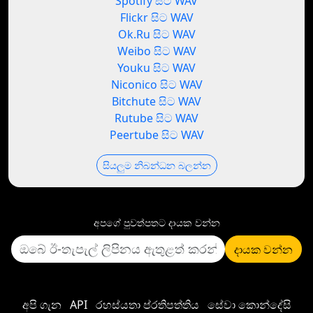
Spotify සිට WAV
Flickr සිට WAV
Ok.Ru සිට WAV
Weibo සිට WAV
Youku සිට WAV
Niconico සිට WAV
Bitchute සිට WAV
Rutube සිට WAV
Peertube සිට WAV
සියලුම නිබන්ධන බලන්න
අපගේ පුවත්පතට දායක වන්න
දායක වන්න
අපි ගැන
API
රහස්යතා ප්රතිපත්තිය
සේවා කොන්දේසි