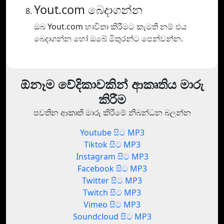
Yout.com බෙදාගන්න
ඔබ Yout.com භාවිතා කිරීමට කැමති නම් එය
බෙදාගන්න හෝ ඔබේ මිතුරන්ට පෙන්වන්න.
ඕනෑම වේදිකාවකින් ආකෘතිය මාරු
කිරීම
පවතින ආකෘති මාරු කිරීමේ නිබන්ධන බලන්න
Youtube සිට MP3
Tiktok සිට MP3
Instagram සිට MP3
Facebook සිට MP3
Twitter සිට MP3
Twitch සිට MP3
Vimeo සිට MP3
Soundcloud සිට MP3