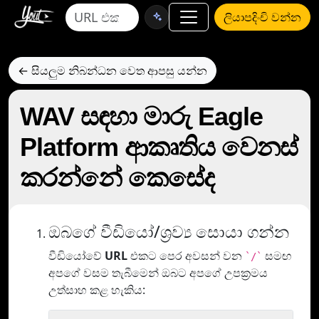
ලියාපදිංචි වන්න
← සියලුම නිබන්ධන වෙත ආපසු යන්න
WAV සඳහා මාරු Eagle
Platform ආකෘතිය වෙනස්
කරන්නේ කෙසේද
ඔබගේ වීඩියෝ/ශ්‍රව්‍ය සොයා ගන්න
වීඩියෝවේ
URL
එකට පෙර අවසන් වන
සමඟ
`/`
අපගේ වසම තැබීමෙන් ඔබට අපගේ උපක්‍රමය
උත්සාහ කළ හැකිය: