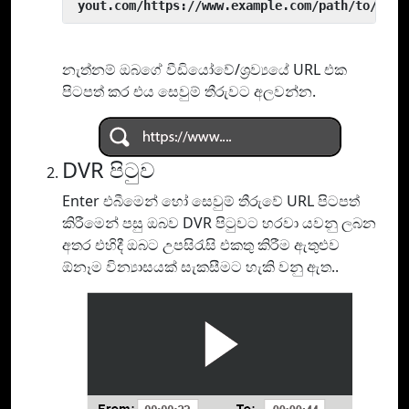
 yout.com/https://www.example.com/path/to/vide
නැත්නම් ඔබගේ වීඩියෝවේ/ශ්‍රව්‍යයේ URL එක
පිටපත් කර එය සෙවුම් තීරුවට අලවන්න.
DVR පිටුව
Enter එබීමෙන් හෝ සෙවුම් තීරුවේ URL පිටපත්
කිරීමෙන් පසු ඔබව DVR පිටුවට හරවා යවනු ලබන
අතර එහිදී ඔබට උපසිරැසි එකතු කිරීම ඇතුළුව
ඕනෑම වින්‍යාසයක් සැකසීමට හැකි වනු ඇත..