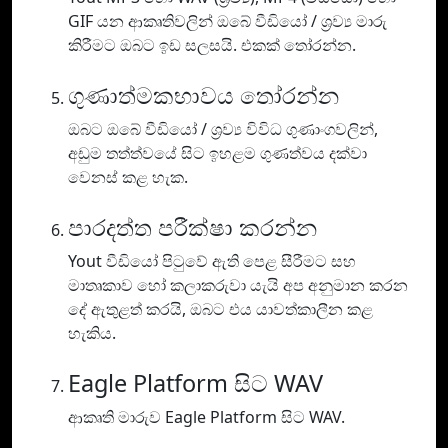
GIF යන ආකෘතිවලින් ඔබේ වීඩියෝ / ශ්‍රව්‍ය මාරු
කිරීමට ඔබට ඉඩ සලසයි. එකක් තෝරන්න.
ගුණාත්මකභාවය තෝරන්න
ඔබට ඔබේ වීඩියෝ / ශ්‍රව්‍ය විවිධ ගුණාංගවලින්,
අඩුම තත්ත්වයේ සිට ඉහළම ගුණත්වය දක්වා
වෙනස් කළ හැක.
පාරදත්ත පරීක්ෂා කරන්න
Yout වීඩියෝ පිටුවේ ඇති පෙළ සීරීමට සහ
මාතෘකාව හෝ කලාකරුවා යැයි අප අනුමාන කරන
දේ ඇතුළත් කරයි, ඔබට එය යාවත්කාලීන කළ
හැකිය.
Eagle Platform සිට WAV
ආකෘති මාරුව Eagle Platform සිට WAV.