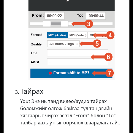
Тайрах
Yout Энэ нь танд видео/аудио тайрах
боломжийг олгож байгаа тул та цагийн
хязгаарыг чирэх эсвэл "From" болон "To"
талбар дахь утгыг өөрчлөх шаардлагатай..