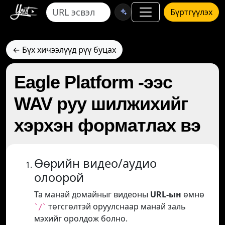
Бүртгүүлэх
← Бүх хичээлүүд рүү буцах
Eagle Platform -ээс
WAV руу шилжихийг
хэрхэн форматлах вэ
Өөрийн видео/аудио
олоорой
Та манай домайныг видеоны
URL-ын
өмнө
төгсгөлтэй оруулснаар манай заль
`/`
мэхийг оролдож болно.