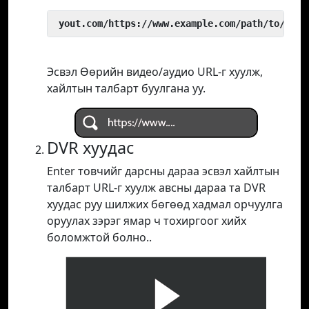
 yout.com/https://www.example.com/path/to/vide
Эсвэл Өөрийн видео/аудио URL-г хуулж,
хайлтын талбарт буулгана уу.
DVR хуудас
Enter товчийг дарсны дараа эсвэл хайлтын
талбарт URL-г хуулж авсны дараа та DVR
хуудас руу шилжих бөгөөд хадмал орчуулга
оруулах зэрэг ямар ч тохиргоог хийх
боломжтой болно..