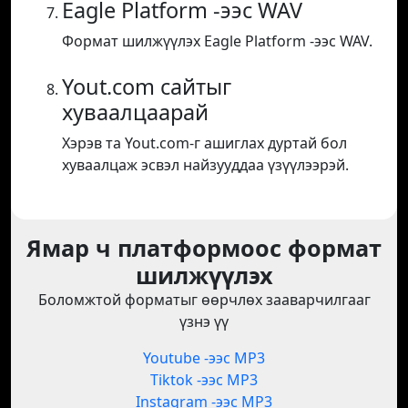
Eagle Platform -ээс WAV
Формат шилжүүлэх Eagle Platform -ээс WAV.
Yout.com сайтыг
хуваалцаарай
Хэрэв та Yout.com-г ашиглах дуртай бол
хуваалцаж эсвэл найзууддаа үзүүлээрэй.
Ямар ч платформоос формат
шилжүүлэх
Боломжтой форматыг өөрчлөх зааварчилгааг
үзнэ үү
Youtube -ээс MP3
Tiktok -ээс MP3
Instagram -ээс MP3