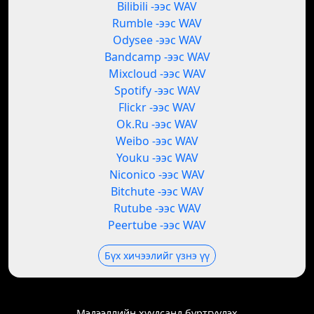
Bilibili -ээс WAV
Rumble -ээс WAV
Odysee -ээс WAV
Bandcamp -ээс WAV
Mixcloud -ээс WAV
Spotify -ээс WAV
Flickr -ээс WAV
Ok.Ru -ээс WAV
Weibo -ээс WAV
Youku -ээс WAV
Niconico -ээс WAV
Bitchute -ээс WAV
Rutube -ээс WAV
Peertube -ээс WAV
Бүх хичээлийг үзнэ үү
Мэдээллийн хуудсанд бүртгүүлэх