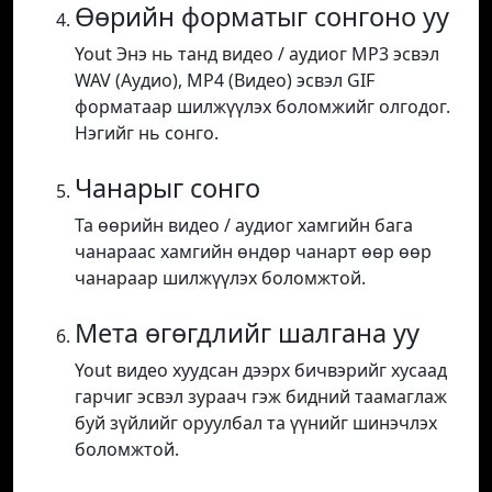
Өөрийн форматыг сонгоно уу
Yout Энэ нь танд видео / аудиог MP3 эсвэл
WAV (Аудио), MP4 (Видео) эсвэл GIF
форматаар шилжүүлэх боломжийг олгодог.
Нэгийг нь сонго.
Чанарыг сонго
Та өөрийн видео / аудиог хамгийн бага
чанараас хамгийн өндөр чанарт өөр өөр
чанараар шилжүүлэх боломжтой.
Мета өгөгдлийг шалгана уу
Yout видео хуудсан дээрх бичвэрийг хусаад
гарчиг эсвэл зураач гэж бидний таамаглаж
буй зүйлийг оруулбал та үүнийг шинэчлэх
боломжтой.