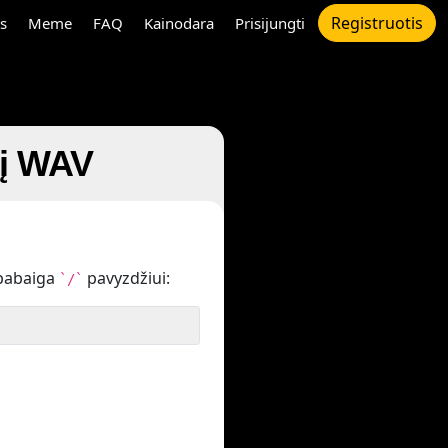
Registruotis
s
Meme
FAQ
Kainodara
Prisijungti
 į WAV
pabaiga
pavyzdžiui:
`/`