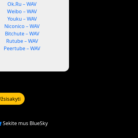
Ok.Ru – WAV
Weibo – WAV
Youku – WAV
Niconico – WAV
Bitchute – WAV
Rutube – WAV
Peertube – WAV
žsisakyti
Sekite mus BlueSky