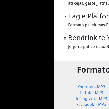
atlikėjas, galite jį atnau
Eagle Platf
Formato pakeitimas Ea
Bendrinkite
Jei jums patiko naudo
Formato
Youtube – MP3
Tiktok – MP3
Instagram – MP3
Facebook – MP3