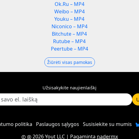
Ok.Ru – MP4
Weibo – MP4
Youku – MP4
Niconico – MP4
Bitchute – MP4
Rutube – MP4
Peertube – MP4
Žiūrėti visas pamokas
Užsisakykite naujienlaiškį
U
atumo politika
Paslaugos sąlygos
Susisiekite su mumis
2026 Yout LLC
| Pagaminta
nadermx