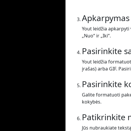
Apkarpymas
Yout leidžia apkarpyti 
„Nuo“ ir „Iki“.
Pasirinkite 
Yout leidžia formatuot
įrašas) arba GIF. Pasir
Pasirinkite 
Galite formatuoti pak
kokybės.
Patikrinkit
Jūs nubraukiate tekst