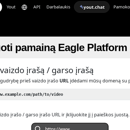
Yout
API
Darbalaukis
Pamoko
yout.chat
oti pamainą Eagle Platform
vaizdo įrašą / garso įrašą
 gudrybę prieš vaizdo įrašo
URL
įdėdami mūsų domeną su 
ww.example.com/path/to/video
do įrašo / garso įrašo URL ir įklijuokite jį į paieškos juostą.