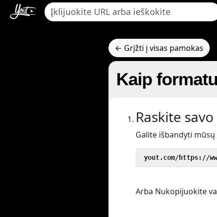
← Grįžti į visas pamokas
Kaip formatu
Raskite savo 
Galite išbandyti mūsų
 yout.com/https://w
Arba Nukopijuokite vaiz