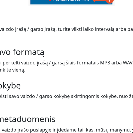
vaizdo įrašą / garso įrašą, turite vilkti laiko intervalą arba 
savo formatą
i perkelti vaizdo įrašą / garsą šiais formatais MP3 arba WAV
inkite vieną.
kokybę
eisti savo vaizdo / garso kokybę skirtingomis kokybe, nuo ž
e metaduomenis
ą vaizdo įrašo puslapyje ir įdedame tai, kas, mūsų manymu,