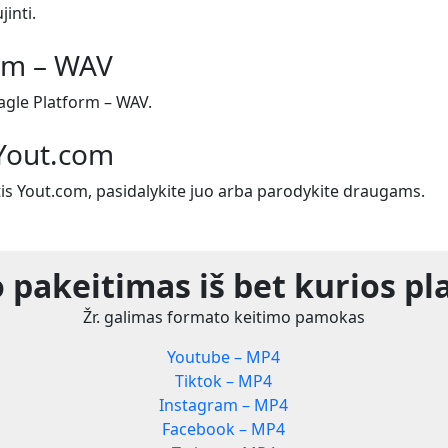
jinti.
orm – WAV
gle Platform – WAV.
 Yout.com
tis Yout.com, pasidalykite juo arba parodykite draugams.
 pakeitimas iš bet kurios pl
Žr. galimas formato keitimo pamokas
Youtube – MP4
Tiktok – MP4
Instagram – MP4
Facebook – MP4