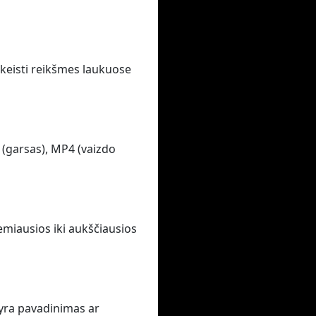
pakeisti reikšmes laukuose
 (garsas), MP4 (vaizdo
emiausios iki aukščiausios
 yra pavadinimas ar