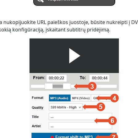
 nukopijuokite URL paieškos juostoje, būsite nukreipti į D
kokią konfigūraciją, įskaitant subtitrų pridėjimą.