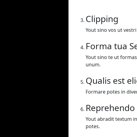
Clipping
Yout sino vos ut vestr
Forma tua Se
Yout sino te ut formas
unum.
Qualis est el
Formare potes in dive
Reprehendo
Yout abradit textum in
potes.