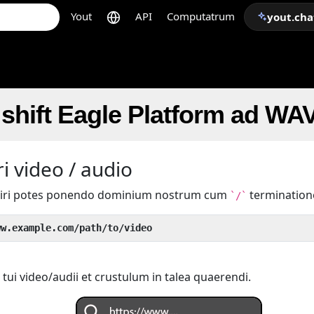
Yout
API
Computatrum
yout.cha
shift Eagle Platform ad WA
i video / audio
iri potes ponendo dominium nostrum cum
termination
`/`
ww.example.com/path/to/video
tui video/audii et crustulum in talea quaerendi.