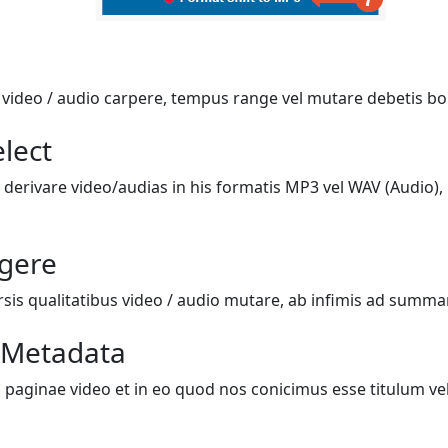
i video / audio carpere, tempus range vel mutare debetis bo
lect
 derivare video/audias in his formatis MP3 vel WAV (Audio), 
igere
rsis qualitatibus video / audio mutare, ab infimis ad summ
 Metadata
 paginae video et in eo quod nos conicimus esse titulum vel