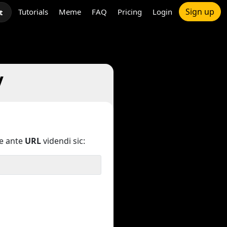
Sign up
Tutorials
Meme
FAQ
Pricing
Login
t
V
e ante
URL
videndi sic: