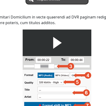
 imitari Domicilium in vecte quaerendi ad DVR paginam redi
e poteris, cum titulos additos.