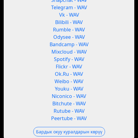
Snapchat - WAV
Telegram - WAV
Vk - WAV
Bilibili - WAV
Rumble - WAV
Odysee - WAV
Bandcamp - WAV
Mixcloud - WAV
Spotify - WAV
Flickr - WAV
Ok.Ru - WAV
Weibo - WAV
Youku - WAV
Niconico - WAV
Bitchute - WAV
Rutube - WAV
Peertube - WAV
Бардык окуу куралдарын көрүү