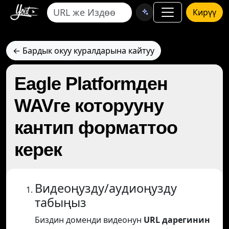
Кирүү
← Бардык окуу куралдарына кайтуу
Eagle Platformден
WAVге которууну
кантип форматтоо
керек
Видеоңузду/аудиоңузду
табыңыз
Биздин доменди видеонун
URL дарегинин