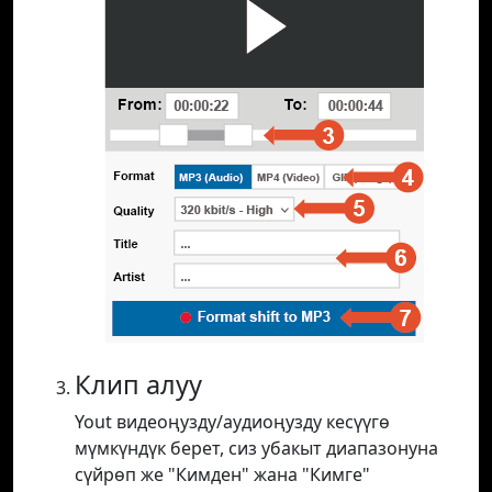
Клип алуу
Yout видеоңузду/аудиоңузду кесүүгө
мүмкүндүк берет, сиз убакыт диапазонуна
сүйрөп же "Кимден" жана "Кимге"