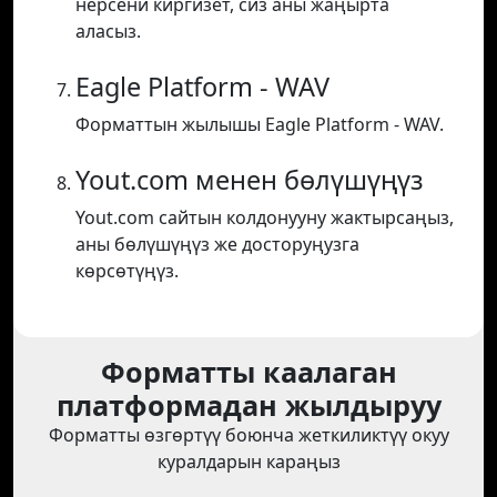
нерсени киргизет, сиз аны жаңырта
аласыз.
Eagle Platform - WAV
Форматтын жылышы Eagle Platform - WAV.
Yout.com менен бөлүшүңүз
Yout.com сайтын колдонууну жактырсаңыз,
аны бөлүшүңүз же досторуңузга
көрсөтүңүз.
Форматты каалаган
платформадан жылдыруу
Форматты өзгөртүү боюнча жеткиликтүү окуу
куралдарын караңыз