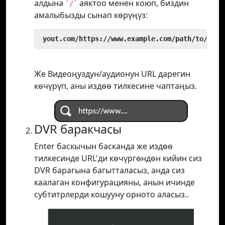
алдына
аяктоо менен коюп, биздин
`/`
амалыбызды сынап көрүңүз:
 yout.com/https://www.example.com/path/to/vide
Же Видеоңуздун/аудионун URL дарегин
көчүрүп, аны издөө тилкесине чаптаңыз.
DVR баракчасы
Enter баскычын басканда же издөө
тилкесинде URL'ди көчүргөндөн кийин сиз
DVR барагына багытталасыз, анда сиз
каалаган конфигурацияны, анын ичинде
субтитрлерди кошууну орното аласыз..