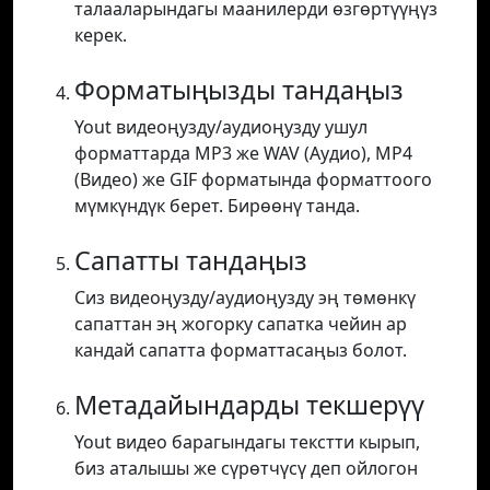
талааларындагы маанилерди өзгөртүүңүз
керек.
Форматыңызды тандаңыз
Yout видеоңузду/аудиоңузду ушул
форматтарда MP3 же WAV (Аудио), MP4
(Видео) же GIF форматында форматтоого
мүмкүндүк берет. Бирөөнү танда.
Сапатты тандаңыз
Сиз видеоңузду/аудиоңузду эң төмөнкү
сапаттан эң жогорку сапатка чейин ар
кандай сапатта форматтасаңыз болот.
Метадайындарды текшерүү
Yout видео барагындагы текстти кырып,
биз аталышы же сүрөтчүсү деп ойлогон