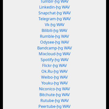
Tumblr-ից WAV
Linkedin-ից WAV
Snapchat-ից WAV
Telegram-ից WAV
Vk-ից WAV
Bilibili-ից WAV
Rumble-ից WAV
Odysee-ից WAV
Bandcamp-ից WAV
Mixcloud-ից WAV
Spotify-ից WAV
Flickr-ից WAV
Ok.Ru-ից WAV
Weibo-ից WAV
Youku-ից WAV
Niconico-ից WAV
Bitchute-ից WAV
Rutube-ից WAV
Peertube-ից WAV