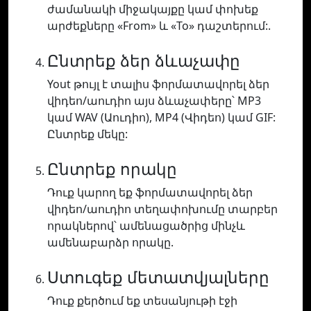
ժամանակի միջակայքը կամ փոխեք
արժեքները «From» և «To» դաշտերում:.
Ընտրեք ձեր ձևաչափը
Yout թույլ է տալիս ֆորմատավորել ձեր
վիդեո/աուդիո այս ձևաչափերը՝ MP3
կամ WAV (Աուդիո), MP4 (Վիդեո) կամ GIF:
Ընտրեք մեկը:
Ընտրեք որակը
Դուք կարող եք ֆորմատավորել ձեր
վիդեո/աուդիո տեղափոխումը տարբեր
որակներով՝ ամենացածրից մինչև
ամենաբարձր որակը.
Ստուգեք մետատվյալները
Դուք քերծում եք տեսանյութի էջի