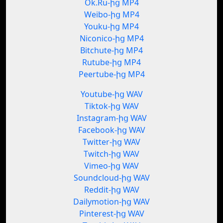
Ok.Ru-ից MP4
Weibo-ից MP4
Youku-ից MP4
Niconico-ից MP4
Bitchute-ից MP4
Rutube-ից MP4
Peertube-ից MP4
Youtube-ից WAV
Tiktok-ից WAV
Instagram-ից WAV
Facebook-ից WAV
Twitter-ից WAV
Twitch-ից WAV
Vimeo-ից WAV
Soundcloud-ից WAV
Reddit-ից WAV
Dailymotion-ից WAV
Pinterest-ից WAV