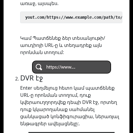
առաջ, այսպես.
 yout.com/https://www.example.com/path/to/vide
Կամ Պատճենեք ձեր տեսանյութի/
աուդիոյի URL-ը և տեղադրեք այն
որոնման տողում:
DVR էջ
Enter սեղմելուց հետո կամ պատճենեք
URL-ը որոնման տողում, դուք
կվերաուղղորդվեք դեպի DVR էջ, որտեղ
դուք կկարողանաք սահմանել
ցանկացած կոնֆիգուրացիա, ներառյալ
ենթագրեր ավելացնելը:.