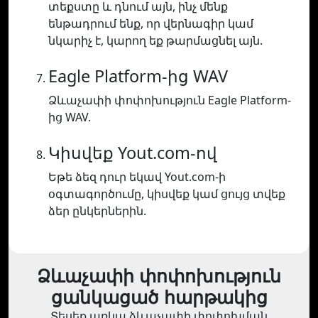
տեքստը և դնում այն, ինչ մենք
ենթադրում ենք, որ վերնագիր կամ
նկարիչ է, կարող եք թարմացնել այն.
Eagle Platform-ից WAV
Ձևաչափի փոփոխություն Eagle Platform-
ից WAV.
Կիսվեք Yout.com-ով
Եթե ձեզ դուր եկավ Yout.com-ի
օգտագործումը, կիսվեք կամ ցույց տվեք
ձեր ընկերներին.
Ձևաչափի փոփոխություն
ցանկացած հարթակից
Տեսեք առկա ձևաչափի փոփոխման