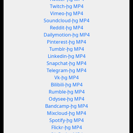
Twitch-ից MP4
Vimeo-ից MP4
Soundcloud-ից MP4
Reddit-ից MP4
Dailymotion-ից MP4
Pinterest-ից MP4
Tumblr-ից MP4
Linkedin-ից MP4
Snapchat-ից MP4
Telegram-ից MP4
Vk-ից MP4
Bilibili-ից MP4
Rumble-ից MP4
Odysee-ից MP4
Bandcamp-ից MP4
Mixcloud-ից MP4
Spotify-ից MP4
Flickr-ից MP4