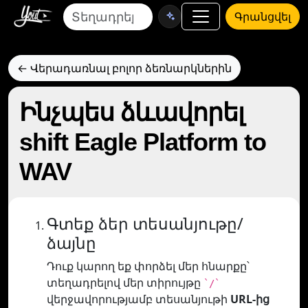
Գրանցվել
← Վերադառնալ բոլոր ձեռնարկներին
Ինչպես ձևավորել
shift Eagle Platform to
WAV
Գտեք ձեր տեսանյութը/
ձայնը
Դուք կարող եք փորձել մեր հնարքը՝
տեղադրելով մեր տիրույթը
`/`
վերջավորությամբ տեսանյութի
URL-ից