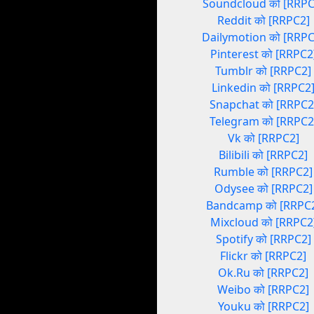
Soundcloud को [RRPC
Reddit को [RRPC2]
Dailymotion को [RRPC
Pinterest को [RRPC2
Tumblr को [RRPC2]
Linkedin को [RRPC2
Snapchat को [RRPC2
Telegram को [RRPC2
Vk को [RRPC2]
Bilibili को [RRPC2]
Rumble को [RRPC2]
Odysee को [RRPC2]
Bandcamp को [RRPC
Mixcloud को [RRPC2
Spotify को [RRPC2]
Flickr को [RRPC2]
Ok.Ru को [RRPC2]
Weibo को [RRPC2]
Youku को [RRPC2]