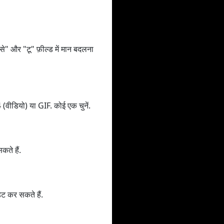
" और "टू" फ़ील्ड में मान बदलना
वीडियो) या GIF. कोई एक चुनें.
ते हैं.
ेट कर सकते हैं.