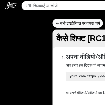
← सभी ट्यूटोरियल पर वापस जाएं
कैसे शिफ्ट [R
अपना वीडियो/ऑड
आप हमारे इस ट्रिक को आजमा 
 yout.com/https://w
या अपने वीडियो/ऑडियो का URL