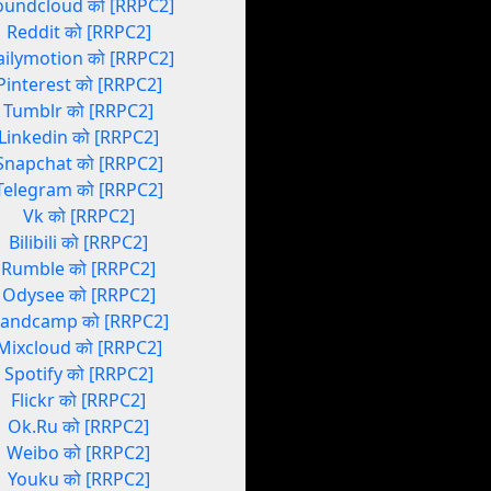
oundcloud को [RRPC2]
Reddit को [RRPC2]
ailymotion को [RRPC2]
Pinterest को [RRPC2]
Tumblr को [RRPC2]
Linkedin को [RRPC2]
Snapchat को [RRPC2]
Telegram को [RRPC2]
Vk को [RRPC2]
Bilibili को [RRPC2]
Rumble को [RRPC2]
Odysee को [RRPC2]
andcamp को [RRPC2]
Mixcloud को [RRPC2]
Spotify को [RRPC2]
Flickr को [RRPC2]
Ok.Ru को [RRPC2]
Weibo को [RRPC2]
Youku को [RRPC2]