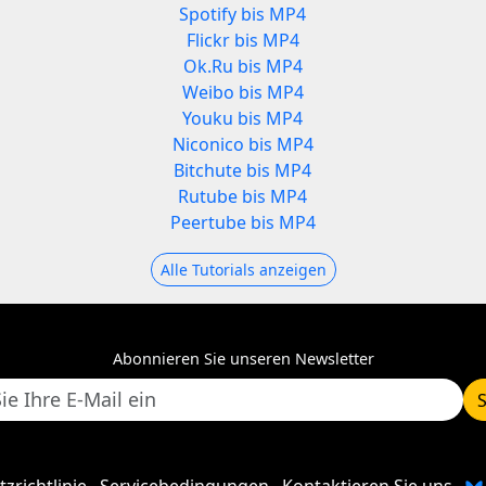
Spotify bis MP4
Flickr bis MP4
Ok.Ru bis MP4
Weibo bis MP4
Youku bis MP4
Niconico bis MP4
Bitchute bis MP4
Rutube bis MP4
Peertube bis MP4
Alle Tutorials anzeigen
Abonnieren Sie unseren Newsletter