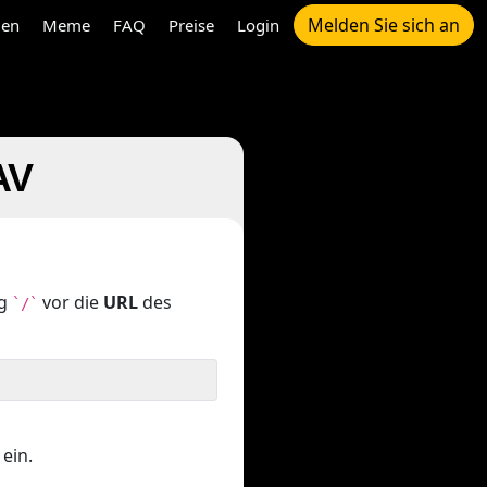
Melden Sie sich an
gen
Meme
FAQ
Preise
Login
AV
ng
vor die
URL
des
`/`
ein.