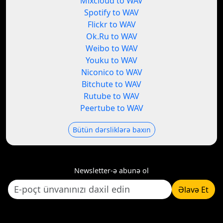
Mixcloud to WAV
Spotify to WAV
Flickr to WAV
Ok.Ru to WAV
Weibo to WAV
Youku to WAV
Niconico to WAV
Bitchute to WAV
Rutube to WAV
Peertube to WAV
Bütün dərsliklərə baxın
Newsletter-ə abunə ol
Əlavə Et