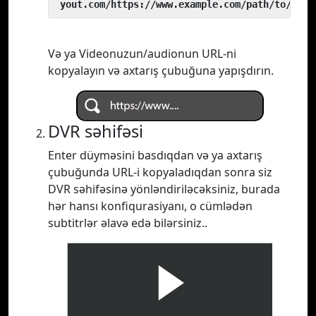
 yout.com/https://www.example.com/path/to/vide
Və ya Videonuzun/audionun URL-ni
kopyalayın və axtarış çubuğuna yapışdırın.
DVR səhifəsi
Enter düyməsini basdıqdan və ya axtarış
çubuğunda URL-i kopyaladıqdan sonra siz
DVR səhifəsinə yönləndiriləcəksiniz, burada
hər hansı konfiqurasiyanı, o cümlədən
subtitrlər əlavə edə bilərsiniz..