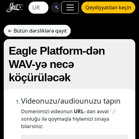
Qeydiyyatdan keçin
← Bütün dərsliklərə qayıt
Eagle Platform-dən
WAV-yə necə
köçürüləcək
Videonuzu/audiounuzu tapın
Domenimizi videonun
URL-
dən əvvəl
`/`
sonluğu ilə qoymaqla hiyləmizi sınaya
bilərsiniz: