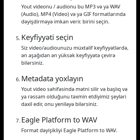
Yout videonu / audionu bu MP3 və ya WAV
(Audio), MP4 (Video) və ya GIF formatlarında
dəyişdirməyə imkan verir. birini seçin.
Keyfiyyəti seçin
Siz video/audiounuzu müxtəlif keyfiyyətlərdə,
ən aşağıdan ən yüksək keyfiyyətə çevirə
bilərsiniz.
Metadata yoxlayın
Yout video səhifəsində mətni silir və başlıq və
ya rəssam olduğunu təxmin etdiyimiz şeyləri
daxil edir, onu yeniləyə bilərsiniz.
Eagle Platform to WAV
Format dəyişikliyi Eagle Platform to WAV.