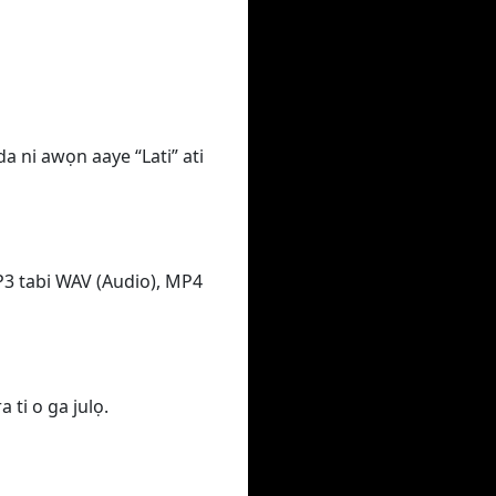
da ni awọn aaye “Lati” ati
MP3 tabi WAV (Audio), MP4
 ti o ga julọ.