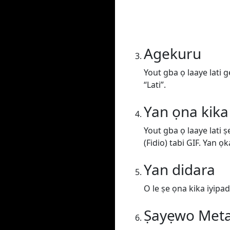
Agekuru
Yout gba ọ laaye lati 
“Lati”.
Yan ọna kika
Yout gba ọ laaye lati 
(Fidio) tabi GIF. Yan ọk
Yan didara
O le ṣe ọna kika iyipada
Ṣayẹwo Met