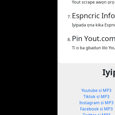
Yout scrape awọn ọrọ lo
Espncric Inf
Iyipada ọna kika Espnc
Pin Yout.co
Ti o ba gbadun lilo Yo
Iyi
Youtube si MP3
Tiktok si MP3
Instagram si MP3
Facebook si MP3