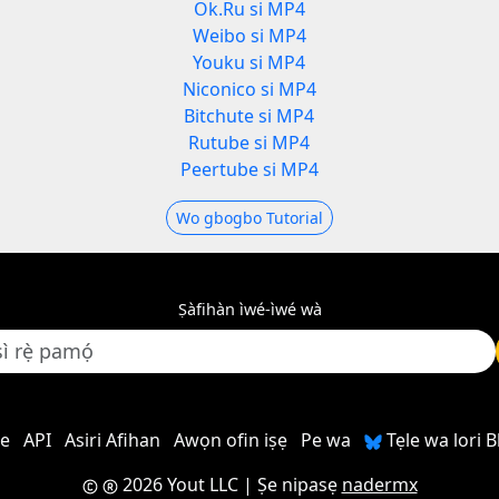
Ok.Ru si MP4
Weibo si MP4
Youku si MP4
Niconico si MP4
Bitchute si MP4
Rutube si MP4
Peertube si MP4
Wo gbogbo Tutorial
Ṣàfihàn ìwé-ìwé wà
re
API
Asiri Afihan
Awọn ofin iṣẹ
Pe wa
Tẹle wa lori 
2026 Yout LLC
| Ṣe nipasẹ
nadermx