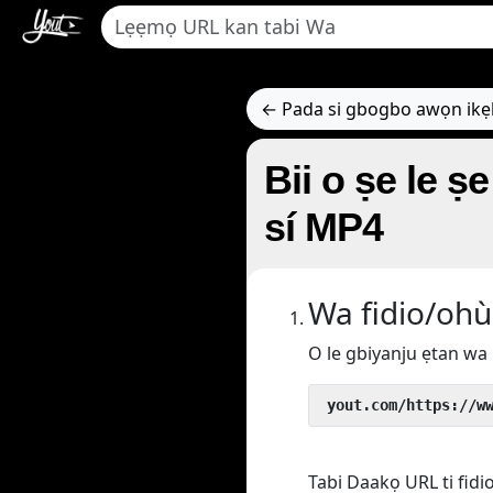
← Pada si gbogbo awọn ik
Bii o ṣe le ṣe i
sí MP4
Wa fidio/ohù
O le gbiyanju ẹtan wa 
 yout.com/https://w
Tabi Daakọ URL ti fidi