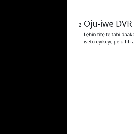
Oju-iwe DVR
Lẹhin titẹ tẹ tabi daak
iṣeto eyikeyi, pẹlu fif