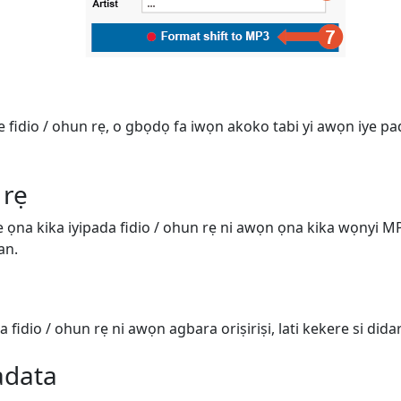
ge fidio / ohun rẹ, o gbọdọ fa iwọn akoko tabi yi awọn iye pa
 rẹ
ṣe ọna kika iyipada fidio / ohun rẹ ni awọn ọna kika wọnyi 
an.
 fidio / ohun rẹ ni awọn agbara oriṣiriṣi, lati kekere si didara
adata