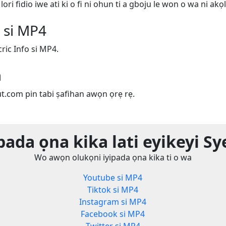
ri fidio iwe ati ki o fi ni ohun ti a gboju le won o wa ni akọl
o si MP4
ric Info si MP4.
m
ut.com pin tabi ṣafihan awọn ọrẹ rẹ.
pada ọna kika lati eyikeyi S
Wo awọn olukọni iyipada ọna kika ti o wa
Youtube si MP4
Tiktok si MP4
Instagram si MP4
Facebook si MP4