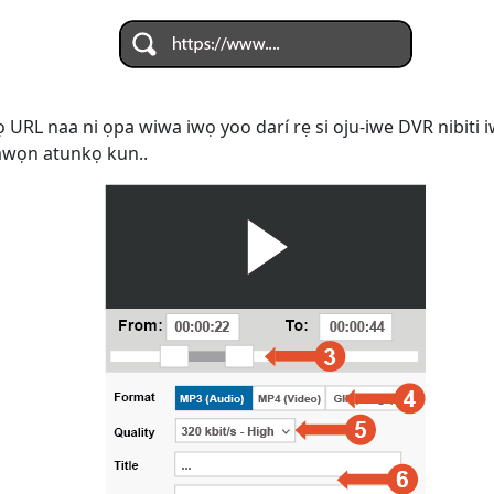
ọ URL naa ni ọpa wiwa iwọ yoo darí rẹ si oju-iwe DVR nibiti i
i awọn atunkọ kun..