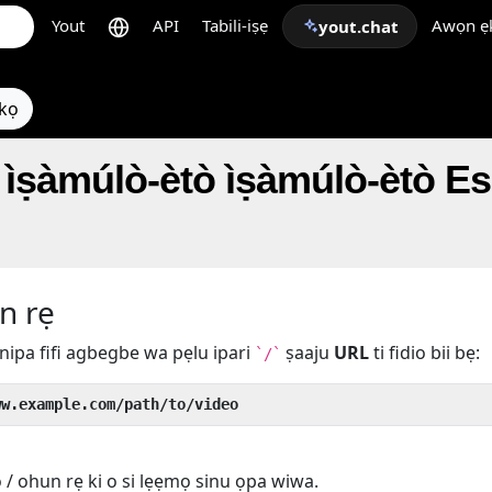
Yout
API
Tabili-iṣẹ
Awọn ẹk
yout.chat
ẹkọ
̀ṣàmúlò-ètò ìṣàmúlò-ètò
n rẹ
nipa fifi agbegbe wa pẹlu ipari
ṣaaju
URL
ti fidio bii bẹ:
`/`
ww.example.com/path/to/video
o / ohun rẹ ki o si lẹẹmọ sinu ọpa wiwa.