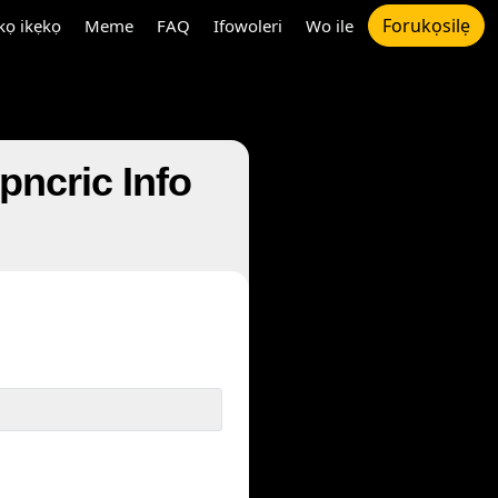
Forukọsilẹ
ọ ikẹkọ
Meme
FAQ
Ifowoleri
Wo ile
 Espncric Info