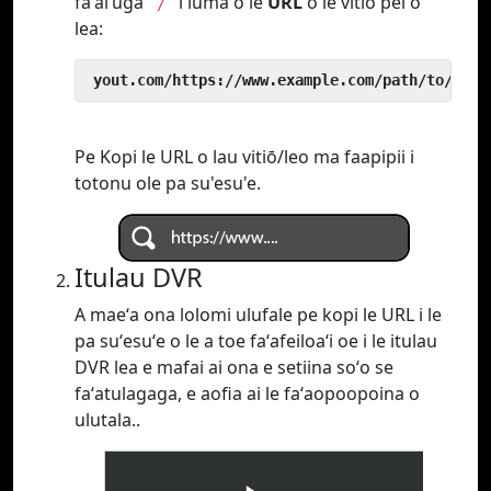
faʻaiʻuga
i luma o le
URL
o le vitio pei o
`/`
lea:
 yout.com/https://www.example.com/path/to/vide
Pe Kopi le URL o lau vitiō/leo ma faapipii i
totonu ole pa su'esu'e.
Itulau DVR
A maeʻa ona lolomi ulufale pe kopi le URL i le
pa suʻesuʻe o le a toe faʻafeiloaʻi oe i le itulau
DVR lea e mafai ai ona e setiina soʻo se
faʻatulagaga, e aofia ai le faʻaopoopoina o
ulutala..