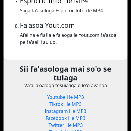
Espncric Info i le MP4
Siiga fa'asologa Espncric Info i le MP4.
Fa'asoa Yout.com
Afai na e fiafia e fa'aoga le Yout.com fa'asoa
pe fa'aali i au uo.
Sii fa'asologa mai so'o se
tulaga
Va'ai a'oa'oga fesuia'iga o lo'o avanoa
Youtube i le MP3
Tiktok i le MP3
Instagram i le MP3
Facebook i le MP3
Twitter i le MP3