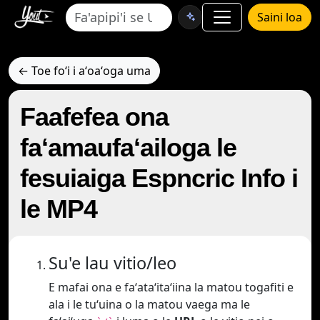
Saini loa
← Toe foʻi i aʻoaʻoga uma
Faafefea ona
faʻamaufaʻailoga le
fesuiaiga Espncric Info i
le MP4
Su'e lau vitio/leo
E mafai ona e faʻataʻitaʻiina la matou togafiti e
ala i le tuʻuina o la matou vaega ma le