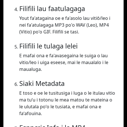
Filifili lau faatulagaga
Yout fa'atagaina oe e fa'asolo lau vitiō/leo i
nei fa'atulagaga MP3 po'o WAV (Leo), MP4
(Vitio) po'o GIF. Filifili se tasi.
Filifili le tulaga lelei
E mafai ona e fa'avasegaina le suiga o lau
vitio/leo i uiga eseese, mai le maualalo i le
maualuga.
Siaki Metadata
E toso e oe le tusitusiga i luga o le itulau vitio
ma tuʻu i totonu le mea matou te mateina o
le ulutala poʻo le tusiata, e mafai ona e
faʻafouina.