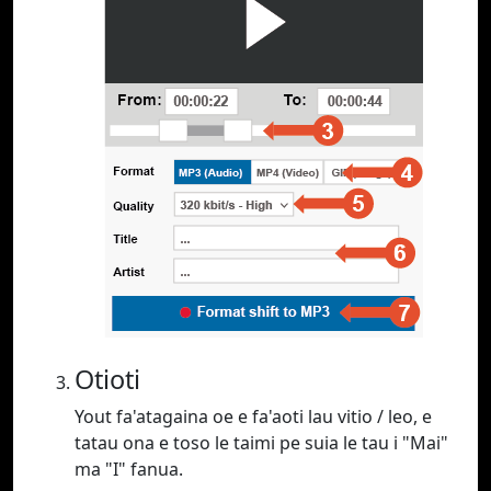
Otioti
Yout fa'atagaina oe e fa'aoti lau vitio / leo, e
tatau ona e toso le taimi pe suia le tau i "Mai"
ma "I" fanua.