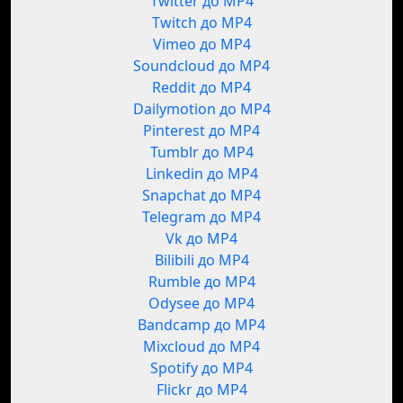
Twitter до MP4
Twitch до MP4
Vimeo до MP4
Soundcloud до MP4
Reddit до MP4
Dailymotion до MP4
Pinterest до MP4
Tumblr до MP4
Linkedin до MP4
Snapchat до MP4
Telegram до MP4
Vk до MP4
Bilibili до MP4
Rumble до MP4
Odysee до MP4
Bandcamp до MP4
Mixcloud до MP4
Spotify до MP4
Flickr до MP4