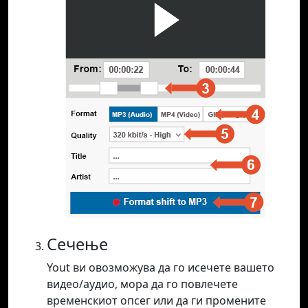
Сечење
Yout ви овозможува да го исечете вашето
видео/аудио, мора да го повлечете
временскиот опсег или да ги промените