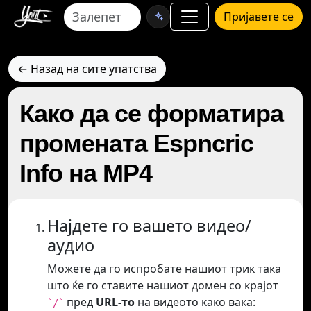
Пријавете се
← Назад на сите упатства
Како да се форматира
промената Espncric
Info на MP4
Најдете го вашето видео/
аудио
Можете да го испробате нашиот трик така
што ќе го ставите нашиот домен со крајот
пред
URL-то
на видеото како вака:
`/`