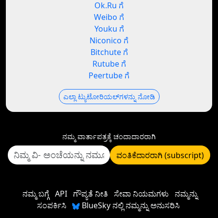
Ok.Ru ಗೆ
Weibo ಗೆ
Youku ಗೆ
Niconico ಗೆ
Bitchute ಗೆ
Rutube ಗೆ
Peertube ಗೆ
ಎಲ್ಲಾ ಟ್ಯುಟೋರಿಯಲ್‌ಗಳನ್ನು ನೋಡಿ
ನಮ್ಮ ವಾರ್ತಾಪತ್ರಕ್ಕೆ ಚಂದಾದಾರರಾಗಿ
ವಂತಿಕೆದಾರರಾಗಿ (subscript)
ನಮ್ಮ ಬಗ್ಗೆ
API
ಗೌಪ್ಯತೆ ನೀತಿ
ಸೇವಾ ನಿಯಮಗಳು
ನಮ್ಮನ್ನು
ಸಂಪರ್ಕಿಸಿ
BlueSky ನಲ್ಲಿ ನಮ್ಮನ್ನು ಅನುಸರಿಸಿ