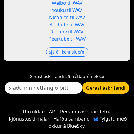
Weibo til WAV
Youku til WAV
Niconico til WAV
Bitchute til WAV
Rutube til WAV
Peertube til WAV
Sjá öll kennsluefni
Gerast áskrifandi að fréttabréfi okkar
Gerast áskrifandi
Um okkur
API
Persónuverndarstefna
Þjónustuskilmálar
Hafðu samband
Fylgstu með
okkur á BlueSky