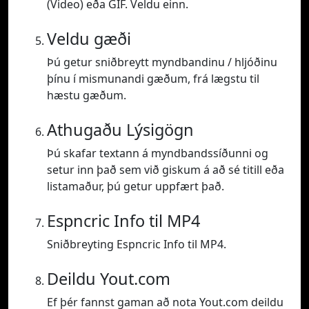
(Video) eða GIF. Veldu einn.
Veldu gæði
Þú getur sniðbreytt myndbandinu / hljóðinu
þínu í mismunandi gæðum, frá lægstu til
hæstu gæðum.
Athugaðu Lýsigögn
Þú skafar textann á myndbandssíðunni og
setur inn það sem við giskum á að sé titill eða
listamaður, þú getur uppfært það.
Espncric Info til MP4
Sniðbreyting Espncric Info til MP4.
Deildu Yout.com
Ef þér fannst gaman að nota Yout.com deildu