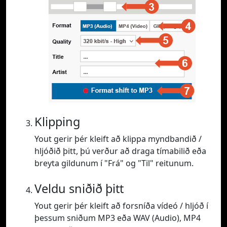
Klipping
Yout gerir þér kleift að klippa myndbandið /
hljóðið þitt, þú verður að draga tímabilið eða
breyta gildunum í "Frá" og "Til" reitunum.
Veldu sniðið þitt
Yout gerir þér kleift að forsníða vídeó / hljóð í
þessum sniðum MP3 eða WAV (Audio), MP4