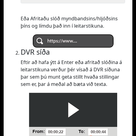
Eða Afritaðu slóð myndbandsins/hljóðsins
þíns og límdu það inn í leitarstikuna.
DVR síða
Eftir að hafa ýtt á Enter eða afritað slóðina á
leitarstikuna verður þér vísað á DVR síðuna
þar sem þú munt geta stillt hvaða stillingar
sem er, þar á meðal að bæta við texta.