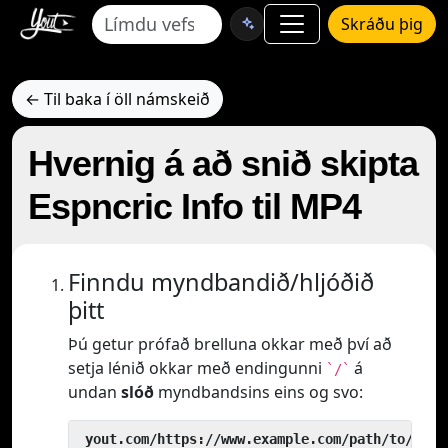
Skráðu þig
← Til baka í öll námskeið
Hvernig á að snið skipta
Espncric Info til MP4
Finndu myndbandið/hljóðið
þitt
Þú getur prófað brelluna okkar með því að
setja lénið okkar með endingunni
á
`/`
undan
slóð
myndbandsins eins og svo:
 yout.com/https://www.example.com/path/to/vide