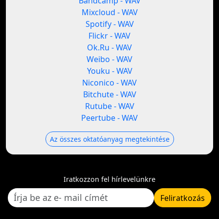
Bandcamp - WAV
Mixcloud - WAV
Spotify - WAV
Flickr - WAV
Ok.Ru - WAV
Weibo - WAV
Youku - WAV
Niconico - WAV
Bitchute - WAV
Rutube - WAV
Peertube - WAV
Az összes oktatóanyag megtekintése
Iratkozzon fel hírlevelünkre
Feliratkozás