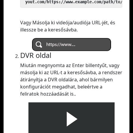
 yout.com/https://www.example.com/path/to/vide
Vagy Másolja ki videója/audiója URL-jét, és
illessze be a keresősávba.
DVR oldal
Miután megnyomta az Enter billentyűt, vagy
másolja ki az URL-t a keresősávba, a rendszer
átirányítja a DVR oldalára, ahol bármilyen
konfigurációt megadhat, beleértve a
feliratok hozzáadását is..