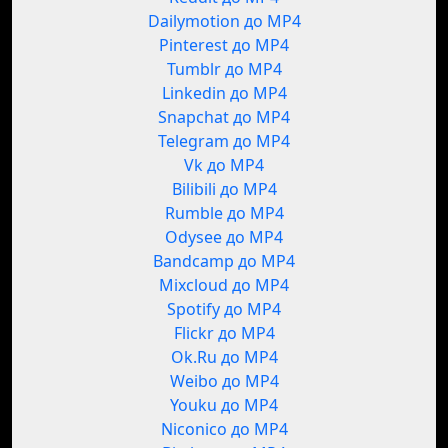
Dailymotion до MP4
Pinterest до MP4
Tumblr до MP4
Linkedin до MP4
Snapchat до MP4
Telegram до MP4
Vk до MP4
Bilibili до MP4
Rumble до MP4
Odysee до MP4
Bandcamp до MP4
Mixcloud до MP4
Spotify до MP4
Flickr до MP4
Ok.Ru до MP4
Weibo до MP4
Youku до MP4
Niconico до MP4