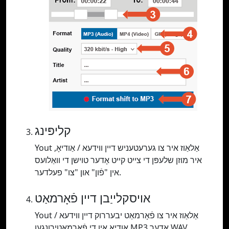
קליפּינג
Yout אַלאַוז איר צו גערעטעניש דיין ווידעא / אַודיאָ,
איר מוזן שלעפּן די צייט קייט אָדער טוישן די וואַלועס
אין "פֿון" און "צו" פעלדער.
אויסקלייַבן דיין פֿאָרמאַט
Yout אַלאַוז איר צו פֿאָרמאַט יבעררוק דיין ווידעא /
אַודיאָ אין די פֿאָרמאַטירונגען MP3 אָדער WAV