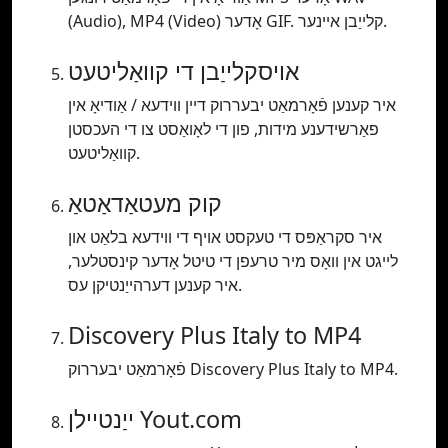
(Audio), MP4 (Video) אָדער GIF. קלייַבן איינער.
אויסקלייַבן די קוואַליטעט
איר קענען פֿאָרמאַט יבעררוק דיין ווידעא / אַודיאָ אין
פאַרשידענע מידות, פון די לאָואַסט צו די העכסטן
קוואַליטעט.
קוק מעטאַדאַטאַ
איר סקראַפּס די טעקסט אויף די ווידעא בלאַט און
לייגט אין וואָס מיר טרעפן די טיטל אָדער קינסטלער,
איר קענען דערהייַנטיקן עס.
Discovery Plus Italy to MP4
פֿאָרמאַט יבעררוק Discovery Plus Italy to MP4.
ייַנטיילן Yout.com