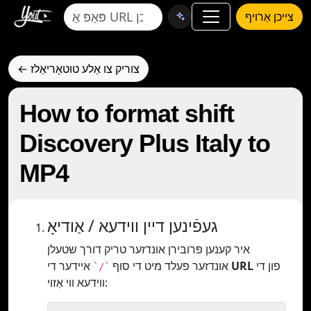
צייכן אַרויף
← צוריק צו אַלע טוטאָריאַלז
How to format shift
Discovery Plus Italy to
MP4
געפֿינען דיין ווידעא / אַודיאָ
איר קענען פּרובירן אונדזער טריק דורך שטעלן
פון די
URL
איידער די
אונדזער פעלד מיט די סוף
`/`
ווידעא ווי אַזוי: