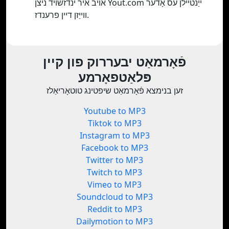
אויב איר ינדזשויד ניצן Yout.com ייַנטיילן עס אָדער
ווייַזן דיין פרענדז.
פֿאָרמאַט יבעררוק פון קיין
פּלאַטפאָרמע
זען בנימצא פֿאָרמאַט שיפטינג טוטאָריאַלז
Youtube to MP3
Tiktok to MP3
Instagram to MP3
Facebook to MP3
Twitter to MP3
Twitch to MP3
Vimeo to MP3
Soundcloud to MP3
Reddit to MP3
Dailymotion to MP3