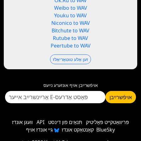
Ok.Ru to WAV
Weibo to WAV
Youku to WAV
Niconico to WAV
Bitchute to WAV
Rutube to WAV
Peertube to WAV
זען אַלע טוטאָריאַלז
אױפֿשרײַבן אױף אונזערע נײַעס
אױפֿשרײַבן
פּריוואַטקייט פּאָליטיק
תּנאָים פון דינסט
API
וועגן אונדז
גיי אונדז אויף BlueSky
קאָנטאַקט אונדז