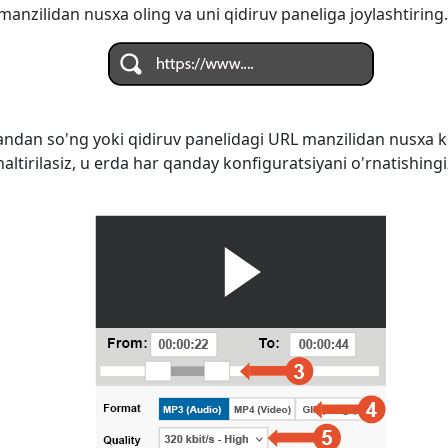
anzilidan nusxa oling va uni qidiruv paneliga joylashtiring.
ndan so'ng yoki qidiruv panelidagi URL manzilidan nusxa k
naltirilasiz, u erda har qanday konfiguratsiyani o'rnatishi