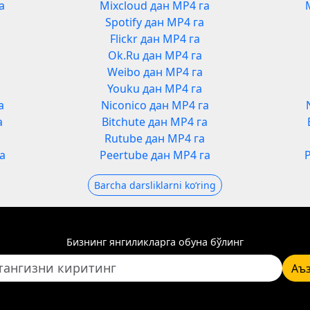
а
Mixcloud дан MP4 га
Spotify дан MP4 га
Flickr дан MP4 га
Ok.Ru дан MP4 га
Weibo дан MP4 га
Youku дан MP4 га
а
Niconico дан MP4 га
а
Bitchute дан MP4 га
а
Rutube дан MP4 га
а
Peertube дан MP4 га
Barcha darsliklarni koʻring
Бизнинг янгиликларга обуна бўлинг
Аъ