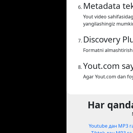
Metadata tek
Yout video sahifasidag
yangilashingiz mumki
Discovery Pl
Formatni almashtirish 
Yout.com say
Agar Yout.com dan foy
Har qanda
Youtube дан MP3 г