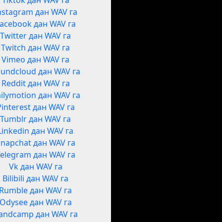
Tiktok дан WAV га
nstagram дан WAV га
acebook дан WAV га
Twitter дан WAV га
Twitch дан WAV га
Vimeo дан WAV га
undcloud дан WAV га
Reddit дан WAV га
ilymotion дан WAV га
Pinterest дан WAV га
Tumblr дан WAV га
Linkedin дан WAV га
Snapchat дан WAV га
Telegram дан WAV га
Vk дан WAV га
Bilibili дан WAV га
Rumble дан WAV га
Odysee дан WAV га
andcamp дан WAV га