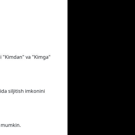
oki "Kimdan" va "Kimga"
a siljitish imkonini
iz mumkin.