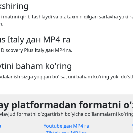
shiring
i matnni qirib tashlaydi va biz taxmin qilgan sarlavha yoki r
n.
us Italy дан MP4 га
Discovery Plus Italy дан MP4 га.
tini baham ko'ring
dalanish sizga yoqqan bo'lsa, uni baham ko'ring yoki do'stl
y platformadan formatni o'
Mavjud formatni o'zgartirish bo'yicha qo'llanmalarni ko'rin
а
Youtube дан MP4 га