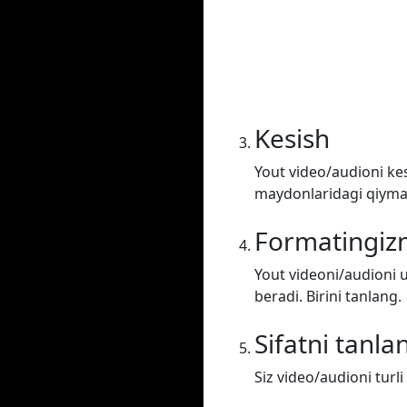
Kesish
Yout video/audioni kes
maydonlaridagi qiymatl
Formatingizn
Yout videoni/audioni u
beradi. Birini tanlang.
Sifatni tanla
Siz video/audioni turli