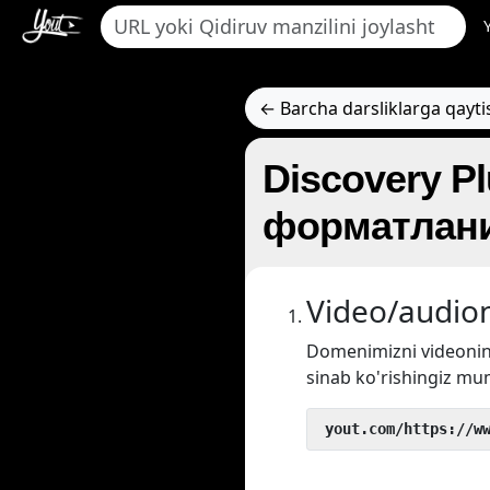
← Barcha darsliklarga qayti
Discovery P
форматлани
Video/audion
Domenimizni videoni
sinab ko'rishingiz mu
 yout.com/https://w