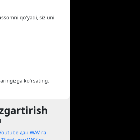
assomni qo'yadi, siz uni
aringizga ko'rsating.
zgartirish
g
Youtube дан WAV га