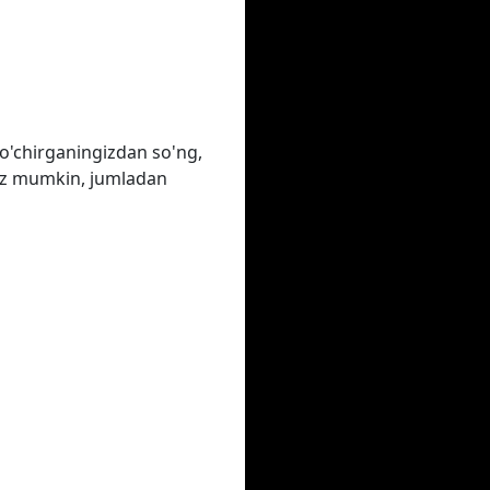
o'chirganingizdan so'ng,
ngiz mumkin, jumladan