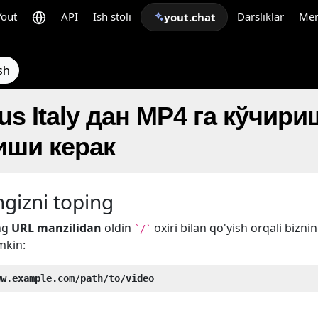
Yout
API
Ish stoli
Darsliklar
Me
yout.chat
sh
lus Italy дан MP4 га кўчир
ши керак
gizni toping
ng
URL manzilidan
oldin
oxiri bilan qo'yish orqali bizni
`/`
mkin:
ww.example.com/path/to/video