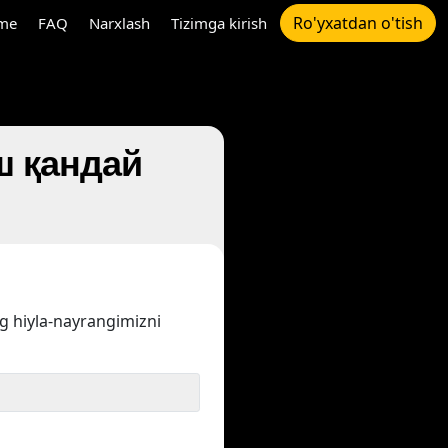
Ro'yxatdan o'tish
me
FAQ
Narxlash
Tizimga kirish
иш қандай
ng hiyla-nayrangimizni