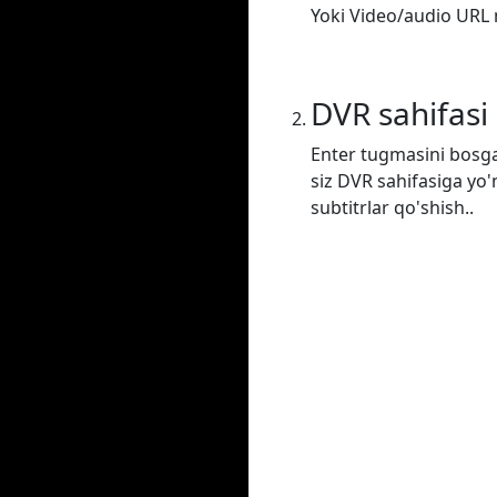
Yoki Video/audio URL m
DVR sahifasi
Enter tugmasini bosga
siz DVR sahifasiga yo'
subtitrlar qo'shish..