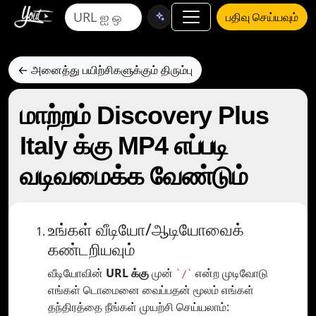
பதிவு செய்யவும்
← அனைத்து பயிற்சிகளுக்கும் திரும்பு
மாற்றம் Discovery Plus
Italy க்கு MP4 எப்படி
வடிவமைக்க வேண்டும்
உங்கள் வீடியோ/ஆடியோவைக்
கண்டறியவும்
வீடியோவின்
URL க்கு
முன்
என்ற முடிவோடு
`/`
எங்கள் டொமைனை வைப்பதன் மூலம் எங்கள்
தந்திரத்தை நீங்கள் முயற்சி செய்யலாம்: