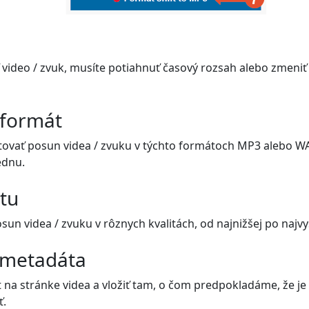
video / zvuk, musíte potiahnuť časový rozsah alebo zmeniť
 formát
ovať posun videa / zvuku v týchto formátoch MP3 alebo WA
ednu.
itu
n videa / zvuku v rôznych kvalitách, od najnižšej po najvyš
 metadáta
 na stránke videa a vložiť tam, o čom predpokladáme, že je 
ť.