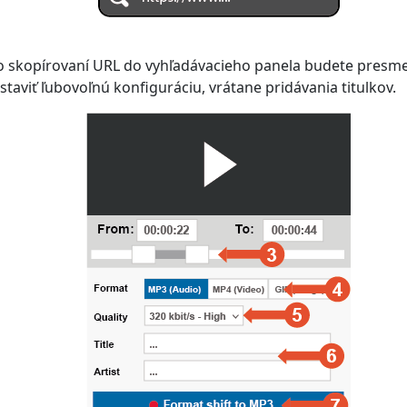
bo skopírovaní URL do vyhľadávacieho panela budete presm
taviť ľubovoľnú konfiguráciu, vrátane pridávania titulkov.