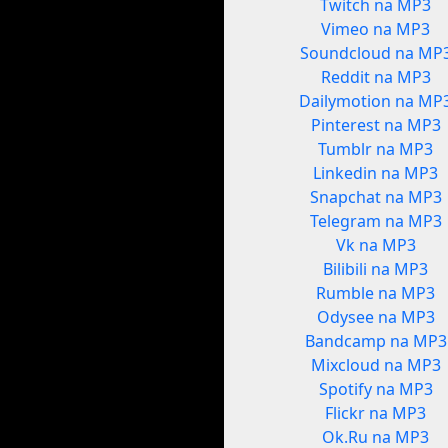
Twitch na MP3
Vimeo na MP3
Soundcloud na MP
Reddit na MP3
Dailymotion na MP
Pinterest na MP3
Tumblr na MP3
Linkedin na MP3
Snapchat na MP3
Telegram na MP3
Vk na MP3
Bilibili na MP3
Rumble na MP3
Odysee na MP3
Bandcamp na MP3
Mixcloud na MP3
Spotify na MP3
Flickr na MP3
Ok.Ru na MP3