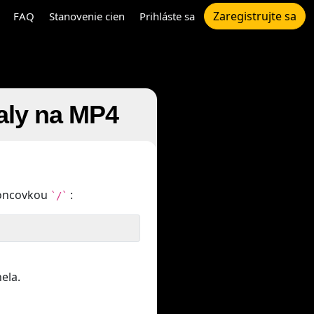
Zaregistrujte sa
FAQ
Stanovenie cien
Prihláste sa
aly na MP4
koncovkou
:
`/`
ela.