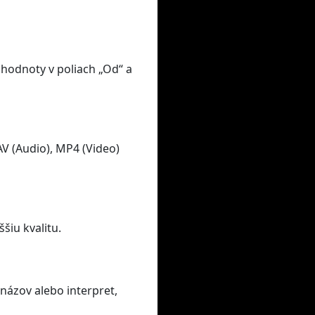
 hodnoty v poliach „Od“ a
V (Audio), MP4 (Video)
šiu kvalitu.
názov alebo interpret,