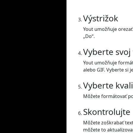
Výstrižok
Yout umožňuje orezať 
„Do“.
Vyberte svoj
Yout umožňuje formát
alebo GIF. Vyberte si j
Vyberte kval
Môžete formátovať posu
Skontrolujte
Môžete zoškrabať text
môžete to aktualizova